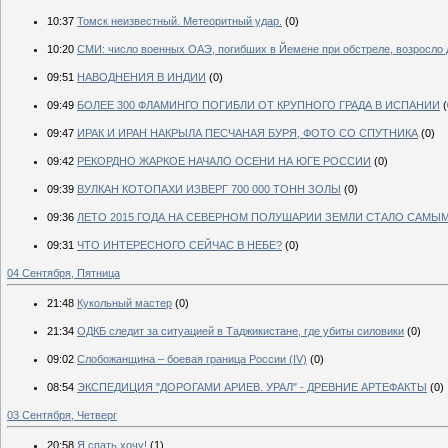
10:37
Томск неизвестный. Метеоритный удар.
(0)
10:20
СМИ: число военных ОАЭ, погибших в Йемене при обстреле, возросло 
09:51
НАВОДНЕНИЯ В ИНДИИ
(0)
09:49
БОЛЕЕ 300 ФЛАМИНГО ПОГИБЛИ ОТ КРУПНОГО ГРАДА В ИСПАНИИ
(
09:47
ИРАК И ИРАН НАКРЫЛА ПЕСЧАНАЯ БУРЯ, ФОТО СО СПУТНИКА
(0)
09:42
РЕКОРДНО ЖАРКОЕ НАЧАЛО ОСЕНИ НА ЮГЕ РОССИИ
(0)
09:39
ВУЛКАН КОТОПАХИ ИЗВЕРГ 700 000 ТОНН ЗОЛЫ
(0)
09:36
ЛЕТО 2015 ГОДА НА СЕВЕРНОМ ПОЛУШАРИИ ЗЕМЛИ СТАЛО САМ
09:31
ЧТО ИНТЕРЕСНОГО СЕЙЧАС В НЕБЕ?
(0)
04 Сентября, Пятница
21:48
Кукольный мастер
(0)
21:34
ОДКБ следит за ситуацией в Таджикистане, где убиты силовики
(0)
09:02
Слобожанщина – боевая граница России (IV)
(0)
08:54
ЭКСПЕДИЦИЯ "ДОРОГАМИ АРИЕВ. УРАЛ" - ДРЕВНИЕ АРТЕФАКТЫ
(0)
03 Сентября, Четверг
20:58
Я спать хочу!
(1)