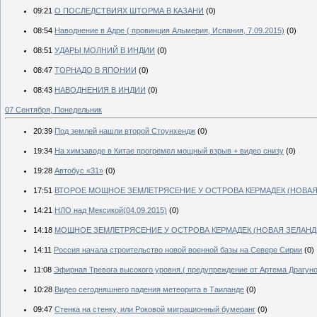
09:21
О ПОСЛЕДСТВИЯХ ШТОРМА В КАЗАНИ
(0)
08:54
Наводнение в Адре ( провинция Альмерия, Испания, 7.09.2015)
(0)
08:51
УДАРЫ МОЛНИЙ В ИНДИИ
(0)
08:47
ТОРНАДО В ЯПОНИИ
(0)
08:43
НАВОДНЕНИЯ В ИНДИИ
(0)
07 Сентября, Понедельник
20:39
Под землей нашли второй Стоунхендж
(0)
19:34
На химзаводе в Китае прогремел мощный взрыв + видео снизу
(0)
19:28
Автобус «31»
(0)
17:51
ВТОРОЕ МОЩНОЕ ЗЕМЛЕТРЯСЕНИЕ У ОСТРОВА КЕРМАДЕК (НОВАЯ
14:21
НЛО над Мексикой(04.09.2015)
(0)
14:18
МОЩНОЕ ЗЕМЛЕТРЯСЕНИЕ У ОСТРОВА КЕРМАДЕК (НОВАЯ ЗЕЛАНД
14:11
Россия начала строительство новой военной базы на Севере Сирии
(0)
11:08
Эфирная Тревога высокого уровня.( предупреждение от Артема Драгун
10:28
Видео сегодняшнего падения метеорита в Таиланде
(0)
09:47
Стенка на стенку, или Роковой миграционный бумеранг
(0)