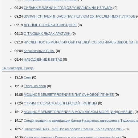
09:34
СИЛЬНЫЕ ЛИВНИ И ГРАД ОБРУШИЛИСЬ НА ИЗРАИЛЬ
(0)
09:24
ВУЛКАН СИНАБУНГ ЗАСЫПАЛ ПЕПЛОМ 20 НАСЕЛЕННЫХ ПУНКТОВ
(
09:19
ЛЕСНЫЕ ПОЖАРЫ В ЭКВАДОРЕ
(0)
09:13
О ТАЮЩИХ ЛЬДАХ АРКТИКИ
(0)
09:10
ЧИСЛЕННОСТЬ МОРСКИХ ОБИТАТЕЛЕЙ СОКРАТИЛАСЬ ВДВОЕ ЗА ПО
09:04
Катаклизмы в США.
(0)
08:44
НАВОДНЕНИЕ В КИТАЕ
(0)
16 Сентября, Среда
19:16
Снег
(0)
19:13
Тварь из леса
(0)
19:08
МОЩНОЕ ЗЕМЛЕТРЯСЕНИЕ В ПАПУА-НОВОЙ ГВИНЕЕ
(0)
17:24
СТРИМ С СЕРБСКО-ВЕНГЕРСКОЙ ГРАНИЦЫ
(0)
15:12
МОЩНОЕ ЗЕМЛЕТРЯСЕНИЕ В МОЛУККСКОМ МОРЕ (ИНДОНЕЗИЯ)
(0
14:17
Спецоперация по ликвидации банды Назарзода завершена в Таджикист
10:57
Гигантский НЛО - "RODs" на орбите Солнца - 15 сентября 2015
(0)
10:20
Керри предупредил Россию о последствиях поддержки Асада
(0)