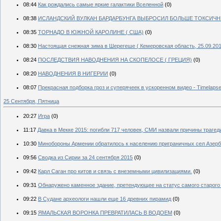
08:44
Как рождались самые яркие галактики Вселенной
(0)
08:38
ИСЛАНДСКИЙ ВУЛКАН БАРДАРБУНГА ВЫБРОСИЛ БОЛЬШЕ ТОКСИЧН
08:35
ТОРНАДО В ЮЖНОЙ КАРОЛИНЕ ( США)
(0)
08:30
Настоящая снежная зима в Шерегеше ( Кемеровская область, 25.09.201
08:24
ПОСЛЕДСТВИЯ НАВОДНЕНИЯ НА СКОПЕЛОСЕ ( ГРЕЦИЯ)
(0)
08:20
НАВОДНЕНИЯ В НИГЕРИИ
(0)
08:07
Прекрасная подборка гроз и суперячеек в ускоренном видео - Timelap
25 Сентября, Пятница
20:27
Игра
(0)
11:17
Давка в Мекке 2015: погибли 717 человек, СМИ назвали причины трагед
10:30
Минобороны Армении обратилось к населению приграничных сел Азер
09:56
Сводка из Сирии за 24 сентября 2015
(0)
09:42
Карл Саган про китов и связь с внеземными цивилизациями.
(0)
09:31
Обнаружено каменное здание, претендующее на статус самого старого
09:22
В Судане археологи нашли еще 16 древних пирамид
(0)
09:15
ЯМАЛЬСКАЯ ВОРОНКА ПРЕВРАТИЛАСЬ В ВОДОЕМ
(0)