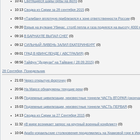
10:41
Светящиеся шары-орбы на фото
(0)
10:13
Сводка из Сирии за 28 сентября 2015
(0)
09:53
«Талибан» вплотную приблизился к зоне ответственности России
(0)
09:20
Взрыв на вулкане Убинас. столб пепла и газа поднялся на высоту 4000 м
09:16
В БАРНАУЛЕ ВЫПАЛ СНЕГ
(0)
09:12
СИЛЬНЫЙ ЛИВЕНЬ ЗАЛИЛ ЕКАТЕРИНБУРГ
(0)
09:01
ГРАД В КВИНСЛЕНДЕ ( АВСТРАЛИЯ)
(0)
08:56
Тайфун "Дуджуан" на Тайване ( 28.09.2015)
(0)
28 Сентября, Понедельник
21:03
Через открытую форточку
(0)
20:56
На Марсе обнаружены текущие реки
(0)
15:05
Подземные цивилизации, неизвестные тоннели ЧАСТЬ ВТОРАЯ (оконча
15:03
Подземные цивилизации, неизвестные тоннели ЧАСТЬ ПЕРВАЯ
(0)
14:13
Сводка из Сирии за 27 Сентября 2015
(0)
11:32
«В мире возникает запрос на крупный военный конфликт»
(0)
10:04
Арабо-израильские столкновения продолжились на Храмовой горе в И