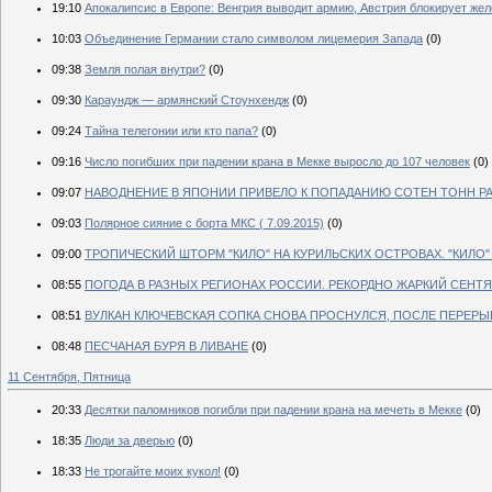
19:10
Апокалипсис в Европе: Венгрия выводит армию, Австрия блокирует жел
10:03
Объединение Германии стало символом лицемерия Запада
(0)
09:38
Земля полая внутри?
(0)
09:30
Караундж — армянский Стоунхендж
(0)
09:24
Тайна телегонии или кто папа?
(0)
09:16
Число погибших при падении крана в Мекке выросло до 107 человек
(0)
09:07
НАВОДНЕНИЕ В ЯПОНИИ ПРИВЕЛО К ПОПАДАНИЮ СОТЕН ТОНН РА
09:03
Полярное сияние с борта МКС ( 7.09.2015)
(0)
09:00
ТРОПИЧЕСКИЙ ШТОРМ "КИЛО" НА КУРИЛЬСКИХ ОСТРОВАХ. "КИЛО
08:55
ПОГОДА В РАЗНЫХ РЕГИОНАХ РОССИИ. РЕКОРДНО ЖАРКИЙ СЕНТЯ
08:51
ВУЛКАН КЛЮЧЕВСКАЯ СОПКА СНОВА ПРОСНУЛСЯ, ПОСЛЕ ПЕРЕРЫВА
08:48
ПЕСЧАНАЯ БУРЯ В ЛИВАНЕ
(0)
11 Сентября, Пятница
20:33
Десятки паломников погибли при падении крана на мечеть в Мекке
(0)
18:35
Люди за дверью
(0)
18:33
Не трогайте моих кукол!
(0)