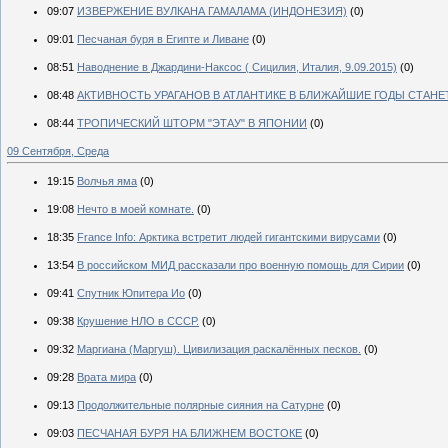
09:07
ИЗВЕРЖЕНИЕ ВУЛКАНА ГАМАЛАМА (ИНДОНЕЗИЯ)
(0)
09:01
Песчаная буря в Египте и Ливане
(0)
08:51
Наводнение в Джардини-Наксос ( Сицилия, Италия, 9.09.2015)
(0)
08:48
АКТИВНОСТЬ УРАГАНОВ В АТЛАНТИКЕ В БЛИЖАЙШИЕ ГОДЫ СТАНЕ
08:44
ТРОПИЧЕСКИЙ ШТОРМ "ЭТАУ" В ЯПОНИИ
(0)
09 Сентября, Среда
19:15
Волчья яма
(0)
19:08
Нечто в моей комнате.
(0)
18:35
France Info: Арктика встретит людей гигантскими вирусами
(0)
13:54
В российском МИД рассказали про военную помощь для Сирии
(0)
09:41
Спутник Юпитера Ио
(0)
09:38
Крушение НЛО в СССР.
(0)
09:32
Маргиана (Маргуш). Цивилизация раскалённых песков.
(0)
09:28
Врата мира
(0)
09:13
Продолжительные полярные сияния на Сатурне
(0)
09:03
ПЕСЧАНАЯ БУРЯ НА БЛИЖНЕМ ВОСТОКЕ
(0)