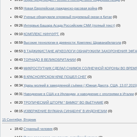
09:53
Новая Европейская гражданско-расовая война
(0)
09:42
Ученые обнаружили огромный подземный океан в Китае
(0)
09:26
Интервью Башара Асада Российским СМИ (полный текст)
(0)
09:10
КОМПЛЕКС НИНЧУРТ.
(0)
08:59
Высокие технологии в древности: Комплекс Шраванабелагола
(0)
08:53
В ТАДЖИКИСТАНЕ АРХЕОЛОГИ ОБНАРУЖИЛИ ЗАХОРОНЕНИЯ ЭФТАЛ
08:43
ТОРНАДО В ВЕЛИКОБРИТАНИИ
(0)
08:40
МИКРОСПУТНИК СДЕЛАЛ СНИМОК СОЛНЕЧНОЙ КОРОНЫ ВО ВРЕМ
08:36
В КРАСНОЯРСКОМ КРАЕ ПОШЕЛ СНЕГ
(0)
08:34
Удары молний в замедленной съёмке ( Южная Дакота, США, 13.07.2015
08:31
Наводнение в США и в Ирландии, и наводнение с оползнями в Италии
(
08:20
ТРОПИЧЕСКИЙ ШТОРМ " ВАМКО" ВО ВЬЕТНАМЕ
(0)
08:15
ИЗВЕРЖЕНИЕ ВУЛКАНА СИНАБУНГ В ИНДОНЕЗИИ
(0)
15 Сентября, Вторник
18:42
Странный человек
(0)