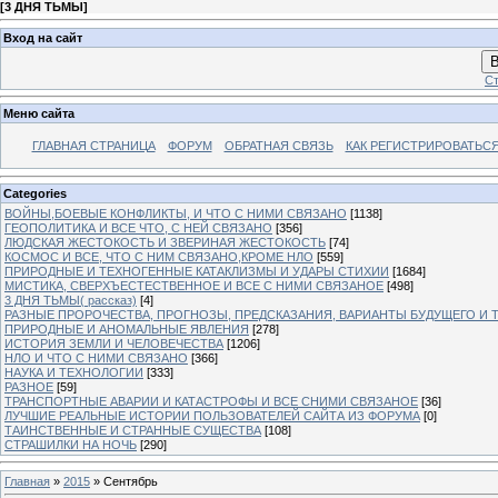
[
3 ДНЯ ТЬМЫ
]
Вход на сайт
В
Ст
Меню сайта
ГЛАВНАЯ СТРАНИЦА
ФОРУМ
ОБРАТНАЯ СВЯЗЬ
КАК РЕГИСТРИРОВАТЬСЯ.
Categories
ВОЙНЫ,БОЕВЫЕ КОНФЛИКТЫ, И ЧТО С НИМИ СВЯЗАНО
[1138]
ГЕОПОЛИТИКА И ВСЕ ЧТО, С НЕЙ СВЯЗАНО
[356]
ЛЮДСКАЯ ЖЕСТОКОСТЬ И ЗВЕРИНАЯ ЖЕСТОКОСТЬ
[74]
КОСМОС И ВСЕ, ЧТО С НИМ СВЯЗАНО,КРОМЕ НЛО
[559]
ПРИРОДНЫЕ И ТЕХНОГЕННЫЕ КАТАКЛИЗМЫ И УДАРЫ СТИХИИ
[1684]
МИСТИКА, СВЕРХЪЕСТЕСТВЕННОЕ И ВСЕ С НИМИ СВЯЗАНОЕ
[498]
3 ДНЯ ТЬМЫ( рассказ)
[4]
РАЗНЫЕ ПРОРОЧЕСТВА, ПРОГНОЗЫ, ПРЕДСКАЗАНИЯ, ВАРИАНТЫ БУДУЩЕГО И Т
ПРИРОДНЫЕ И АНОМАЛЬНЫЕ ЯВЛЕНИЯ
[278]
ИСТОРИЯ ЗЕМЛИ И ЧЕЛОВЕЧЕСТВА
[1206]
НЛО И ЧТО С НИМИ СВЯЗАНО
[366]
НАУКА И ТЕХНОЛОГИИ
[333]
РАЗНОЕ
[59]
ТРАНСПОРТНЫЕ АВАРИИ И КАТАСТРОФЫ И ВСЕ СНИМИ СВЯЗАНОЕ
[36]
ЛУЧШИЕ РЕАЛЬНЫЕ ИСТОРИИ ПОЛЬЗОВАТЕЛЕЙ САЙТА ИЗ ФОРУМА
[0]
ТАИНСТВЕННЫЕ И СТРАННЫЕ СУЩЕСТВА
[108]
СТРАШИЛКИ НА НОЧЬ
[290]
Главная
»
2015
»
Сентябрь