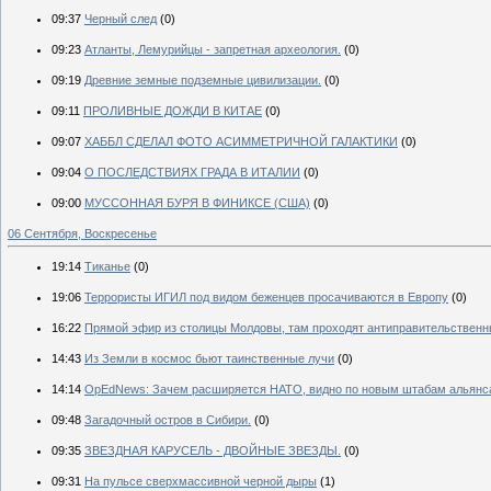
09:37
Черный след
(0)
09:23
Атланты, Лемурийцы - запретная археология.
(0)
09:19
Древние земные подземные цивилизации.
(0)
09:11
ПРОЛИВНЫЕ ДОЖДИ В КИТАЕ
(0)
09:07
ХАББЛ СДЕЛАЛ ФОТО АСИММЕТРИЧНОЙ ГАЛАКТИКИ
(0)
09:04
О ПОСЛЕДСТВИЯХ ГРАДА В ИТАЛИИ
(0)
09:00
МУССОННАЯ БУРЯ В ФИНИКСЕ (США)
(0)
06 Сентября, Воскресенье
19:14
Тиканье
(0)
19:06
Террористы ИГИЛ под видом беженцев просачиваются в Европу
(0)
16:22
Прямой эфир из столицы Молдовы, там проходят антиправительственн
14:43
Из Земли в космос бьют таинственные лучи
(0)
14:14
OpEdNews: Зачем расширяется НАТО, видно по новым штабам альянс
09:48
Загадочный остров в Сибири.
(0)
09:35
ЗВЕЗДНАЯ КАРУСЕЛЬ - ДВОЙНЫЕ ЗВЕЗДЫ.
(0)
09:31
На пульсе сверхмассивной черной дыры
(1)