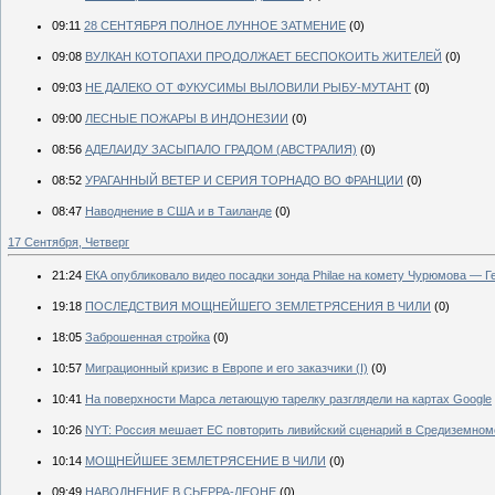
09:11
28 СЕНТЯБРЯ ПОЛНОЕ ЛУННОЕ ЗАТМЕНИЕ
(0)
09:08
ВУЛКАН КОТОПАХИ ПРОДОЛЖАЕТ БЕСПОКОИТЬ ЖИТЕЛЕЙ
(0)
09:03
НЕ ДАЛЕКО ОТ ФУКУСИМЫ ВЫЛОВИЛИ РЫБУ-МУТАНТ
(0)
09:00
ЛЕСНЫЕ ПОЖАРЫ В ИНДОНЕЗИИ
(0)
08:56
АДЕЛАИДУ ЗАСЫПАЛО ГРАДОМ (АВСТРАЛИЯ)
(0)
08:52
УРАГАННЫЙ ВЕТЕР И СЕРИЯ ТОРНАДО ВО ФРАНЦИИ
(0)
08:47
Наводнение в США и в Таиланде
(0)
17 Сентября, Четверг
21:24
​ЕКА опубликовало видео посадки зонда Philae на комету Чурюмова — 
19:18
ПОСЛЕДСТВИЯ МОЩНЕЙШЕГО ЗЕМЛЕТРЯСЕНИЯ В ЧИЛИ
(0)
18:05
Заброшенная стройка
(0)
10:57
Миграционный кризис в Европе и его заказчики (I)
(0)
10:41
На поверхности Марса летающую тарелку разглядели на картах Google
10:26
NYT: Россия мешает ЕС повторить ливийский сценарий в Средиземном
10:14
МОЩНЕЙШЕЕ ЗЕМЛЕТРЯСЕНИЕ В ЧИЛИ
(0)
09:49
НАВОДНЕНИЕ В СЬЕРРА-ЛЕОНЕ
(0)