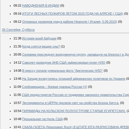
09:22
НАВОДНЕНИЯ В ИНДИИ
(0)
09:16
ИТОГИ ЛЕСНЫХ ПОЖАРОВ ЛЕТОМ 2015 ГОДА НА АЛЯСКЕ ( США)
(0)
09:12
Огромных размеров град в районе Неаполя ( Италия, 5.09.2015)
(0)
05 Сентября, Суббота
21:38
История моей бабушки
(0)
21:35
Когда снятся вещие сны?
(1)
20:05
Силовики преследуют вооруженную группу, напавшую на блокпост в Д
14:12
Самолет-разведчик АНБ США зафиксировал полет НЛО
(0)
14:08
В прессу попали уникальные фото "Арктических НЛО"
(0)
13:46
На Западе возмутились позицией африканских политиков по Украине
(0
11:09
Слобожанщина – боевая граница России (V)
(0)
11:05
США предостерегли Россию от поддержки законного правительства Сир
10:57
Эксперименты в ЦЕРНе пролили свет на свойства бозона Хиггса.
(0)
10:54
ПИРАМИДЫ НА КОЛЬСКОМ ПОЛУОСТРОВЕ СТАРШЕ ЕГИПЕТСКИХ.
(
10:48
Прощальная гастроль США
(0)
10:41
СКАЛА-ГАЗЕТА (Newspaper Rock) В ШТАТЕ ЮТА РАЗРИСОВАНА ДР