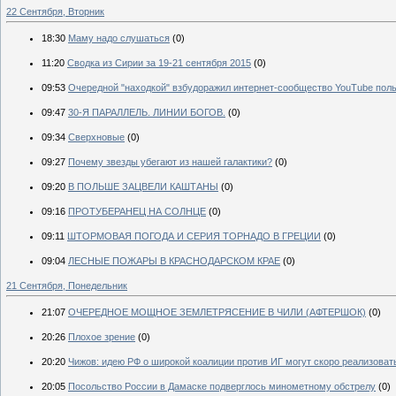
22 Сентября, Вторник
18:30
Маму надо слушаться
(0)
11:20
Сводка из Сирии за 19-21 сентября 2015
(0)
09:53
Очередной "находкой" взбудоражил интернет-сообщество YouTube поль
09:47
30-Я ПАРАЛЛЕЛЬ. ЛИНИИ БОГОВ.
(0)
09:34
Сверхновые
(0)
09:27
Почему звезды убегают из нашей галактики?
(0)
09:20
В ПОЛЬШЕ ЗАЦВЕЛИ КАШТАНЫ
(0)
09:16
ПРОТУБЕРАНЕЦ НА СОЛНЦЕ
(0)
09:11
ШТОРМОВАЯ ПОГОДА И СЕРИЯ ТОРНАДО В ГРЕЦИИ
(0)
09:04
ЛЕСНЫЕ ПОЖАРЫ В КРАСНОДАРСКОМ КРАЕ
(0)
21 Сентября, Понедельник
21:07
ОЧЕРЕДНОЕ МОЩНОЕ ЗЕМЛЕТРЯСЕНИЕ В ЧИЛИ (АФТЕРШОК)
(0)
20:26
Плохое зрение
(0)
20:20
Чижов: идею РФ о широкой коалиции против ИГ могут скоро реализоват
20:05
Посольство России в Дамаске подверглось минометному обстрелу
(0)