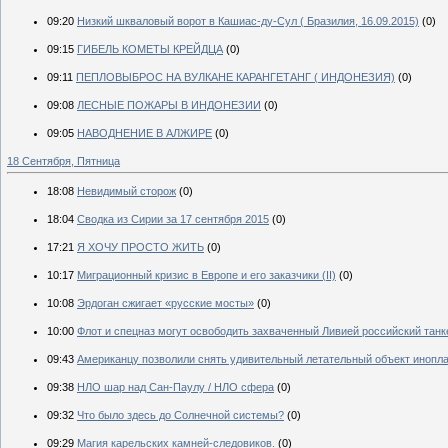
09:20
Низкий шкваловый ворот в Кашиас-ду-Сул ( Бразилия, 16.09.2015)
(0)
09:15
ГИБЕЛЬ КОМЕТЫ КРЕЙДЦА
(0)
09:11
ПЕПЛОВЫБРОС НА ВУЛКАНЕ КАРАНГЕТАНГ ( ИНДОНЕЗИЯ)
(0)
09:08
ЛЕСНЫЕ ПОЖАРЫ В ИНДОНЕЗИИ
(0)
09:05
НАВОДНЕНИЕ В АЛЖИРЕ
(0)
18 Сентября, Пятница
18:08
Невидимый сторож
(0)
18:04
Сводка из Сирии за 17 сентября 2015
(0)
17:21
Я ХОЧУ ПРОСТО ЖИТЬ
(0)
10:17
Миграционный кризис в Европе и его заказчики (II)
(0)
10:08
Эрдоган сжигает «русские мосты»
(0)
10:00
Флот и спецназ могут освободить захваченный Ливией российский танк
09:43
Американцу позволили снять удивительный летательный объект инопл
09:38
НЛО шар над Сан-Паулу / НЛО сфера
(0)
09:32
Что было здесь до Солнечной системы?
(0)
09:29
Магия карельских камней-следовиков.
(0)