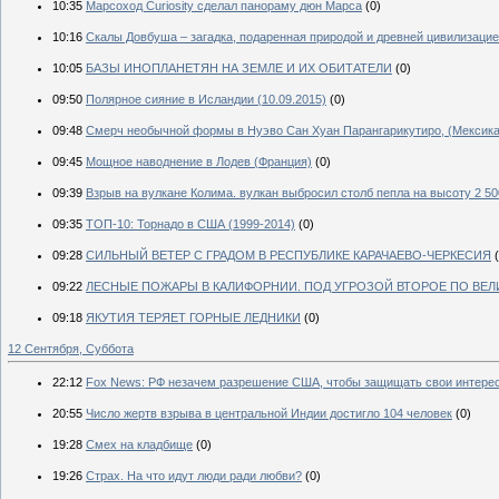
10:35
Марсоход Curiosity сделал панораму дюн Марса
(0)
10:16
Скалы Довбуша – загадка, подаренная природой и древней цивилизацие
10:05
БАЗЫ ИНОПЛАНЕТЯН НА ЗЕМЛЕ И ИХ ОБИТАТЕЛИ
(0)
09:50
Полярное сияние в Исландии (10.09.2015)
(0)
09:48
Смерч необычной формы в Нуэво Сан Хуан Парангарикутиро, (Мексика.
09:45
Мощное наводнение в Лодев (Франция)
(0)
09:39
Взрыв на вулкане Колима. вулкан выбросил столб пепла на высоту 2 500
09:35
ТОП-10: Торнадо в США (1999-2014)
(0)
09:28
СИЛЬНЫЙ ВЕТЕР С ГРАДОМ В РЕСПУБЛИКЕ КАРАЧАЕВО-ЧЕРКЕСИЯ
09:22
ЛЕСНЫЕ ПОЖАРЫ В КАЛИФОРНИИ. ПОД УГРОЗОЙ ВТОРОЕ ПО ВЕЛ
09:18
ЯКУТИЯ ТЕРЯЕТ ГОРНЫЕ ЛЕДНИКИ
(0)
12 Сентября, Суббота
22:12
Fox News: РФ незачем разрешение США, чтобы защищать свои интере
20:55
Число жертв взрыва в центральной Индии достигло 104 человек
(0)
19:28
Смех на кладбище
(0)
19:26
Страх. На что идут люди ради любви?
(0)