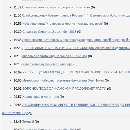
11:09
О «всемирном халифате», королях и капусте
(0)
11:06
Слобожанщина – боевая граница России (III). В имперских боях и поход
10:55
Нефтяная игра "кто первым моргнет или застрелится"
(0)
10:39
Сводка из Сирии за 2 сентября 2015
(0)
10:33
Археологами в Эгейском море обнаружен древнегреческий подводный го
10:26
ДРЕВНЕЙШАЯ НА ЗЕМЛЕ ИСТОРИЧЕСКАЯ (обнаруженная и идентифи
10:18
Красные спрайты над Польшей ( 1.09.2015)
(0)
10:15
Извержение вулканов в Эквадоре
(0)
10:09
УЧЕНЫЕ: ЦУНАМИ В СРЕДИЗЕМНОМ МОРЕ МОЖЕТ ПОГУБИТЬ 130 0
10:05
Метеорологи обещают усиление феномена Эль-Ниньо
(0)
10:01
ВОРОНКА ПОД СОЛИКАМСКОМ ПРОДОЛЖАЕТ РАСТИ
(0)
09:57
Наводнение в Аргентине
(0)
09:53
АНОМАЛЬНО ЖАРКИЙ АВГУСТ В ПОЛЬШЕ. ВИСЛА ОБМЕЛЕЛА ДО Р
02 Сентября, Среда
18:45
Темный
(0)
10:49
Сводка из Сирии за 1 сентября 2015
(0)