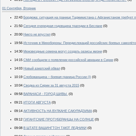
01 Сентября, Вторник
22:43
Бордюжа: ситуация на границе Таджикистана с Афганистаном требует
21:50
Сегодня очередная годовщина трагедии в Беслане
(0)
20:00
Никто не впустил
(0)
19:56
Источник в Минобороны: Передислокаций российских боевых самолёто
14:30
Межзвездные семена могут создать оазисы жизни
(0)
14:15
СМИ сообщили о появлении российской авиации в Сирии
(0)
14:03
Новый азиатский обвал
(0)
10:19
Слобожанщина – боевая граница России (I)
(0)
10:04
Сводка из Сирии за 31 августа 2015
(0)
09:58
ВАРАНАСИ - ГОРОД ШИВЫ.
(0)
09:21
ИТОГИ АВГУСТА
(0)
09:14
АКТИВНОСТЬ НА ВУЛКАНЕ САКУРАДЗИМА
(0)
09:12
ГИГАНТСКИЕ ПРОТУБЕРАНЦЫ НА СОЛНЦЕ
(0)
09:08
В ШТАТЕ ВАШИНГТОН ТАЮТ ЛЕДНИКИ
(0)