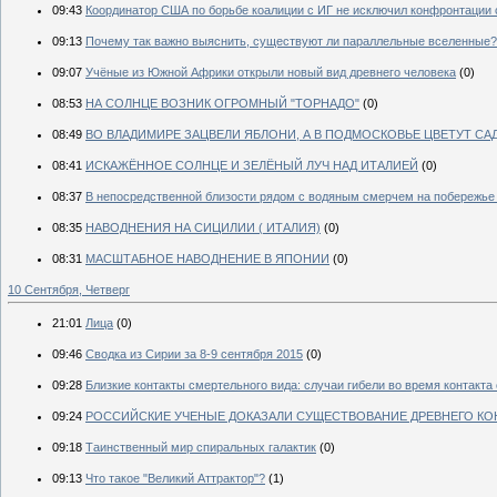
09:43
Координатор США по борьбе коалиции с ИГ не исключил конфронтации 
09:13
Почему так важно выяснить, существуют ли параллельные вселенные?
09:07
Учёные из Южной Африки открыли новый вид древнего человека
(0)
08:53
НА СОЛНЦЕ ВОЗНИК ОГРОМНЫЙ "ТОРНАДО"
(0)
08:49
ВО ВЛАДИМИРЕ ЗАЦВЕЛИ ЯБЛОНИ, А В ПОДМОСКОВЬЕ ЦВЕТУТ СА
08:41
ИСКАЖЁННОЕ СОЛНЦЕ И ЗЕЛЁНЫЙ ЛУЧ НАД ИТАЛИЕЙ
(0)
08:37
В непосредственной близости рядом с водяным смерчем на побережье Ve
08:35
НАВОДНЕНИЯ НА СИЦИЛИИ ( ИТАЛИЯ)
(0)
08:31
МАСШТАБНОЕ НАВОДНЕНИЕ В ЯПОНИИ
(0)
10 Сентября, Четверг
21:01
Лица
(0)
09:46
Сводка из Сирии за 8-9 сентября 2015
(0)
09:28
Близкие контакты смертельного вида: случаи гибели во время контакта
09:24
РОССИЙСКИЕ УЧЕНЫЕ ДОКАЗАЛИ СУЩЕСТВОВАНИЕ ДРЕВНЕГО КОН
09:18
Таинственный мир спиральных галактик
(0)
09:13
Что такое "Великий Аттрактор"?
(1)