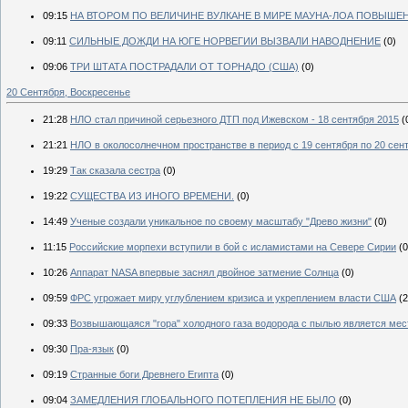
09:15
НА ВТОРОМ ПО ВЕЛИЧИНЕ ВУЛКАНЕ В МИРЕ МАУНА-ЛОА ПОВЫШЕН
09:11
СИЛЬНЫЕ ДОЖДИ НА ЮГЕ НОРВЕГИИ ВЫЗВАЛИ НАВОДНЕНИЕ
(0)
09:06
ТРИ ШТАТА ПОСТРАДАЛИ ОТ ТОРНАДО (США)
(0)
20 Сентября, Воскресенье
21:28
НЛО стал причиной серьезного ДТП под Ижевском - 18 сентября 2015
(
21:21
НЛО в околосолнечном пространстве в период с 19 сентября по 20 сен
19:29
Так сказала сестра
(0)
19:22
СУЩЕСТВА ИЗ ИНОГО ВРЕМЕНИ.
(0)
14:49
Ученые создали уникальное по своему масштабу "Древо жизни"
(0)
11:15
Российские морпехи вступили в бой с исламистами на Севере Сирии
(0
10:26
Аппарат NASA впервые заснял двойное затмение Солнца
(0)
09:59
ФРС угрожает миру углублением кризиса и укреплением власти США
(2
09:33
Возвышающаяся "гора" холодного газа водорода с пылью является мес
09:30
Пра-язык
(0)
09:19
Странные боги Древнего Египта
(0)
09:04
ЗАМЕДЛЕНИЯ ГЛОБАЛЬНОГО ПОТЕПЛЕНИЯ НЕ БЫЛО
(0)