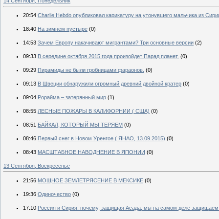
14 Сентября, Понедельник
20:54
Charlie Hebdo опубликовал карикатуру на утонувшего мальчика из Сири
18:40
На зимнем пустыре
(0)
14:53
Зачем Европу накачивают мигрантами? Три основные версии
(2)
09:33
В середине октября 2015 года произойдет Парад планет.
(0)
09:29
Пирамиды не были гробницами фараонов.
(0)
09:13
В Швеции обнаружили огромный древний двойной кратер
(0)
09:04
Рорайма – затерянный мир
(1)
08:55
ЛЕСНЫЕ ПОЖАРЫ В КАЛИФОРНИИ ( США)
(0)
08:51
БАЙКАЛ, КОТОРЫЙ МЫ ТЕРЯЕМ
(0)
08:46
Первый снег в Новом Уренгое ( ЯНАО, 13.09.2015)
(0)
08:43
МАСШТАБНОЕ НАВОДНЕНИЕ В ЯПОНИИ
(0)
13 Сентября, Воскресенье
21:56
МОЩНОЕ ЗЕМЛЕТРЯСЕНИЕ В МЕКСИКЕ
(0)
19:36
Одиночество
(0)
17:10
Россия и Сирия: почему, защищая Асада, мы на самом деле защищаем