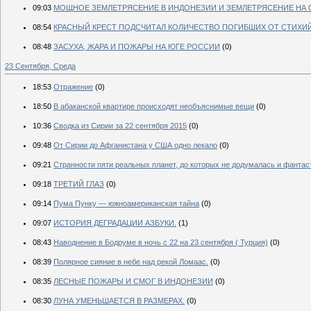
09:03
МОЩНОЕ ЗЕМЛЕТРЯСЕНИЕ В ИНДОНЕЗИИ И ЗЕМЛЕТРЯСЕНИЕ НА
08:54
КРАСНЫЙ КРЕСТ ПОДСЧИТАЛ КОЛИЧЕСТВО ПОГИБШИХ ОТ СТИХИЙН
08:48
ЗАСУХА, ЖАРА И ПОЖАРЫ НА ЮГЕ РОССИИ
(0)
23 Сентября, Среда
18:53
Отражение
(0)
18:50
В абаканской квартире происходят необъяснимые вещи
(0)
10:36
Сводка из Сирии за 22 сентября 2015
(0)
09:48
От Сирии до Афганистана у США одно лекало
(0)
09:21
Странности пяти реальных планет, до которых не додумалась и фантас
09:18
ТРЕТИЙ ГЛАЗ
(0)
09:14
Пума Пунку — южноамериканская тайна
(0)
09:07
ИСТОРИЯ ДЕГРАДАЦИИ АЗБУКИ.
(1)
08:43
Наводнение в Бодруме в ночь с 22 на 23 сентября ( Турция)
(0)
08:39
Полярное сияние в небе над рекой Ломаас.
(0)
08:35
ЛЕСНЫЕ ПОЖАРЫ И СМОГ В ИНДОНЕЗИИ
(0)
08:30
ЛУНА УМЕНЬШАЕТСЯ В РАЗМЕРАХ.
(0)