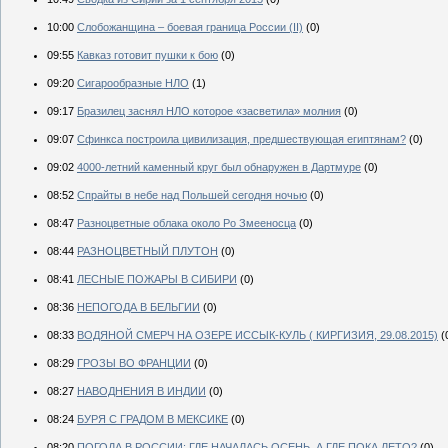
10:00
Слобожанщина – боевая граница России (II)
(0)
09:55
Кавказ готовит пушки к бою
(0)
09:20
Сигарообразные НЛО
(1)
09:17
Бразилец заснял НЛО которое «засветила» молния
(0)
09:07
Сфинкса построила цивилизация, предшествующая египтянам?
(0)
09:02
4000-летний каменный круг был обнаружен в Дартмуре
(0)
08:52
Спрайты в небе над Польшей сегодня ночью
(0)
08:47
Разноцветные облака около Ро Змееносца
(0)
08:44
РАЗНОЦВЕТНЫЙ ПЛУТОН
(0)
08:41
ЛЕСНЫЕ ПОЖАРЫ В СИБИРИ
(0)
08:36
НЕПОГОДА В БЕЛЬГИИ
(0)
08:33
ВОДЯНОЙ СМЕРЧ НА ОЗЕРЕ ИССЫК-КУЛЬ ( КИРГИЗИЯ, 29.08.2015)
(
08:29
ГРОЗЫ ВО ФРАНЦИИ
(0)
08:27
НАВОДНЕНИЯ В ИНДИИ
(0)
08:24
БУРЯ С ГРАДОМ В МЕКСИКЕ
(0)
08:20
ПОГОДА В РОССИИ: ГДЕ НАЧАЛАСЬ ОСЕНЬ, А ГДЕ ПОКА ЛЕТО?
(0)