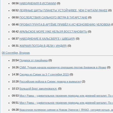
08:56
НАВОДНЕНИЯ В ИСПАНИИ
(0)
08:52
ЛЕДЯНЫЕ ЩИТЫ ПЛАНЕТЫ УСТОЙЧИВЕЕ, ЧЕМ СЧИТАЛИ РАНЕЕ
(0)
08:50
ПОСЛЕДСТВИЯ СИЛЬНОГО ВЕТРА В ТАТАРСТАНЕ
(0)
08:46
ПРОВАЛ ГРУНТА В АРТЁМЕ ПРИВЁЛ К ИСЧЕЗНОВЕНИЮ ЧЕЛОВЕКА
(
08:42
АРАЛЬСКОЕ МОРЕ УЖЕ НЕЛЬЗЯ ВОССТАНОВИТЬ
(0)
08:37
НАВОДНЕНИЕ В ХАЛЬСБЕРГЕ ( ШВЕЦИЯ)
(0)
08:31
ЖАРКАЯ ПОГОДА В ДЕЛИ ( ИНДИЯ)
(0)
08 Сентября, Вторник
20:54
Подарок от покойника
(0)
16:26
СМИ: Турция начала наземную операцию против боевиков в Ираке
(0)
14:38
Сводка из Сирии за 3-7 сентября 2015
(0)
10:28
Российские войска в Сирии: правда и вымысел
(2)
10:13
Большой Брат заволновался.
(0)
09:53
Мост Рамы - удивительное творение природы или древний мегалит. По
09:51
Мост Рамы - удивительное творение природы или древний мегалит. По
09:28
Красочное полярное сияние в Новом Уренгое ( ЯНАО, сегодня ночью, а