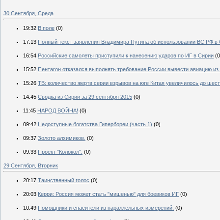
30 Сентября, Среда
19:32
В поле
(0)
17:13
Полный текст заявления Владимира Путина об использовании ВС РФ в
16:54
Российские самолеты приступили к нанесению ударов по ИГ в Сирии
(0
15:52
Пентагон отказался выполнять требование России вывести авиацию из
15:26
ТВ: количество жертв серии взрывов на юге Китая увеличилось до шес
14:45
Сводка из Сирии за 29 сентября 2015
(0)
11:45
НАРОД ВОЙНА!
(0)
09:42
Недоступные богатства Гипербореи (часть 1)
(0)
09:37
Золото алхимиков.
(0)
09:33
Проект "Колокол".
(0)
29 Сентября, Вторник
20:17
Таинственный голос
(0)
20:03
Керри: Россия может стать "мишенью" для боевиков ИГ
(0)
10:49
Помощники и спасители из параллельных измерений.
(0)