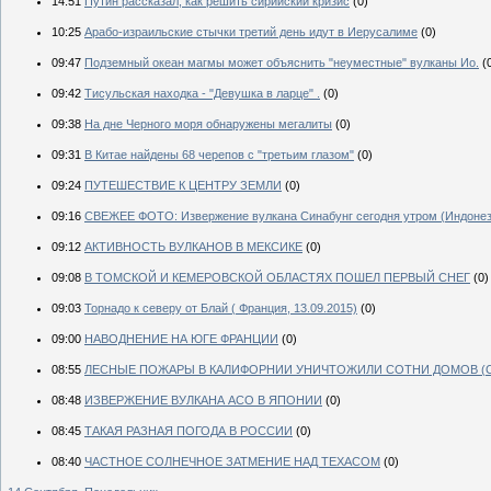
14:51
Путин рассказал, как решить сирийский кризис
(0)
10:25
Арабо-израильские стычки третий день идут в Иерусалиме
(0)
09:47
Подземный океан магмы может объяснить "неуместные" вулканы Ио.
(
09:42
Тисульская находка - "Девушка в ларце" .
(0)
09:38
На дне Черного моря обнаружены мегалиты
(0)
09:31
В Китае найдены 68 черепов с "третьим глазом"
(0)
09:24
ПУТЕШЕСТВИЕ К ЦЕНТРУ ЗЕМЛИ
(0)
09:16
СВЕЖЕЕ ФОТО: Извержение вулкана Синабунг сегодня утром (Индонези
09:12
АКТИВНОСТЬ ВУЛКАНОВ В МЕКСИКЕ
(0)
09:08
В ТОМСКОЙ И КЕМЕРОВСКОЙ ОБЛАСТЯХ ПОШЕЛ ПЕРВЫЙ СНЕГ
(0)
09:03
Торнадо к северу от Блай ( Франция, 13.09.2015)
(0)
09:00
НАВОДНЕНИЕ НА ЮГЕ ФРАНЦИИ
(0)
08:55
ЛЕСНЫЕ ПОЖАРЫ В КАЛИФОРНИИ УНИЧТОЖИЛИ СОТНИ ДОМОВ (
08:48
ИЗВЕРЖЕНИЕ ВУЛКАНА АСО В ЯПОНИИ
(0)
08:45
ТАКАЯ РАЗНАЯ ПОГОДА В РОССИИ
(0)
08:40
ЧАСТНОЕ СОЛНЕЧНОЕ ЗАТМЕНИЕ НАД ТЕХАСОМ
(0)