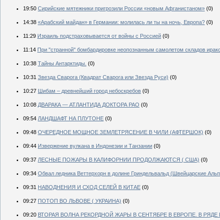
19:50
Сирийские мятежники пригрозили России «новым Афганистаном»
(0)
14:38
«Арабский майдан» в Германии: молилась ли ты на ночь, Европа?
(0)
11:29
Израиль подстраховывается от войны с Россией
(0)
11:14
При "странной" бомбардировке неопознанным самолетом складов иракс
10:38
Тайны Антарктиды.
(0)
10:31
Звезда Сварога (Квадрат Сварога или Звезда Руси)
(0)
10:27
Шибам – древнейший город небоскребов
(0)
10:08
ДВАРАКА — АТЛАНТИДА ДОКТОРА РАО
(0)
09:54
ЛАНДШАФТ НА ПЛУТОНЕ
(0)
09:48
ОЧЕРЕДНОЕ МОЩНОЕ ЗЕМЛЕТРЯСЕНИЕ В ЧИЛИ (АФТЕРШОК)
(0)
09:44
Извержение вулкана в Индонезии и Танзании
(0)
09:37
ЛЕСНЫЕ ПОЖАРЫ В КАЛИФОРНИИ ПРОДОЛЖАЮТСЯ ( США)
(0)
09:34
Обвал ледника Веттерхорн в долине Гриндельвальд (Швейцарские Альп
09:31
НАВОДНЕНИЯ И СХОД СЕЛЕЙ В КИТАЕ
(0)
09:27
ПОТОП ВО ЛЬВОВЕ ( УКРАИНА)
(0)
09:20
ВТОРАЯ ВОЛНА РЕКОРДНОЙ ЖАРЫ В СЕНТЯБРЕ В ЕВРОПЕ. В РЯ