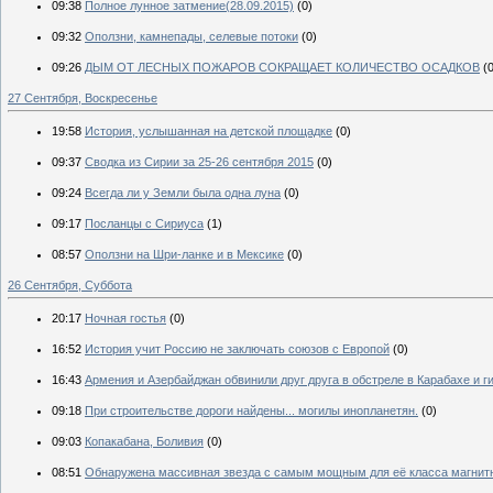
09:38
Полное лунное затмение(28.09.2015)
(0)
09:32
Оползни, камнепады, селевые потоки
(0)
09:26
ДЫМ ОТ ЛЕСНЫХ ПОЖАРОВ СОКРАЩАЕТ КОЛИЧЕСТВО ОСАДКОВ
(
27 Сентября, Воскресенье
19:58
История, услышанная на детской площадке
(0)
09:37
Сводка из Сирии за 25-26 сентября 2015
(0)
09:24
Всегда ли у Земли была одна луна
(0)
09:17
Посланцы с Сириуса
(1)
08:57
Оползни на Шри-ланке и в Мексике
(0)
26 Сентября, Суббота
20:17
Ночная гостья
(0)
16:52
История учит Россию не заключать союзов с Европой
(0)
16:43
Армения и Азербайджан обвинили друг друга в обстреле в Карабахе и 
09:18
При строительстве дороги найдены... могилы инопланетян.
(0)
09:03
Копакабана, Боливия
(0)
08:51
Обнаружена массивная звезда с самым мощным для её класса магни