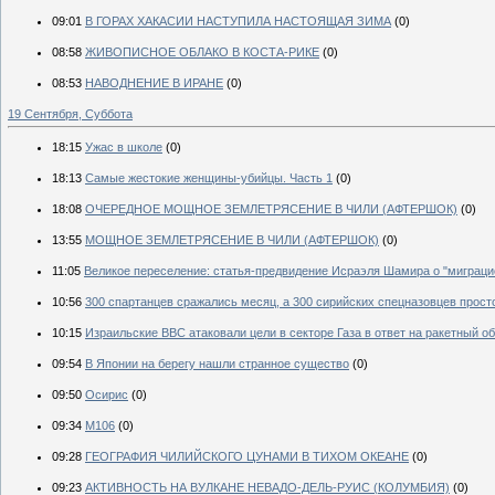
09:01
В ГОРАХ ХАКАСИИ НАСТУПИЛА НАСТОЯЩАЯ ЗИМА
(0)
08:58
ЖИВОПИСНОЕ ОБЛАКО В КОСТА-РИКЕ
(0)
08:53
НАВОДНЕНИЕ В ИРАНЕ
(0)
19 Сентября, Суббота
18:15
Ужас в школе
(0)
18:13
Самые жестокие женщины-убийцы. Часть 1
(0)
18:08
ОЧЕРЕДНОЕ МОЩНОЕ ЗЕМЛЕТРЯСЕНИЕ В ЧИЛИ (АФТЕРШОК)
(0)
13:55
МОЩНОЕ ЗЕМЛЕТРЯСЕНИЕ В ЧИЛИ (АФТЕРШОК)
(0)
11:05
Великое переселение: статья-предвидение Исраэля Шамира о "миграци
10:56
300 спартанцев сражались месяц, а 300 сирийских спецназовцев просто
10:15
Израильские ВВС атаковали цели в секторе Газа в ответ на ракетный о
09:54
В Японии на берегу нашли странное существо
(0)
09:50
Осирис
(0)
09:34
M106
(0)
09:28
ГЕОГРАФИЯ ЧИЛИЙСКОГО ЦУНАМИ В ТИХОМ ОКЕАНЕ
(0)
09:23
АКТИВНОСТЬ НА ВУЛКАНЕ НЕВАДО-ДЕЛЬ-РУИС (КОЛУМБИЯ)
(0)