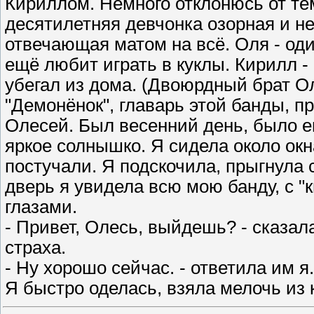
Кириллом. Немного отклонюсь от те
десятилетняя девчонка озорная и н
отвечающая матом на всё. Оля - од
ещё любит играть в куклы. Кирилл -
убегал из дома. (Двоюрдный брат Ол
"Демонёнок", главарь этой банды, 
Олесей. Был весенний день, было ещ
яркое солнышко. Я сидела около окна
постучали. Я подскочила, прыгнула 
дверь я увидела всю мою банду, с 
глазами.
- Привет, Олесь, выйдешь? - сказал
страха.
- Ну хорошо сейчас. - ответила им я.
Я быстро оделась, взяла мелочь из