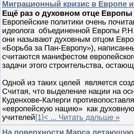
Миграционный кризис в Европе и е
Ещё раз о духовном отце Европы
Европейские политики очень почита
идеолога объединенной Европы Р.Н.
они называют духовным отцом Европ
«Борьба за Пан-Европу»), написанны
считаются манифестом европейского
задачи этого строительства, оста
Одной из таких целей является соз
Считая, что выделение нации на ос
Куденхове-Калерги противопоставля
«европейскую нацию» как духовну
учителей
[1]<
...
Читать дальше »
На поверхности Марса летающую 