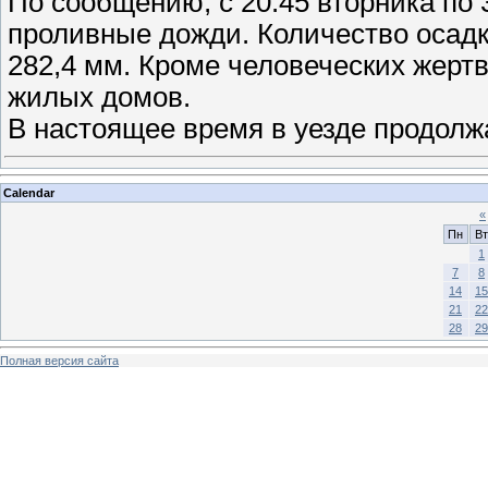
По сообщению, с 20:45 вторника по 
проливные дожди. Количество осадко
282,4 мм. Кроме человеческих жертв
жилых домов.
В настоящее время в уезде продол
Calendar
«
Пн
Вт
1
7
8
14
15
21
22
28
29
Полная версия сайта