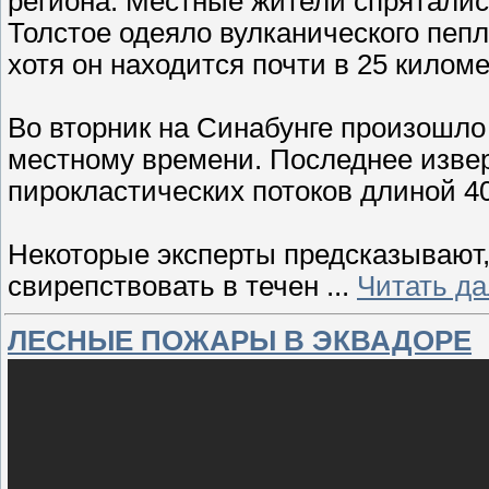
региона. Местные жители спряталис
Толстое одеяло вулканического пепл
хотя он находится почти в 25 килом
Во вторник на Синабунге произошло т
местному времени. Последнее изв
пирокластических потоков длиной 40
Некоторые эксперты предсказывают,
свирепствовать в течен
...
Читать д
ЛЕСНЫЕ ПОЖАРЫ В ЭКВАДОРЕ