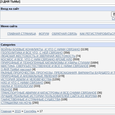
[
3 ДНЯ ТЬМЫ
]
Вход на сайт
В
Ст
Меню сайта
ГЛАВНАЯ СТРАНИЦА
ФОРУМ
ОБРАТНАЯ СВЯЗЬ
КАК РЕГИСТРИРОВАТЬСЯ.
Categories
ВОЙНЫ,БОЕВЫЕ КОНФЛИКТЫ, И ЧТО С НИМИ СВЯЗАНО
[1138]
ГЕОПОЛИТИКА И ВСЕ ЧТО, С НЕЙ СВЯЗАНО
[356]
ЛЮДСКАЯ ЖЕСТОКОСТЬ И ЗВЕРИНАЯ ЖЕСТОКОСТЬ
[74]
КОСМОС И ВСЕ, ЧТО С НИМ СВЯЗАНО,КРОМЕ НЛО
[559]
ПРИРОДНЫЕ И ТЕХНОГЕННЫЕ КАТАКЛИЗМЫ И УДАРЫ СТИХИИ
[1684]
МИСТИКА, СВЕРХЪЕСТЕСТВЕННОЕ И ВСЕ С НИМИ СВЯЗАНОЕ
[498]
3 ДНЯ ТЬМЫ( рассказ)
[4]
РАЗНЫЕ ПРОРОЧЕСТВА, ПРОГНОЗЫ, ПРЕДСКАЗАНИЯ, ВАРИАНТЫ БУДУЩЕГО И Т
ПРИРОДНЫЕ И АНОМАЛЬНЫЕ ЯВЛЕНИЯ
[278]
ИСТОРИЯ ЗЕМЛИ И ЧЕЛОВЕЧЕСТВА
[1206]
НЛО И ЧТО С НИМИ СВЯЗАНО
[366]
НАУКА И ТЕХНОЛОГИИ
[333]
РАЗНОЕ
[59]
ТРАНСПОРТНЫЕ АВАРИИ И КАТАСТРОФЫ И ВСЕ СНИМИ СВЯЗАНОЕ
[36]
ЛУЧШИЕ РЕАЛЬНЫЕ ИСТОРИИ ПОЛЬЗОВАТЕЛЕЙ САЙТА ИЗ ФОРУМА
[0]
ТАИНСТВЕННЫЕ И СТРАННЫЕ СУЩЕСТВА
[108]
СТРАШИЛКИ НА НОЧЬ
[290]
Главная
»
2015
»
Сентябрь
»
17