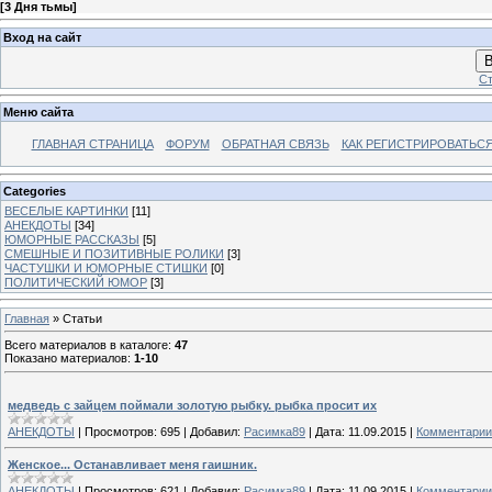
[
3 Дня тьмы
]
Вход на сайт
В
Ст
Меню сайта
ГЛАВНАЯ СТРАНИЦА
ФОРУМ
ОБРАТНАЯ СВЯЗЬ
КАК РЕГИСТРИРОВАТЬСЯ.
Categories
ВЕСЕЛЫЕ КАРТИНКИ
[11]
АНЕКДОТЫ
[34]
ЮМОРНЫЕ РАССКАЗЫ
[5]
СМЕШНЫЕ И ПОЗИТИВНЫЕ РОЛИКИ
[3]
ЧАСТУШКИ И ЮМОРНЫЕ СТИШКИ
[0]
ПОЛИТИЧЕСКИЙ ЮМОР
[3]
Главная
»
Статьи
Всего материалов в каталоге
:
47
Показано материалов
:
1-10
медведь с зайцем поймали золотую рыбку. рыбка просит их
АНЕКДОТЫ
|
Просмотров:
695
|
Добавил:
Расимка89
|
Дата:
11.09.2015
|
Комментарии 
Женское... Останавливает меня гаишник.
АНЕКДОТЫ
|
Просмотров:
621
|
Добавил:
Расимка89
|
Дата:
11.09.2015
|
Комментарии 