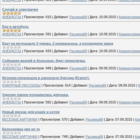
Случай в электричке
АНЕКДОТЫ
|
Просмотров:
615
|
Добавил:
Расимка89
|
Дата:
10.09.2015
|
Комментарии
Еду в автобусе.
АНЕКДОТЫ
|
Просмотров:
591
|
Добавил:
Расимка89
|
Дата:
10.09.2015
|
Комментарии
Едут на мотоцыкле 3 чувака, 2 нормальных, а посередине заика
АНЕКДОТЫ
|
Просмотров:
633
|
Добавил:
Расимка89
|
Дата:
10.09.2015
|
Комментарии
Собрание врачей в больнице. Идет перекличка.
АНЕКДОТЫ
|
Просмотров:
949
|
Добавил:
Расимка89
|
Дата:
09.09.2015
|
Комментарии
История произошла в аэропорте Хургада (Египет).
ЮМОРНЫЕ РАССКАЗЫ
|
Просмотров:
614
|
Добавил:
Расимка89
|
Дата:
09.09.2015
|
К
Одному парню понравилась девушка.
АНЕКДОТЫ
|
Просмотров:
592
|
Добавил:
Расимка89
|
Дата:
09.09.2015
|
Комментарии
Новый вискас для кошек и котов
ВЕСЕЛЫЕ КАРТИНКИ
|
Просмотров:
570
|
Добавил:
Расимка89
|
Дата:
07.09.2015
|
Ко
Белоснежка уже не та
ВЕСЕЛЫЕ КАРТИНКИ
|
Просмотров:
748
|
Добавил:
Расимка89
|
Дата:
07.09.2015
|
Ко