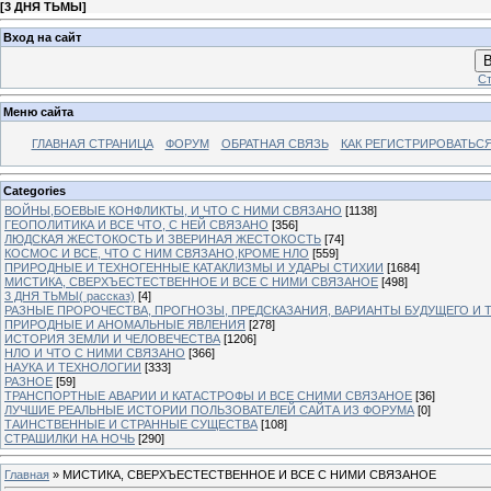
[
3 ДНЯ ТЬМЫ
]
Вход на сайт
В
Ст
Меню сайта
ГЛАВНАЯ СТРАНИЦА
ФОРУМ
ОБРАТНАЯ СВЯЗЬ
КАК РЕГИСТРИРОВАТЬСЯ.
Categories
ВОЙНЫ,БОЕВЫЕ КОНФЛИКТЫ, И ЧТО С НИМИ СВЯЗАНО
[1138]
ГЕОПОЛИТИКА И ВСЕ ЧТО, С НЕЙ СВЯЗАНО
[356]
ЛЮДСКАЯ ЖЕСТОКОСТЬ И ЗВЕРИНАЯ ЖЕСТОКОСТЬ
[74]
КОСМОС И ВСЕ, ЧТО С НИМ СВЯЗАНО,КРОМЕ НЛО
[559]
ПРИРОДНЫЕ И ТЕХНОГЕННЫЕ КАТАКЛИЗМЫ И УДАРЫ СТИХИИ
[1684]
МИСТИКА, СВЕРХЪЕСТЕСТВЕННОЕ И ВСЕ С НИМИ СВЯЗАНОЕ
[498]
3 ДНЯ ТЬМЫ( рассказ)
[4]
РАЗНЫЕ ПРОРОЧЕСТВА, ПРОГНОЗЫ, ПРЕДСКАЗАНИЯ, ВАРИАНТЫ БУДУЩЕГО И Т
ПРИРОДНЫЕ И АНОМАЛЬНЫЕ ЯВЛЕНИЯ
[278]
ИСТОРИЯ ЗЕМЛИ И ЧЕЛОВЕЧЕСТВА
[1206]
НЛО И ЧТО С НИМИ СВЯЗАНО
[366]
НАУКА И ТЕХНОЛОГИИ
[333]
РАЗНОЕ
[59]
ТРАНСПОРТНЫЕ АВАРИИ И КАТАСТРОФЫ И ВСЕ СНИМИ СВЯЗАНОЕ
[36]
ЛУЧШИЕ РЕАЛЬНЫЕ ИСТОРИИ ПОЛЬЗОВАТЕЛЕЙ САЙТА ИЗ ФОРУМА
[0]
ТАИНСТВЕННЫЕ И СТРАННЫЕ СУЩЕСТВА
[108]
СТРАШИЛКИ НА НОЧЬ
[290]
Главная
»
МИСТИКА, СВЕРХЪЕСТЕСТВЕННОЕ И ВСЕ С НИМИ СВЯЗАНОЕ