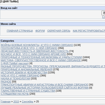
[
3 ДНЯ ТЬМЫ
]
Вход на сайт
В
Ст
Меню сайта
ГЛАВНАЯ СТРАНИЦА
ФОРУМ
ОБРАТНАЯ СВЯЗЬ
КАК РЕГИСТРИРОВАТЬСЯ.
Categories
ВОЙНЫ,БОЕВЫЕ КОНФЛИКТЫ, И ЧТО С НИМИ СВЯЗАНО
[1138]
ГЕОПОЛИТИКА И ВСЕ ЧТО, С НЕЙ СВЯЗАНО
[356]
ЛЮДСКАЯ ЖЕСТОКОСТЬ И ЗВЕРИНАЯ ЖЕСТОКОСТЬ
[74]
КОСМОС И ВСЕ, ЧТО С НИМ СВЯЗАНО,КРОМЕ НЛО
[559]
ПРИРОДНЫЕ И ТЕХНОГЕННЫЕ КАТАКЛИЗМЫ И УДАРЫ СТИХИИ
[1684]
МИСТИКА, СВЕРХЪЕСТЕСТВЕННОЕ И ВСЕ С НИМИ СВЯЗАНОЕ
[498]
3 ДНЯ ТЬМЫ( рассказ)
[4]
РАЗНЫЕ ПРОРОЧЕСТВА, ПРОГНОЗЫ, ПРЕДСКАЗАНИЯ, ВАРИАНТЫ БУДУЩЕГО И Т
ПРИРОДНЫЕ И АНОМАЛЬНЫЕ ЯВЛЕНИЯ
[278]
ИСТОРИЯ ЗЕМЛИ И ЧЕЛОВЕЧЕСТВА
[1206]
НЛО И ЧТО С НИМИ СВЯЗАНО
[366]
НАУКА И ТЕХНОЛОГИИ
[333]
РАЗНОЕ
[59]
ТРАНСПОРТНЫЕ АВАРИИ И КАТАСТРОФЫ И ВСЕ СНИМИ СВЯЗАНОЕ
[36]
ЛУЧШИЕ РЕАЛЬНЫЕ ИСТОРИИ ПОЛЬЗОВАТЕЛЕЙ САЙТА ИЗ ФОРУМА
[0]
ТАИНСТВЕННЫЕ И СТРАННЫЕ СУЩЕСТВА
[108]
СТРАШИЛКИ НА НОЧЬ
[290]
Главная
»
2015
»
Сентябрь
»
25