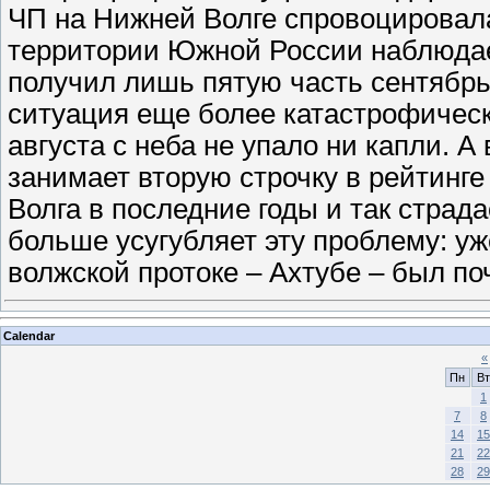
ЧП на Нижней Волге спровоцировала
территории Южной России наблюдает
получил лишь пятую часть сентябрь
ситуация еще более катастрофическ
августа с неба не упало ни капли. 
занимает вторую строчку в рейтинге
Волга в последние годы и так страд
больше усугубляет эту проблему: уж
волжской протоке – Ахтубе – был п
Calendar
«
Пн
Вт
1
7
8
14
15
21
22
28
29