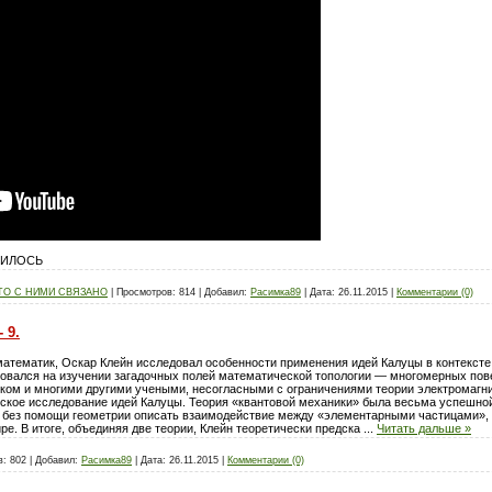
ВИЛОСЬ
ТО С НИМИ СВЯЗАНО
|
Просмотров:
814
|
Добавил:
Расимка89
|
Дата:
26.11.2015
|
Комментарии (0)
 9.
ематик, Оскар Клейн исследовал особенности применения идей Калуцы в контексте 
ровался на изучении загадочных полей математической топологии — многомерных пов
ом и многими другими учеными, несогласными с ограничениями теории электромагнитн
ское исследование идей Калуцы. Теория «квантовой механики» была весьма успешной
 без помощи геометрии описать взаимодействие между «элементарными частицами», 
ре. В итоге, объединяя две теории, Клейн теоретически предска
...
Читать дальше »
в:
802
|
Добавил:
Расимка89
|
Дата:
26.11.2015
|
Комментарии (0)