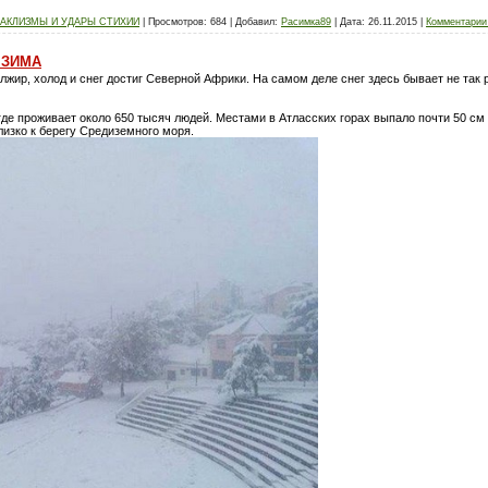
АКЛИЗМЫ И УДАРЫ СТИХИИ
|
Просмотров:
684
|
Добавил:
Расимка89
|
Дата:
26.11.2015
|
Комментарии 
 ЗИМА
ир, холод и снег достиг Северной Африки. На самом деле снег здесь бывает не так р
где проживает около 650 тысяч людей. Местами в Атласских горах выпало почти 50 см 
лизко к берегу Средиземного моря.