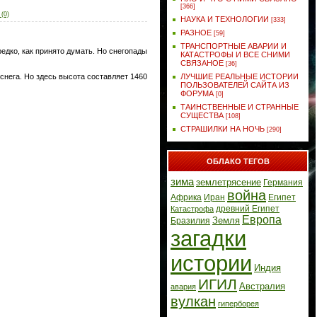
[366]
(0)
НАУКА И ТЕХНОЛОГИИ
[333]
РАЗНОЕ
[59]
ТРАНСПОРТНЫЕ АВАРИИ И
едко, как принято думать. Но снегопады
КАТАСТРОФЫ И ВСЕ СНИМИ
СВЯЗАНОЕ
[36]
ЛУЧШИЕ РЕАЛЬНЫЕ ИСТОРИИ
снега. Но здесь высота составляет 1460
ПОЛЬЗОВАТЕЛЕЙ САЙТА ИЗ
ФОРУМА
[0]
ТАИНСТВЕННЫЕ И СТРАННЫЕ
СУЩЕСТВА
[108]
СТРАШИЛКИ НА НОЧЬ
[290]
ОБЛАКО ТЕГОВ
зима
землетрясение
Германия
война
Африка
Иран
Египет
древний Египет
Катастрофа
Европа
Земля
Бразилия
загадки
истории
Индия
ИГИЛ
Австралия
авария
вулкан
гиперборея