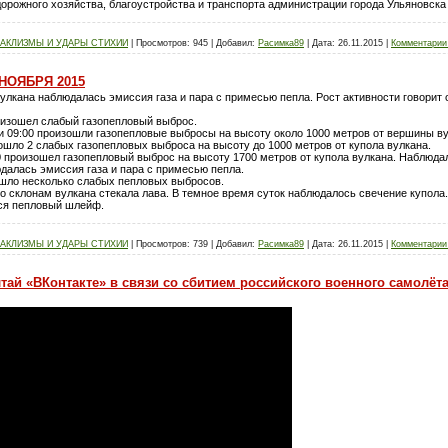
рожного хозяйства, благоустройства и транспорта администрации города Ульяновска
АКЛИЗМЫ И УДАРЫ СТИХИИ
|
Просмотров:
945
|
Добавил:
Расимка89
|
Дата:
26.11.2015
|
Комментарии 
НОЯБРЯ 2015
улкана наблюдалась эмиссия газа и пара с примесью пепла. Рост активности говори
зошел слабый газопепловый выброс.
 09:00 произошли газопепловые выбросы на высоту около 1000 метров от вершины ву
о 2 слабых газопепловых выброса на высоту до 1000 метров от купола вулкана.
роизошел газопепловый выброс на высоту 1700 метров от купола вулкана. Наблюда
далась эмиссия газа и пара с примесью пепла.
ло несколько слабых пепловых выбросов.
о склонам вулкана стекала лава. В темное время суток наблюдалось свечение купола
ся пепловый шлейф.
АКЛИЗМЫ И УДАРЫ СТИХИИ
|
Просмотров:
739
|
Добавил:
Расимка89
|
Дата:
26.11.2015
|
Комментарии 
ай «ВКонтакте» в связи со сбитием российского военного самолёта 