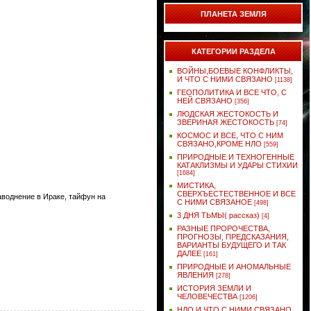
ПЛАНЕТА ЗЕМЛЯ
КАТЕГОРИИ РАЗДЕЛА
ВОЙНЫ,БОЕВЫЕ КОНФЛИКТЫ,
И ЧТО С НИМИ СВЯЗАНО
[1138]
ГЕОПОЛИТИКА И ВСЕ ЧТО, С
НЕЙ СВЯЗАНО
[356]
ЛЮДСКАЯ ЖЕСТОКОСТЬ И
ЗВЕРИНАЯ ЖЕСТОКОСТЬ
[74]
КОСМОС И ВСЕ, ЧТО С НИМ
СВЯЗАНО,КРОМЕ НЛО
[559]
ПРИРОДНЫЕ И ТЕХНОГЕННЫЕ
КАТАКЛИЗМЫ И УДАРЫ СТИХИИ
[1684]
МИСТИКА,
СВЕРХЪЕСТЕСТВЕННОЕ И ВСЕ
воднение в Ираке, тайфун на
С НИМИ СВЯЗАНОЕ
[498]
3 ДНЯ ТЬМЫ( рассказ)
[4]
РАЗНЫЕ ПРОРОЧЕСТВА,
ПРОГНОЗЫ, ПРЕДСКАЗАНИЯ,
ВАРИАНТЫ БУДУЩЕГО И ТАК
ДАЛЕЕ
[161]
ПРИРОДНЫЕ И АНОМАЛЬНЫЕ
ЯВЛЕНИЯ
[278]
ИСТОРИЯ ЗЕМЛИ И
ЧЕЛОВЕЧЕСТВА
[1206]
НЛО И ЧТО С НИМИ СВЯЗАНО