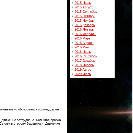
2015 Июль
2015 Август
2015 Сентябрь
2015 Октябрь
2015 Ноябрь
2015 Декабрь
2016 Январь
2016 Февраль
2016 Март
2016 Апрель
2016 Май
2016 Июль
2016 Сентябрь
2017 Декабрь
2018 Январь
2019 Август
2020 Июль
оментально образовался гололед, а как
, движение затруднено. Большая пробка
Свиягу в сторону Засвияжья. Движение