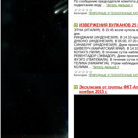
По сообщению председателя комитета до
подметанию веду
...
Читать дальше »
Категория:
ПРИРОДНЫЕ И ТЕХНОГЕННЫЕ КАТ
ИЗВЕРЖЕНИЯ ВУЛКАНОВ 25 
ЭТНА (ИТАЛИЯ). В 15:45 возле купола в
дни.
РИНДЖАНИ (ИНДОНЕЗИЯ). В 14:10 прои
ДУКОНО (ИНДОНЕЗИЯ). В 05:00, 07:20 и
СИНАБУНГ (ИНДОНЕЗИЯ). Днем произошл
ШИВЕЛУЧ (КАМЧАТСКИЙ КРАЙ). В 14:10 п
КОПАУЭ (ЧИЛИ). В течение суток наблю
РЕВЕНТАДОР (ЭКВАДОР). Днем произош
ФУЭГО (ГВАТЕМАЛА). В течение суток п
ТЕЛИКА (НИКАРАГУА). Утром наблюдал
КОЛИМА
...
Читать дальше »
Категория:
ПРИРОДНЫЕ И ТЕХНОГЕННЫЕ КАТ
Эксклюзив от группы ФКТ-Алт
ноября 2015 г.