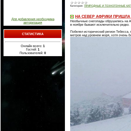
Категория:
ПРИРОДНЫЕ И ТЕХНОГЕННЫЕ КАТ
НА СЕВЕР АФРИКИ ПРИШЛА
Для добавления необходима
Необычные снегопады обрушились на Алж
авторизация
в ноябре бывают исключительно редко.
Побелел исторический регион Тебесса, 
СТАТИСТИКА
метров над уровнем моря, хотя очень б
Онлайн всего:
1
Гостей:
1
Пользователей:
0