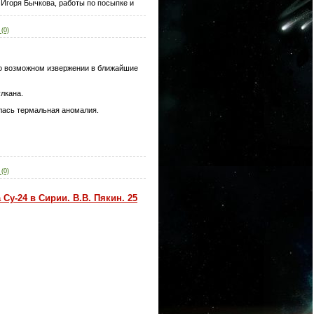
 Игоря Бычкова, работы по посыпке и
(0)
т о возможном извержении в ближайшие
лкана.
лась термальная аномалия.
.
(0)
Су-24 в Сирии. В.В. Пякин. 25