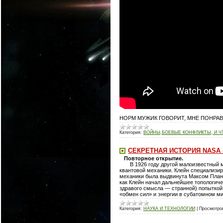
НОРМ МУЖИК ГОВОРИТ, МНЕ ПОНРА
Категория:
ВОЙНЫ,БОЕВЫЕ КОНФЛИКТЫ, И Ч
СЕКРЕТНАЯ ИСТОРИЯ NASA -
Повторное открытие.
В 1926 году другой малоизвестный мат
квантовой механики. Клейн специализи
механики была выдвинута Максом Планк
как Клейн начал дальнейшее топологиче
здравого смысла — странной) попыткой
«обмен сил» и энергии в субатомном ми
Категория:
НАУКА И ТЕХНОЛОГИИ
|
Просмотро