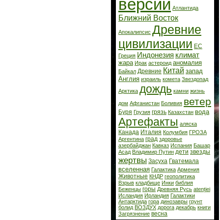
версии
Атлантида
Ближний Восток
Древние
Апокалипсис
цивилизации
ЕС
Индонезия
климат
Греция
жара
аномалия
Ирак
астероид
Китай
запад
Древние
Байкал
Англия
израиль
комета
Звездопад
дождь
Арктика
камни
жизнь
ветер
дом
Афганистан
Боливия
вода
Буря
грязь
Грузия
Казахстан
Артефакты
аляска
Канада
Италия
Колумбия
ГРОЗА
град
Аргентина
здоровье
азербайджан
Кавказ
Испания
Башар
дети
звезды
Асад
Владимир Путин
жертвы
Засуха
Гватемала
вселенная
Галактика
Армения
Животные
КНДР
геополитика
Взрыв
кладбище
Инки
библия
горы
Беженцы
Древняя Русь
atenției
Исландия
Ирландия
Галактики
Антарктида
гора
динозавры
грунт
болид
ВОЗДУХ
дорога
декабрь
книги
весна
Загрязнение