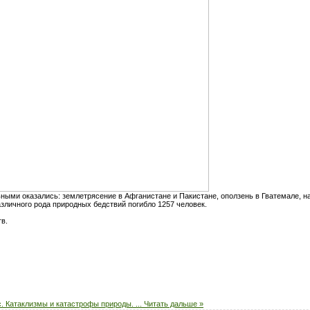
ми оказались: землетрясение в Афганистане и Пакистане, оползень в Гватемале, на
зличного рода природных бедствий погибло 1257 человек.
в.
. Катаклизмы и катастрофы природы.
...
Читать дальше »