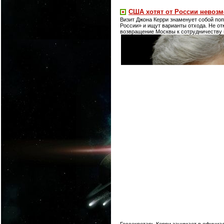
США хотят от России невоз
Визит Джона Керри знаменует собой поп
России» и ищут варианты отхода. Не от
возвращение Москвы к сотрудничеству
Госсекретарь Керри занимает в официал