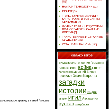
[366]
НАУКА И ТЕХНОЛОГИИ
[333]
РАЗНОЕ
[59]
ТРАНСПОРТНЫЕ АВАРИИ И
КАТАСТРОФЫ И ВСЕ СНИМИ
СВЯЗАНОЕ
[36]
ЛУЧШИЕ РЕАЛЬНЫЕ ИСТОРИИ
ПОЛЬЗОВАТЕЛЕЙ САЙТА ИЗ
ФОРУМА
[0]
ТАИНСТВЕННЫЕ И СТРАННЫЕ
СУЩЕСТВА
[108]
СТРАШИЛКИ НА НОЧЬ
[290]
ОБЛАКО ТЕГОВ
зима
землетрясение
Германия
война
Африка
Иран
Египет
древний Египет
Катастрофа
Европа
Земля
Бразилия
загадки
истории
Индия
ИГИЛ
Австралия
авария
 американских границ, в самой Америке
вулкан
гиперборея