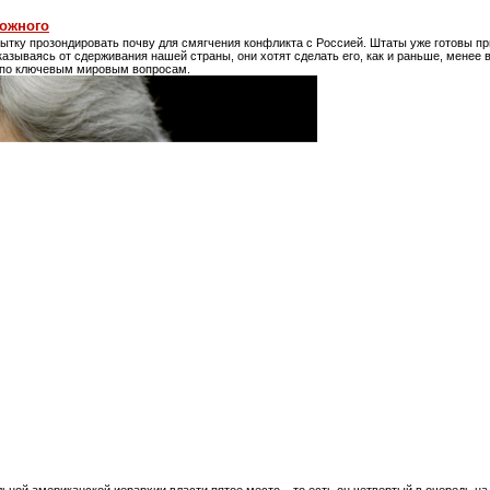
можного
ытку прозондировать почву для смягчения конфликта с Россией. Штаты уже готовы п
казываясь от сдерживания нашей страны, они хотят сделать его, как и раньше, менее
 по ключевым мировым вопросам.
ьной американской иерархии власти пятое место – то есть он четвертый в очередь на