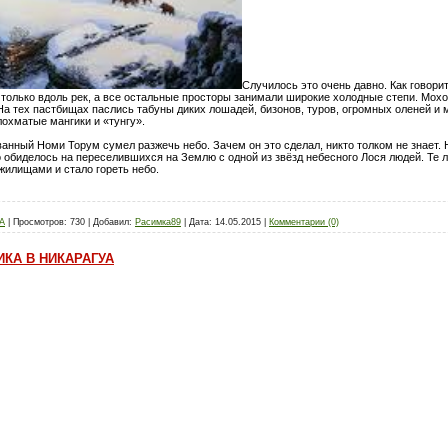
Случилось это очень давно. Как говорит
и только вдоль рек, а все остальные просторы занимали широкие холодные степи. Мохо
 На тех пастбищах паслись табуны диких лошадей, бизонов, туров, огромных оленей и
лохматые мангики и «тунгу».
ванный Номи Торум сумел разжечь небо. Зачем он это сделал, никто толком не знает. 
о обиделось на переселившихся на Землю с одной из звёзд небесного Лося людей. Те 
 жилищами и стало гореть небо.
А
|
Просмотров:
730
|
Добавил:
Расимка89
|
Дата:
14.05.2015
|
Комментарии (0)
КА В НИКАРАГУА