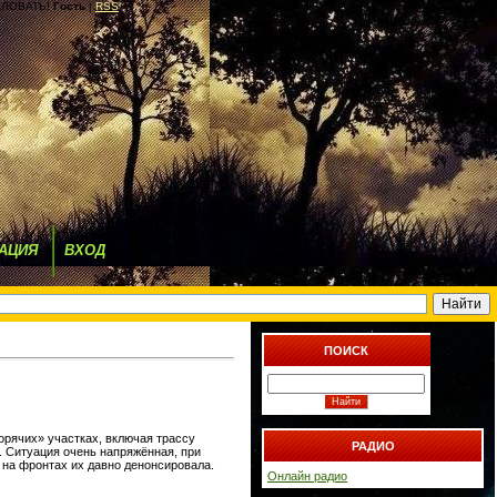
ЛОВАТЬ!
Гость
|
RSS
АЦИЯ
ВХОД
ПОИСК
орячих» участках, включая трассу
РАДИО
а. Ситуация очень напряжённая, при
 на фронтах их давно денонсировала.
Онлайн радио