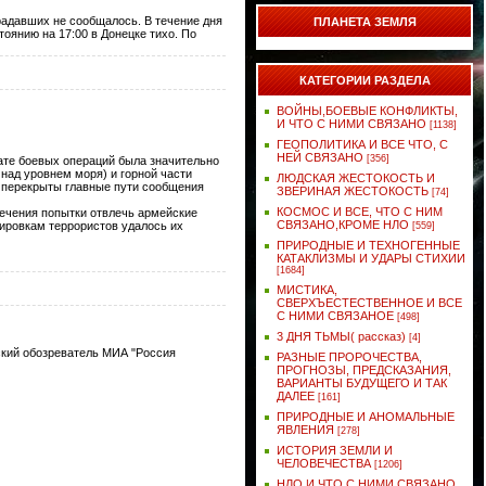
радавших не сообщалось. В течение дня
ПЛАНЕТА ЗЕМЛЯ
оянию на 17:00 в Донецке тихо. По
КАТЕГОРИИ РАЗДЕЛА
ВОЙНЫ,БОЕВЫЕ КОНФЛИКТЫ,
И ЧТО С НИМИ СВЯЗАНО
[1138]
ГЕОПОЛИТИКА И ВСЕ ЧТО, С
НЕЙ СВЯЗАНО
[356]
тате боевых операций была значительно
над уровнем моря) и горной части
ЛЮДСКАЯ ЖЕСТОКОСТЬ И
и перекрыты главные пути сообщения
ЗВЕРИНАЯ ЖЕСТОКОСТЬ
[74]
КОСМОС И ВСЕ, ЧТО С НИМ
сечения попытки отвлечь армейские
СВЯЗАНО,КРОМЕ НЛО
пировкам террористов удалось их
[559]
ПРИРОДНЫЕ И ТЕХНОГЕННЫЕ
КАТАКЛИЗМЫ И УДАРЫ СТИХИИ
[1684]
МИСТИКА,
СВЕРХЪЕСТЕСТВЕННОЕ И ВСЕ
С НИМИ СВЯЗАНОЕ
[498]
3 ДНЯ ТЬМЫ( рассказ)
[4]
ский обозреватель МИА "Россия
РАЗНЫЕ ПРОРОЧЕСТВА,
ПРОГНОЗЫ, ПРЕДСКАЗАНИЯ,
ВАРИАНТЫ БУДУЩЕГО И ТАК
ДАЛЕЕ
[161]
ПРИРОДНЫЕ И АНОМАЛЬНЫЕ
ЯВЛЕНИЯ
[278]
ИСТОРИЯ ЗЕМЛИ И
ЧЕЛОВЕЧЕСТВА
[1206]
НЛО И ЧТО С НИМИ СВЯЗАНО