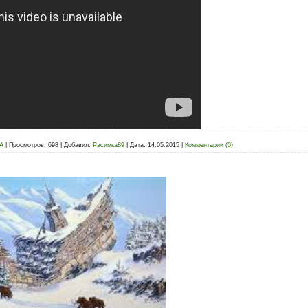
А
|
Просмотров:
698
|
Добавил:
Расимка89
|
Дата:
14.05.2015
|
Комментарии (0)