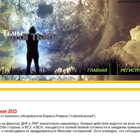
ДОБРО ПОЖА
я Тьмы
ГЛАВНАЯ
РЕГИСТР
мая 2015
т военного обозревателя Бориса Рожина ("colonelcassad").
 на фронтах ДНР и ЛНР значительно накалилась. Боевые действия ведутся на всех «г
Обе сторона: и ВСУ, и ВСН, находятся в полной боевой готовности в ожидании приказ
т о необходимости придерживаться Минским соглашений. Хотя очевидно, что ситуация