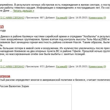
апряжённо. В результате ночных обстрелов есть повреждения в жилом секторе, о пост
ки работы тяжелого орудия. Информации о повреждениях и пострадавших нет. По сост
оне Доне
...
Читать дальше »
ТО С НИМИ СВЯЗАНО
|
Просмотров:
687
|
Добавил:
Расимка89
|
Дата:
14.05.2015
|
Комментарии (0)
015
 года
 Дамаск в районе Калямун частями сирийской армии и отрядами "Хизбаллы" в резуль
тких вооружённых группировок. Кроме взятия под контроль высоты Тель-Муса(2580 м 
боевиков был зачищена горная местность района селения Нахля. Таким образом, был
ль.
ь большие потери в живой силе и вооружении. Их количество увеличилось после пре
 нападения боевиков на два опорных пункта ВС в районе Тфиля. Прошлой ночью груп
ени, но массированным огнём они были выбиты с занятых позиций.
 »
ТО С НИМИ СВЯЗАНО
|
Просмотров:
672
|
Добавил:
Расимка89
|
Дата:
14.05.2015
|
Комментарии (0)
угроза
ый расизм определяет многое в американской политике и бизнесе, считает политиче