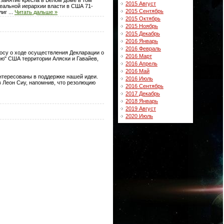
2015 Август
реальной иерархии власти в США 71-
2015 Сентябрь
олиг
...
Читать дальше »
2015 Октябрь
2015 Ноябрь
2015 Декабрь
2016 Январь
2016 Февраль
осу о ходе осуществления Декларации о
2016 Март
ю" США территории Аляски и Гавайев,
2016 Апрель
2016 Май
нтересованы в поддержке нашей идеи.
2016 Июль
в Леон Сиу, напомнив, что резолюцию
2016 Сентябрь
2017 Декабрь
2018 Январь
2019 Август
2020 Июль