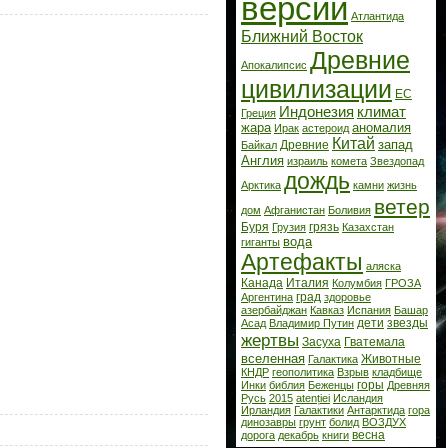
версии
Атлантида
Ближний Восток
Древние
Апокалипсис
цивилизации
ЕС
Индонезия
климат
Греция
жара
аномалия
Ирак
астероид
Китай
запад
Древние
Байкал
Англия
израиль
комета
Звездопад
дождь
Арктика
камни
жизнь
ветер
дом
Афганистан
Боливия
Буря
грязь
Грузия
Казахстан
вода
гиганты
Артефакты
аляска
Канада
Италия
Колумбия
ГРОЗА
град
Аргентина
здоровье
азербайджан
Кавказ
Испания
Башар
дети
звезды
Асад
Владимир Путин
жертвы
Засуха
Гватемала
вселенная
Животные
Галактика
КНДР
геополитика
Взрыв
кладбище
горы
Инки
библия
Беженцы
Древняя
Русь
2015
atenției
Исландия
Ирландия
Галактики
Антарктида
гора
динозавры
грунт
болид
ВОЗДУХ
весна
дорога
декабрь
книги