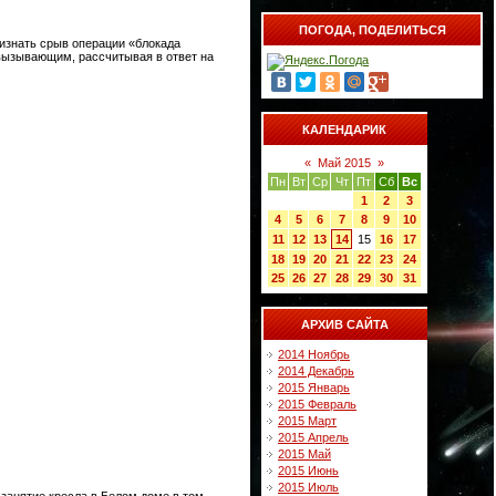
ПОГОДА, ПОДЕЛИТЬСЯ
ризнать срыв операции «блокада
 вызывающим, рассчитывая в ответ на
КАЛЕНДАРИК
«
Май 2015
»
Пн
Вт
Ср
Чт
Пт
Сб
Вс
1
2
3
4
5
6
7
8
9
10
11
12
13
14
15
16
17
18
19
20
21
22
23
24
25
26
27
28
29
30
31
АРХИВ САЙТА
2014 Ноябрь
2014 Декабрь
2015 Январь
2015 Февраль
2015 Март
2015 Апрель
2015 Май
2015 Июнь
2015 Июль
 занятие кресла в Белом доме в том