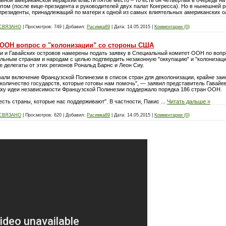
ентом (после вице-президента и руководителей двух палат Конгресса). Но в нынешней 
 президенты, принадлежащий по матери к одной из самых влиятельных американских 
 СВЯЗАНО
|
Просмотров:
749
|
Добавил:
Расимка89
|
Дата:
14.05.2015
|
Комментарии (0)
 ООН вопрос о "колонизации" со стороны США
и и Гавайских островов намерены подать заявку в Специальный комитет ООН по вопр
льным странам и народам с целью подтвердить незаконную "оккупацию" и "колонизаци
 делегаты от этих регионов Рональд Барнс и Леон Сиу.
али включение Французской Полинезии в список стран для деколонизации, крайне заи
 количество государств, которые готовы нам помочь", — заявил представитель Гавайе
ку идеи независимости Французской Полинезии поддержало порядка 186 стран ООН.
"есть страны, которые нас поддерживают". В частности, Пакис
...
Читать дальше »
 СВЯЗАНО
|
Просмотров:
620
|
Добавил:
Расимка89
|
Дата:
14.05.2015
|
Комментарии (0)