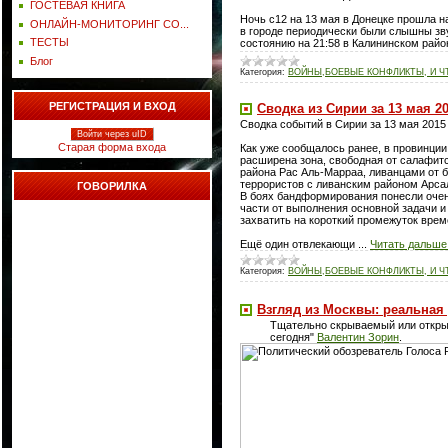
ГОСТЕВАЯ КНИГА
Ночь с12 на 13 мая в Донецке прошла н
ОНЛАЙН-МОНИТОРИНГ СО...
в городе периодически были слышны зву
ТЕСТЫ
состоянию на 21:58 в Калининском рай
Блог
Категория:
ВОЙНЫ,БОЕВЫЕ КОНФЛИКТЫ, И Ч
РЕГИСТРАЦИЯ И ВХОД
Сводка из Сирии за 13 мая 2
Сводка событий в Сирии за 13 мая 2015
Войти через uID
Старая форма входа
Как уже сообщалось ранее, в провинции
расширена зона, свободная от салафитс
района Рас Аль-Марраа, ливанцами от 
террористов с ливанским районом Арса
ГОВОРИЛКА
В боях бандформирования понесли очен
части от выполнения основной задачи и
захватить на короткий промежуток врем
Ещё один отвлекающи
...
Читать дальше
Категория:
ВОЙНЫ,БОЕВЫЕ КОНФЛИКТЫ, И Ч
Взгляд из Москвы: реальная 
Тщательно скрываемый или открыт
сегодня"
Валентин Зорин
.