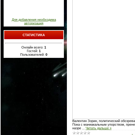
Для добавления необходима
авторизация
СТАТИСТИКА
Онлайн всего:
1
Гостей:
1
Пользователей:
0
Валентин Зорин, политический обозрев
Пока с маниакальным упорством, пренеб
назре
...
Читать дальше »