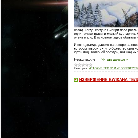
назад. Тогда, когда в Сибири леса росл
одни только травы и мелкий кустарник.
очень мало. В основном здесь обитали 
И вот однажды далеко на севере разгне
котором говорится, что божество сильн
юрты под Полярной звездой, вот над их
Несколько лет
...
Читать дальше »
Категория:
ИСТОРИЯ ЗЕМЛИ И ЧЕЛОВЕЧЕСТВ
ИЗВЕРЖЕНИЕ ВУЛКАНА ТЕЛИ