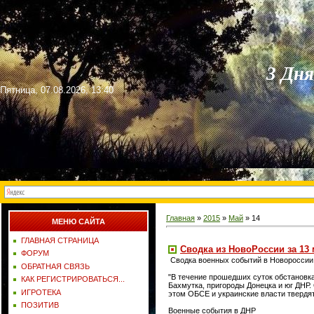
3 Дн
Пятница, 07.08.2026, 13:40
Главная
»
2015
»
Май
»
14
МЕНЮ САЙТА
ГЛАВНАЯ СТРАНИЦА
Сводка из НовоРоссии за 13 
ФОРУМ
Сводка военных событий в Новороссии о
ОБРАТНАЯ СВЯЗЬ
"В течение прошедших суток обстановка
КАК РЕГИСТРИРОВАТЬСЯ...
Бахмутка, пригороды Донецка и юг ДНР. 
ИГРОТЕКА
этом ОБСЕ и украинские власти твердя
ПОЗИТИВ
Военные события в ДНР