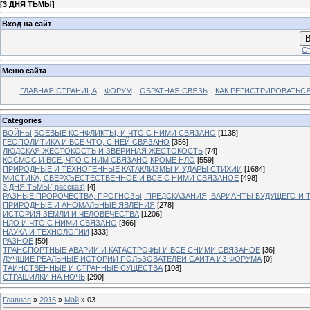
[
3 ДНЯ ТЬМЫ
]
Вход на сайт
В
Ст
Меню сайта
ГЛАВНАЯ СТРАНИЦА
ФОРУМ
ОБРАТНАЯ СВЯЗЬ
КАК РЕГИСТРИРОВАТЬСЯ.
Categories
ВОЙНЫ,БОЕВЫЕ КОНФЛИКТЫ, И ЧТО С НИМИ СВЯЗАНО
[1138]
ГЕОПОЛИТИКА И ВСЕ ЧТО, С НЕЙ СВЯЗАНО
[356]
ЛЮДСКАЯ ЖЕСТОКОСТЬ И ЗВЕРИНАЯ ЖЕСТОКОСТЬ
[74]
КОСМОС И ВСЕ, ЧТО С НИМ СВЯЗАНО,КРОМЕ НЛО
[559]
ПРИРОДНЫЕ И ТЕХНОГЕННЫЕ КАТАКЛИЗМЫ И УДАРЫ СТИХИИ
[1684]
МИСТИКА, СВЕРХЪЕСТЕСТВЕННОЕ И ВСЕ С НИМИ СВЯЗАНОЕ
[498]
3 ДНЯ ТЬМЫ( рассказ)
[4]
РАЗНЫЕ ПРОРОЧЕСТВА, ПРОГНОЗЫ, ПРЕДСКАЗАНИЯ, ВАРИАНТЫ БУДУЩЕГО И Т
ПРИРОДНЫЕ И АНОМАЛЬНЫЕ ЯВЛЕНИЯ
[278]
ИСТОРИЯ ЗЕМЛИ И ЧЕЛОВЕЧЕСТВА
[1206]
НЛО И ЧТО С НИМИ СВЯЗАНО
[366]
НАУКА И ТЕХНОЛОГИИ
[333]
РАЗНОЕ
[59]
ТРАНСПОРТНЫЕ АВАРИИ И КАТАСТРОФЫ И ВСЕ СНИМИ СВЯЗАНОЕ
[36]
ЛУЧШИЕ РЕАЛЬНЫЕ ИСТОРИИ ПОЛЬЗОВАТЕЛЕЙ САЙТА ИЗ ФОРУМА
[0]
ТАИНСТВЕННЫЕ И СТРАННЫЕ СУЩЕСТВА
[108]
СТРАШИЛКИ НА НОЧЬ
[290]
Главная
»
2015
»
Май
»
03