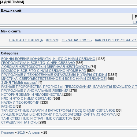
[
3 ДНЯ ТЬМЫ
]
Вход на сайт
В
Ст
Меню сайта
ГЛАВНАЯ СТРАНИЦА
ФОРУМ
ОБРАТНАЯ СВЯЗЬ
КАК РЕГИСТРИРОВАТЬСЯ.
Categories
ВОЙНЫ,БОЕВЫЕ КОНФЛИКТЫ, И ЧТО С НИМИ СВЯЗАНО
[1138]
ГЕОПОЛИТИКА И ВСЕ ЧТО, С НЕЙ СВЯЗАНО
[356]
ЛЮДСКАЯ ЖЕСТОКОСТЬ И ЗВЕРИНАЯ ЖЕСТОКОСТЬ
[74]
КОСМОС И ВСЕ, ЧТО С НИМ СВЯЗАНО,КРОМЕ НЛО
[559]
ПРИРОДНЫЕ И ТЕХНОГЕННЫЕ КАТАКЛИЗМЫ И УДАРЫ СТИХИИ
[1684]
МИСТИКА, СВЕРХЪЕСТЕСТВЕННОЕ И ВСЕ С НИМИ СВЯЗАНОЕ
[498]
3 ДНЯ ТЬМЫ( рассказ)
[4]
РАЗНЫЕ ПРОРОЧЕСТВА, ПРОГНОЗЫ, ПРЕДСКАЗАНИЯ, ВАРИАНТЫ БУДУЩЕГО И Т
ПРИРОДНЫЕ И АНОМАЛЬНЫЕ ЯВЛЕНИЯ
[278]
ИСТОРИЯ ЗЕМЛИ И ЧЕЛОВЕЧЕСТВА
[1206]
НЛО И ЧТО С НИМИ СВЯЗАНО
[366]
НАУКА И ТЕХНОЛОГИИ
[333]
РАЗНОЕ
[59]
ТРАНСПОРТНЫЕ АВАРИИ И КАТАСТРОФЫ И ВСЕ СНИМИ СВЯЗАНОЕ
[36]
ЛУЧШИЕ РЕАЛЬНЫЕ ИСТОРИИ ПОЛЬЗОВАТЕЛЕЙ САЙТА ИЗ ФОРУМА
[0]
ТАИНСТВЕННЫЕ И СТРАННЫЕ СУЩЕСТВА
[108]
СТРАШИЛКИ НА НОЧЬ
[290]
Главная
»
2015
»
Апрель
»
28