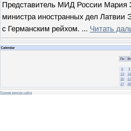
Представитель МИД России Мария 
министра иностранных дел Латвии 
с Германским рейхом.
...
Читать дал
Calendar
Пн
Вт
6
7
13
14
20
21
27
28
Полная версия сайта