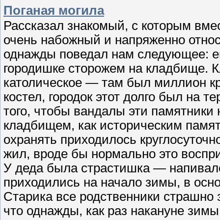
Поганая могила
Рассказал знакомый, с которым вмес
очень набожный и напряженно относ
однажды поведал нам следующее: ег
городишке сторожем на кладбище. К
католическое — там был миллион к
костел, городок этот долго был на 
того, чтобы вандалы эти памятники 
кладбищем, как историческим памя
охранять приходилось круглосуточно
жил, вроде бы нормально это воспр
У деда была страстишка — напивалс
приходились на начало зимы, в осн
Старика все родственники страшно з
что однажды, как раз накануне зим