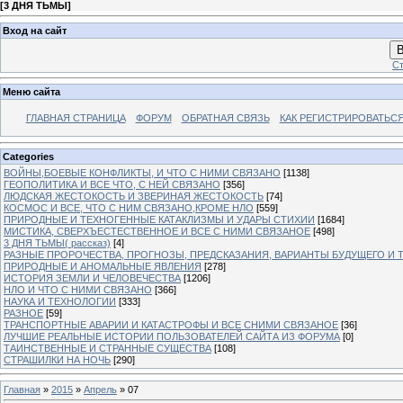
[
3 ДНЯ ТЬМЫ
]
Вход на сайт
В
Ст
Меню сайта
ГЛАВНАЯ СТРАНИЦА
ФОРУМ
ОБРАТНАЯ СВЯЗЬ
КАК РЕГИСТРИРОВАТЬСЯ.
Categories
ВОЙНЫ,БОЕВЫЕ КОНФЛИКТЫ, И ЧТО С НИМИ СВЯЗАНО
[1138]
ГЕОПОЛИТИКА И ВСЕ ЧТО, С НЕЙ СВЯЗАНО
[356]
ЛЮДСКАЯ ЖЕСТОКОСТЬ И ЗВЕРИНАЯ ЖЕСТОКОСТЬ
[74]
КОСМОС И ВСЕ, ЧТО С НИМ СВЯЗАНО,КРОМЕ НЛО
[559]
ПРИРОДНЫЕ И ТЕХНОГЕННЫЕ КАТАКЛИЗМЫ И УДАРЫ СТИХИИ
[1684]
МИСТИКА, СВЕРХЪЕСТЕСТВЕННОЕ И ВСЕ С НИМИ СВЯЗАНОЕ
[498]
3 ДНЯ ТЬМЫ( рассказ)
[4]
РАЗНЫЕ ПРОРОЧЕСТВА, ПРОГНОЗЫ, ПРЕДСКАЗАНИЯ, ВАРИАНТЫ БУДУЩЕГО И Т
ПРИРОДНЫЕ И АНОМАЛЬНЫЕ ЯВЛЕНИЯ
[278]
ИСТОРИЯ ЗЕМЛИ И ЧЕЛОВЕЧЕСТВА
[1206]
НЛО И ЧТО С НИМИ СВЯЗАНО
[366]
НАУКА И ТЕХНОЛОГИИ
[333]
РАЗНОЕ
[59]
ТРАНСПОРТНЫЕ АВАРИИ И КАТАСТРОФЫ И ВСЕ СНИМИ СВЯЗАНОЕ
[36]
ЛУЧШИЕ РЕАЛЬНЫЕ ИСТОРИИ ПОЛЬЗОВАТЕЛЕЙ САЙТА ИЗ ФОРУМА
[0]
ТАИНСТВЕННЫЕ И СТРАННЫЕ СУЩЕСТВА
[108]
СТРАШИЛКИ НА НОЧЬ
[290]
Главная
»
2015
»
Апрель
»
07