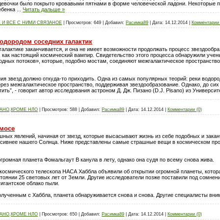
девочки было покрыто кровавыми пятнами в форме человеческой ладони. Некоторые по
ребенка
...
Читать дальше »
 И ВСЕ С НИМИ СВЯЗАНОЕ
|
Просмотров:
649
|
Добавил:
Расимка89
|
Дата:
14.12.2014
|
Комментарии 
водородом соседних галактик
 галактике заканчивается, и она не имеет возможности продолжать процесс звездообр
я, как настоящий космический вампир. Свидетельство этого процесса обнаружили уче
одных потоков», которые, подобно мостам, соединяют межгалактическое пространство
ния звезд должно откуда-то приходить. Одна из самых популярных теорий: реки водо
ерез межгалактическое пространство, поддерживая звездообразование. Однако, до сих
ть”, - говорит автор исследования астроном Д. Дж. Пизано (D.J. Pisano) из Универси
ЗАНО,КРОМЕ НЛО
|
Просмотров:
588
|
Добавил:
Расимка89
|
Дата:
14.12.2014
|
Комментарии (0)
мосе
шных явлений, начиная от звезд, которые высасывают жизнь из себе подобных и зака
ссивнее нашего Солнца. Ниже представлены самые страшные вещи в космическом про
громная планета Фомальгаут В канула в лету, однако она судя по всему снова жива.
космического телескопа НАСА Хаббла объявили об открытии огромной планеты, котора
тоянии 25 световых лет от Земли. Другие исследователи позже поставили под сомнение
игантское облако пыли.
олученным с Хаббла, планета обнаруживается снова и снова. Другие специалисты вн
ЗАНО,КРОМЕ НЛО
|
Просмотров:
650
|
Добавил:
Расимка89
|
Дата:
14.12.2014
|
Комментарии (0)