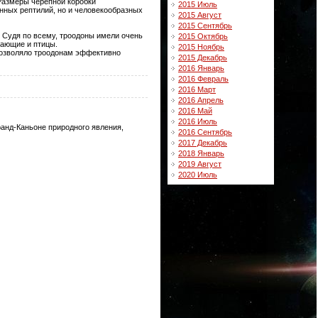
 Размеры черепной коробки
2015 Июль
енных рептилий, но и человекообразных
2015 Август
2015 Сентябрь
. Судя по всему, троодоны имели очень
2015 Октябрь
тающие и птицы.
2015 Ноябрь
 позволяло троодонам эффективно
2015 Декабрь
2016 Январь
2016 Февраль
2016 Март
2016 Апрель
2016 Май
2016 Июль
анд-Каньоне природного явления,
2016 Сентябрь
2017 Декабрь
2018 Январь
2019 Август
2020 Июль