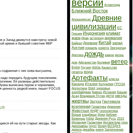
версии
Атлантида
Ближний Восток
Древние
Апокалипсис
цивилизации
ЕС
Индонезия
климат
Греция
жара
аномалия
Ирак
астероид
я и Запад движутся навстречу новой
Китай
запад
Древние
Байкал
ской армии и бывший советник ФБР
Англия
израиль
комета
Звездопад
дождь
Арктика
камни
жизнь
ветер
дом
Афганистан
Боливия
Буря
грязь
Грузия
Казахстан
 а содранная с них кожа высушена,
вода
гиганты
Артефакты
о надо передать будущим поколениям.
аляска
 Богемии. Её размеры действительно
Канада
Италия
Колумбия
ГРОЗА
буква выписана пером и чернилами,
град
Аргентина
здоровье
я ценность редкой книги, пишет FOCUS
азербайджан
Кавказ
Испания
Башар
дети
звезды
Асад
Владимир Путин
жертвы
Засуха
Гватемала
вселенная
Галактика
Армения
 (0)
Животные
КНДР
геополитика
Взрыв
кладбище
Инки
библия
горы
Беженцы
Древняя Русь
2015
Ирландия
Галактики
Антарктида
гора
еся ей на пути старые звезды. Как
динозавры
грунт
болид
ВОЗДУХ
дорога
декабрь
книги
Загрязнение