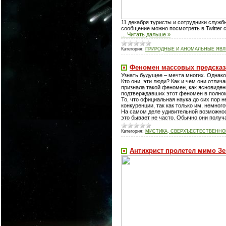
11 декабря туристы и сотрудники служб
сообщение можно посмотреть в Twitter с
...
Читать дальше »
Категория:
ПРИРОДНЫЕ И АНОМАЛЬНЫЕ ЯВ
Феномен массовых предсказ
Узнать будущее – мечта многих. Однако
Кто они, эти люди? Как и чем они отлич
признала такой феномен, как ясновиден
подтверждавших этот феномен в полно
То, что официальная наука до сих пор 
конкуренции, так как только им, немног
На самом деле удивительной возможнос
это бывает не часто. Обычно они полу
Категория:
МИСТИКА, СВЕРХЪЕСТЕСТВЕННОЕ
Антихрист пролетел мимо З