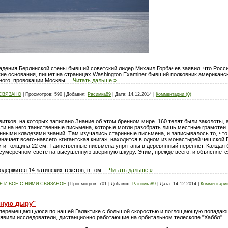
адения Берлинской стены бывший советский лидер Михаил Горбачев заявил, что Росси
ские основания, пишет на страницах Washington Examiner бывший полковник американ
нного, провокации Москвы
...
Читать дальше »
 СВЯЗАНО
|
Просмотров:
590
|
Добавил:
Расимка89
|
Дата:
14.12.2014
|
Комментарии (0)
витков, на которых записано Знание об этом бренном мире. 160 телят были заколоты,
сти на него таинственные письмена, которые могли разобрать лишь местные грамотеи.
нными кладезями знаний. Там изучались старинные письмена, и записывалось то, чт
означает всего-навсего «гигантская книга», находится в одном из монастырей чешской
м и толщина 22 см. Таинственные письмена упрятаны в деревянный переплет. Каждая 
сумеречном свете на высушенную звериную шкуру. Этим, прежде всего, и объясняетс
одержится 14 латинских текстов, в том
...
Читать дальше »
 И ВСЕ С НИМИ СВЯЗАНОЕ
|
Просмотров:
701
|
Добавил:
Расимка89
|
Дата:
14.12.2014
|
Комментарии
рную дыру"
 перемещающуюся по нашей Галактике с большой скоростью и поглощающую попадающи
ъявили исследователи, дистанционно работающие на орбитальном телескопе "Хаббл".