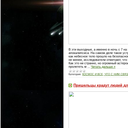
В эти выходные, а именно в ночь с 7 на
апокалипсиса. На самом деле такое уст
как небесное тело прошло на безопасно
не менее, исследователи отмечают, что 
Как это ни странно, но огромный астер
пролететь м
...
Читать дальше »
Категория:
КОСМОС И ВСЕ, ЧТО С НИМ СВЯ
Пришельцы крадут людей дл