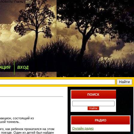
ЛОВАТЬ!
Гость
|
RSS
АЦИЯ
ВХОД
ПОИСК
ракцион, состоящий из
РАДИО
ьшой тоннель.
Онлайн радио
го, как ребенок прокатился на этом
 поезде. Один из детей был найден