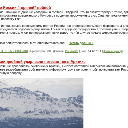
о России "горячей" войной
о - войной. И даже не холодной, а горячей - ядерной. Кто-то скажет "бред"? Что же, 
и комитета американского Конгресса по делам вооруженных сил. Она, ничтоже сумня
 политику РФ".
А использовать военную силу против России - не оговорка неопытного бюрократа, а вп
суждаются подобного рода планы.Ну какое ядерное государство в трезвом уме и твер
ражена пресса. А как не поражаться, если известно - "в случае начала американо-рос
вою воинственность в отношении такого соп
...
Читать дальше »
ТО С НИМИ СВЯЗАНО
|
Просмотров:
580
|
Добавил:
Расимка89
|
Дата:
14.12.2014
|
Комментарии (0)
ии двойной удар, если потеснит ее в Арктике
чение «российской экспансии» Арктики, считает отставной американский полковник Д
нее разрабатывать собственную инфраструктуру в регионе, чтобы потеснить там Росс
венную оборону.