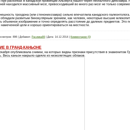
л при раскопках в канадской провинции Альберта нашел череп необычного динозавра.
в ней находился массивный мозг, превосходивший во много раз мозг не только соврем
нешность троодона (или стенонихозавра) сильно впечатлила канадского палеонтолога
 обладали развитым бинокулярным зрением, как человек, некоторые высшие млекопи
ть объемное изображение и точно определять расстояние до далеких предметов. Это
к намеченной цели и хорошо ориентироваться на местности.
осмотров:
896
|
Добавил:
Расимка89
|
Дата:
14.12.2014
|
Комментарии (0)
ИЕ В ГРАНД-КАНЬОНЕ
кабря опубликовала снимки, на которых видны признаки присутствия в знаменитом Гр
ь. Весь каньон накрыло одеяло из низколетящих облаков.