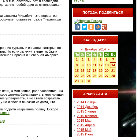
весна
 6-9 тыс. световых лет, в созвездии
редставляет собой один из отколовшихся
ПОГОДА, ПОДЕЛИТЬСЯ
и Феликса Мирабеля, это первая из
поскольку показывает связь "черной ды
КАЛЕНДАРИК
древние курганы и изваяния которые по
«
Декабрь 2014
»
ий. Но если заглянуть еще глубже и
Пн
Вт
Ср
Чт
Пт
Сб
Вс
менная Евразия и Северная Америка,
1
2
3
4
5
6
7
8
9
10
11
12
13
14
15
16
17
18
19
20
21
22
23
24
25
26
27
28
29
30
31
е птиц, а моя кошка, распластавшись на
АРХИВ САЙТА
вскоре должна была приехать моя лучшая
ие уговаривать, я не стала возражать.
у не люблю я вылазки из дома, что
2014 Ноябрь
2014 Декабрь
ка подруга накрывала поляну. Вскоре
2015 Январь
льше »
2015 Февраль
2015 Март
 (0)
2015 Апрель
2015 Май
2015 Июнь