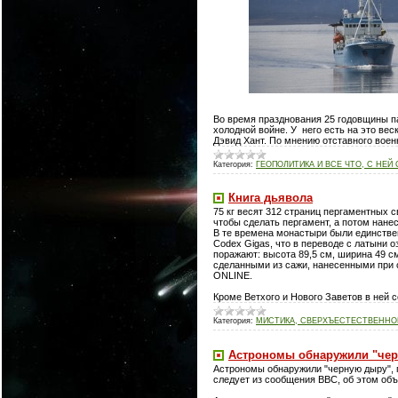
Во время празднования 25 годовщины п
холодной войне. У него есть на это ве
Дэвид Хант. По мнению отставного вое
Категория:
ГЕОПОЛИТИКА И ВСЕ ЧТО, С НЕЙ
Книга дьявола
75 кг весят 312 страниц пергаментных с
чтобы сделать пергамент, а потом нане
В те времена монастыри были единстве
Codex Gigas, что в переводе с латыни 
поражают: высота 89,5 см, ширина 49 с
сделанными из сажи, нанесенными при 
ONLINE.
Кроме Ветхого и Нового Заветов в ней с
Категория:
МИСТИКА, СВЕРХЪЕСТЕСТВЕННОЕ
Астрономы обнаружили "че
Астрономы обнаружили "черную дыру",
следует из сообщения BBC, об этом об