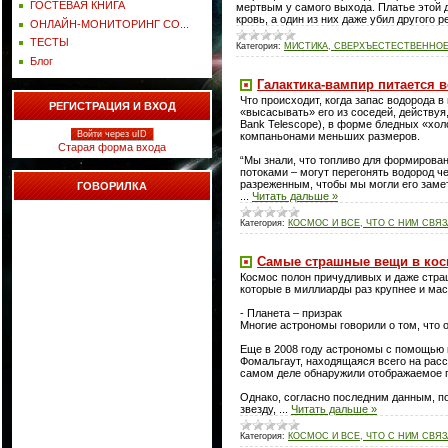
ГОСТЕВАЯ КНИГА
мертвым у самого выхода. Платье этой 
кровь, а один из них даже убил другого 
ОНЛАЙН-МОНИТОРИНГ СО...
ТЕСТЫ
Категория:
МИСТИКА, СВЕРХЪЕСТЕСТВЕННОЕ
Блог
Галактика-вампир питается 
Что происходит, когда запас водорода в
РЕГИСТРАЦИЯ И ВХОД
«высасывать» его из соседей, действу
Bank Telescope), в форме бледных «хол
Войти через uID
компаньонами меньших размеров.
Старая форма входа
“Мы знали, что топливо для формирова
потоками – могут перегонять водород ч
разреженным, чтобы мы могли его замети
ГОВОРИЛКА
...
Читать дальше »
Категория:
КОСМОС И ВСЕ, ЧТО С НИМ СВЯ
Самые страшные вещи в кос
Космос полон причудливых и даже стра
которые в миллиарды раз крупнее и ма
- Планета – призрак
Многие астрономы говорили о том, что о
Еще в 2008 году астрономы с помощью 
Фомальгаут, находящаяся всего на расс
самом деле обнаружили отображаемое г
Однако, согласно последним данным, п
звезду,
...
Читать дальше »
Категория:
КОСМОС И ВСЕ, ЧТО С НИМ СВЯ