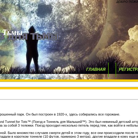
ДОБРО ПОЖА
я Тьмы
ГЛАВНАЯ
РЕГИСТР
рошенный парк. Он был построен в 1920-х, здесь собирались все горожане.
 and Tunnel for Tots™ (Поезд и Тоннель для Малышей™). Это был невинный детский атт
а за собой 3 тележки. Поезд проходил несколько петель перед тем, как войти в небол
ной. Было множество случаев смерти детей в этом году, все они происходили после то
падали в коротком тоннеле (10 футов, примерно 3 метра), другие впадали в кому еще в