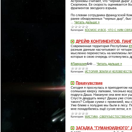
Астрономы считают, что "черная дыра" 
Скорпиона. Ее скорость оценивается бол
фрагментов звездного взрыва.
По словам сотрудника французской Коми
ранее обнаруженных "черных дыр", быст
...
Читать дальше »
Категория:
КОСМОС И ВСЕ, ЧТО С НИМ СВЯ
ДРЕЙФ КОНТИНЕНТОВ, ПАНГ
Современная территория Республики
#
разным данным насчитывают от четырех 
мысленно перенестись на миллионы лет
которые в свою очередь оттолкнулись др
#Лавразия
&nb
...
Читать дальше »
Категория:
ИСТОРИЯ ЗЕМЛИ И ЧЕЛОВЕЧЕСТВ
Предчувствие
Сегодня я проснулась в приподнятом на
солнышке кверху лапками, тихонько мур
подруга Даша. Накануне она мне все уш
Спустя двадцать минут Дашка уже стояла
такого? Собрав сумки с провизией, мы 
Уже ближе к полудню мы были в лесу. П
мне понадобились ещё сухие ветки, и я 
Категория:
МИСТИКА, СВЕРХЪЕСТЕСТВЕННОЕ
ЗАГАДКА "ГУМАНОИДНОГО"