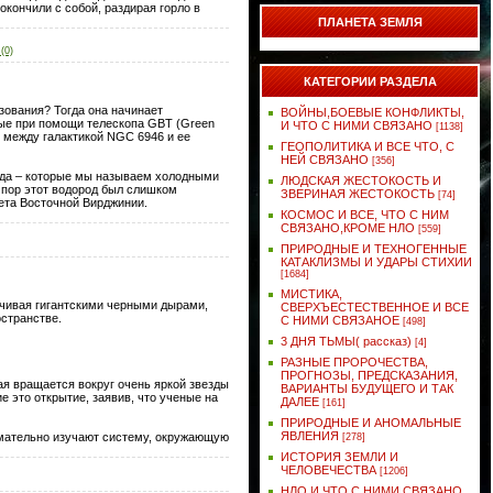
кончили с собой, раздирая горло в
ПЛАНЕТА ЗЕМЛЯ
(0)
КАТЕГОРИИ РАЗДЕЛА
азования? Тогда она начинает
ВОЙНЫ,БОЕВЫЕ КОНФЛИКТЫ,
ные при помощи телескопа GBT (Green
И ЧТО С НИМИ СВЯЗАНО
[1138]
 между галактикой NGC 6946 и ее
ГЕОПОЛИТИКА И ВСЕ ЧТО, С
НЕЙ СВЯЗАНО
[356]
рода – которые мы называем холодными
ЛЮДСКАЯ ЖЕСТОКОСТЬ И
 пор этот водород был слишком
ЗВЕРИНАЯ ЖЕСТОКОСТЬ
[74]
тета Восточной Вирджинии.
КОСМОС И ВСЕ, ЧТО С НИМ
СВЯЗАНО,КРОМЕ НЛО
[559]
ПРИРОДНЫЕ И ТЕХНОГЕННЫЕ
КАТАКЛИЗМЫ И УДАРЫ СТИХИИ
[1684]
МИСТИКА,
нчивая гигантскими черными дырами,
СВЕРХЪЕСТЕСТВЕННОЕ И ВСЕ
странстве.
С НИМИ СВЯЗАНОЕ
[498]
3 ДНЯ ТЬМЫ( рассказ)
[4]
РАЗНЫЕ ПРОРОЧЕСТВА,
ПРОГНОЗЫ, ПРЕДСКАЗАНИЯ,
я вращается вокруг очень яркой звезды
ВАРИАНТЫ БУДУЩЕГО И ТАК
 это открытие, заявив, что ученые на
ДАЛЕЕ
[161]
ПРИРОДНЫЕ И АНОМАЛЬНЫЕ
ЯВЛЕНИЯ
имательно изучают систему, окружающую
[278]
ИСТОРИЯ ЗЕМЛИ И
ЧЕЛОВЕЧЕСТВА
[1206]
НЛО И ЧТО С НИМИ СВЯЗАНО