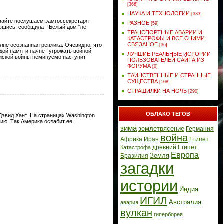
[366]
НАУКА И ТЕХНОЛОГИИ
[333]
давайте послушаем замгоссекретаря
РАЗНОЕ
[59]
вшись, сообщила - Белый дом "не
ТРАНСПОРТНЫЕ АВАРИИ И
КАТАСТРОФЫ И ВСЕ СНИМИ
СВЯЗАНОЕ
олне осознанная реплика. Очевидно, что
[36]
дой памяти начнет угрожать войной
ЛУЧШИЕ РЕАЛЬНЫЕ ИСТОРИИ
сийской войны неминуемо наступит
ПОЛЬЗОВАТЕЛЕЙ САЙТА ИЗ
ФОРУМА
[0]
ТАИНСТВЕННЫЕ И СТРАННЫЕ
СУЩЕСТВА
[108]
СТРАШИЛКИ НА НОЧЬ
[290]
ОБЛАКО ТЕГОВ
эвид Хант. На страницах Washington
ию. Так Америка ослабит ее
зима
землетрясение
Германия
война
Африка
Иран
Египет
древний Египет
Катастрофа
Европа
Земля
Бразилия
загадки
истории
Индия
ИГИЛ
Австралия
авария
вулкан
гиперборея