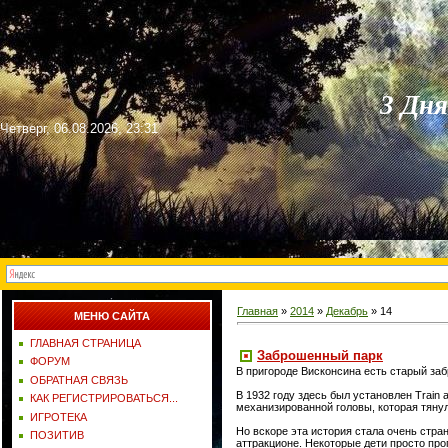
3 Дн
Четверг, 06.08.2026, 23:31
Главная
»
2014
»
Декабрь
»
14
МЕНЮ САЙТА
ГЛАВНАЯ СТРАНИЦА
Заброшенный парк
ФОРУМ
В пригороде Висконсина есть старый заб
ОБРАТНАЯ СВЯЗЬ
В 1932 году здесь был установлен Train
КАК РЕГИСТРИРОВАТЬСЯ...
механизированной головы, которая тянул
ИГРОТЕКА
Но вскоре эта история стала очень стран
ПОЗИТИВ
аттракционе. Некоторые дети просто про