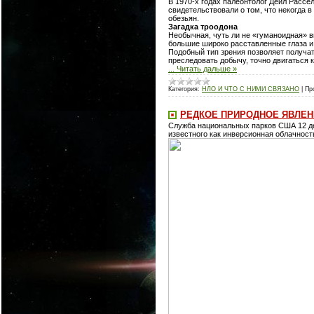
В 1970-х годах палеонтолог Дейл Рассе
свидетельствовали о том, что некогда 
обезьян.
Загадка троодона
Необычная, чуть ли не «гуманоидная» в
большие широко расставленные глаза и
Подобный тип зрения позволяет получа
преследовать добычу, точно двигаться 
...
Читать дальше »
Категория:
НЛО И ЧТО С НИМИ СВЯЗАНО
|
Пр
РЕДКОЕ ПРИРОДНОЕ ЯВЛЕН
Служба национальных парков США 12 де
известного как инверсионная облачност