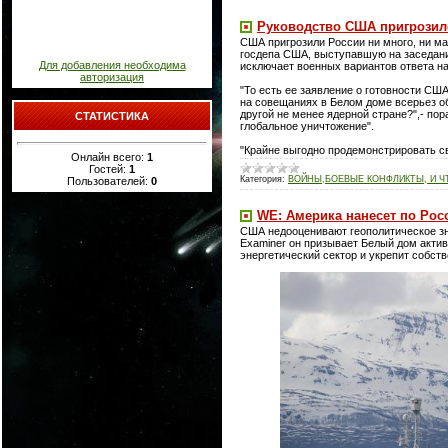
Руководство США пригрозил
США пригрозили России ни много, ни мал
госдепа США, выступавшую на заседани
Для добавления необходима
исключает военных вариантов ответа на
авторизация
"То есть ее заявление о готовности СШ
на совещаниях в Белом доме всерьез об
другой не менее ядерной стране?",- по
СТАТИСТИКА
глобальное уничтожение".
"Крайне выгодно продемонстрировать с
Онлайн всего:
1
Гостей:
1
Категория:
ВОЙНЫ,БОЕВЫЕ КОНФЛИКТЫ, И Ч
Пользователей:
0
WE: Америка нанесет по Росс
США недооценивают геополитическое зна
Examiner он призывает Белый дом актив
энергетический сектор и укрепит собст