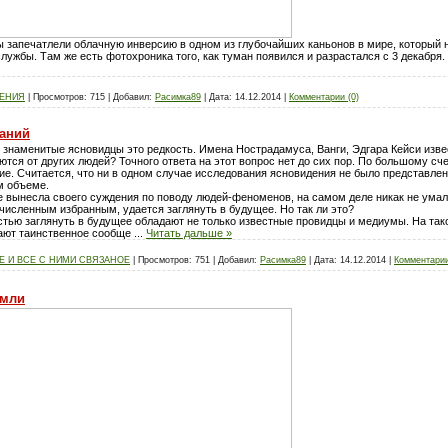
ы запечатлели облачную инверсию в одном из глубочайших каньонов в мире, который 
лужбы. Там же есть фотохроника того, как туман появился и разрастался с 3 декабря.
ЛЕНИЯ
|
Просмотров:
715
|
Добавил:
Расимка89
|
Дата:
14.12.2014
|
Комментарии (0)
аний
 знаменитые ясновидцы это редкость. Имена Нострадамуса, Ванги, Эдгара Кейси изве
аются от других людей? Точного ответа на этот вопрос нет до сих пор. По большому сч
ие. Считается, что ни в одном случае исследования ясновидения не было представлен
м объеме.
не вынесла своего суждения по поводу людей-феноменов, на самом деле никак не умал
очисленным избранным, удается заглянуть в будущее. Но так ли это?
тью заглянуть в будущее обладают не только известные провидцы и медиумы. На так
чают таинственное сообще
...
Читать дальше »
 И ВСЕ С НИМИ СВЯЗАНОЕ
|
Просмотров:
751
|
Добавил:
Расимка89
|
Дата:
14.12.2014
|
Комментарии
емли