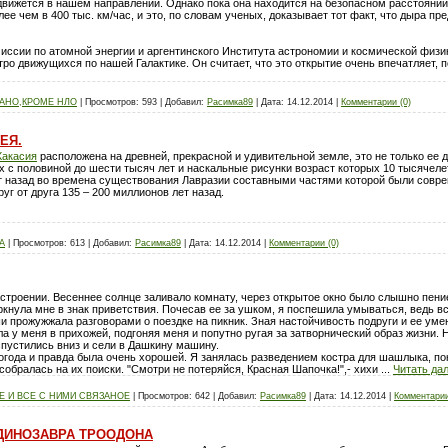
движется в нашем направлении. Однако пока она находится на безопасном расстоянии -
ее чем в 400 тыс. км/час, и это, по словам ученых, доказывает тот факт, что дыра п
ссии по атомной энергии и аргентинского Института астрономии и космической физик
ро движущихся по нашей Галактике. Он считает, что это открытие очень впечатляет, 
ЗАНО,КРОМЕ НЛО
|
Просмотров:
593
|
Добавил:
Расимка89
|
Дата:
14.12.2014
|
Комментарии (0)
ЕЯ.
Хакасия
расположена на древней, прекрасной и удивительной земле, это не только ее 
с половиной до шести тысяч лет и наскальные рисунки возраст которых 10 тысячелет
 назад во времена существования Лавразии составными частями которой были совре
уг от друга 135 – 200 миллионов лет назад.
А
|
Просмотров:
613
|
Добавил:
Расимка89
|
Дата:
14.12.2014
|
Комментарии (0)
строении. Весеннее солнце заливало комнату, через открытое окно было слышно пени
кнула мне в знак приветствия. Почесав ее за ушком, я поспешила умываться, ведь 
и прожужжала разговорами о поездке на пикник. Зная настойчивость подруги и ее умен
 у меня в прихожей, подгоняя меня и попутно ругая за затворнический образ жизни. Н
спустились вниз и сели в Дашкину машину.
огода и правда была очень хорошей. Я занялась разведением костра для шашлыка, по
собралась на их поиски. "Смотри не потеряйся, Красная Шапочка!",- хихи
...
Читать да
 И ВСЕ С НИМИ СВЯЗАНОЕ
|
Просмотров:
642
|
Добавил:
Расимка89
|
Дата:
14.12.2014
|
Комментарии
 ДИНОЗАВРА ТРООДОНА