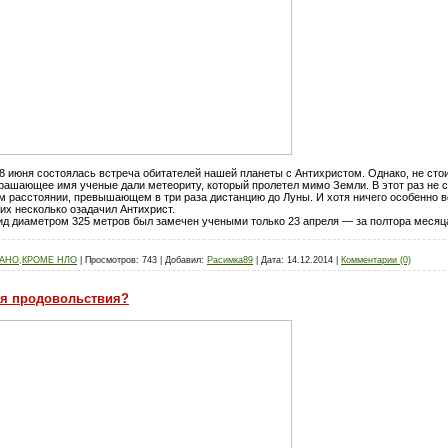
 8 июня состоялась встреча обитателей нашей планеты с Антихристом. Однако, не сто
рашающее имя ученые дали метеориту, который пролетел мимо Земли. В этот раз не ст
м расстоянии, превышающем в три раза дистанцию до Луны. И хотя ничего особенно в
их несколько озадачил Антихрист.
оид диаметром 325 метров был замечен учеными только 23 апреля — за полтора месяца
ЗАНО,КРОМЕ НЛО
|
Просмотров:
743
|
Добавил:
Расимка89
|
Дата:
14.12.2014
|
Комментарии (0)
я продовольствия?