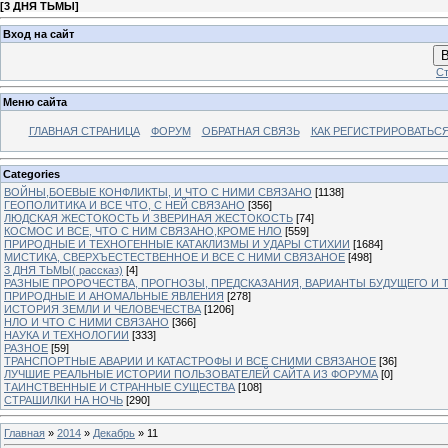
[
3 ДНЯ ТЬМЫ
]
Вход на сайт
В
Ст
Меню сайта
ГЛАВНАЯ СТРАНИЦА
ФОРУМ
ОБРАТНАЯ СВЯЗЬ
КАК РЕГИСТРИРОВАТЬСЯ.
Categories
ВОЙНЫ,БОЕВЫЕ КОНФЛИКТЫ, И ЧТО С НИМИ СВЯЗАНО
[1138]
ГЕОПОЛИТИКА И ВСЕ ЧТО, С НЕЙ СВЯЗАНО
[356]
ЛЮДСКАЯ ЖЕСТОКОСТЬ И ЗВЕРИНАЯ ЖЕСТОКОСТЬ
[74]
КОСМОС И ВСЕ, ЧТО С НИМ СВЯЗАНО,КРОМЕ НЛО
[559]
ПРИРОДНЫЕ И ТЕХНОГЕННЫЕ КАТАКЛИЗМЫ И УДАРЫ СТИХИИ
[1684]
МИСТИКА, СВЕРХЪЕСТЕСТВЕННОЕ И ВСЕ С НИМИ СВЯЗАНОЕ
[498]
3 ДНЯ ТЬМЫ( рассказ)
[4]
РАЗНЫЕ ПРОРОЧЕСТВА, ПРОГНОЗЫ, ПРЕДСКАЗАНИЯ, ВАРИАНТЫ БУДУЩЕГО И Т
ПРИРОДНЫЕ И АНОМАЛЬНЫЕ ЯВЛЕНИЯ
[278]
ИСТОРИЯ ЗЕМЛИ И ЧЕЛОВЕЧЕСТВА
[1206]
НЛО И ЧТО С НИМИ СВЯЗАНО
[366]
НАУКА И ТЕХНОЛОГИИ
[333]
РАЗНОЕ
[59]
ТРАНСПОРТНЫЕ АВАРИИ И КАТАСТРОФЫ И ВСЕ СНИМИ СВЯЗАНОЕ
[36]
ЛУЧШИЕ РЕАЛЬНЫЕ ИСТОРИИ ПОЛЬЗОВАТЕЛЕЙ САЙТА ИЗ ФОРУМА
[0]
ТАИНСТВЕННЫЕ И СТРАННЫЕ СУЩЕСТВА
[108]
СТРАШИЛКИ НА НОЧЬ
[290]
Главная
»
2014
»
Декабрь
»
11