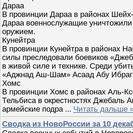
Дараа
В провинции Дараа в районах Шейх-
Дараа военнослужащие уничтожили 
оружием.
Кунейтра
В провинции Кунейтра в районах Н
силы преследовали боевиков «Джеб
в живой силе и технике. Среди убит
«Аджнад Аш-Шам» Асаад Абу Ибраг
Хомс
В провинции Хомс в районах Аль-К
Тельбиса в окрестностях Джебаль А
армейские подра
...
Читать дальше 
Сводка из НовоРоссии за 10 дека
Сводка военных событий в Новоросс