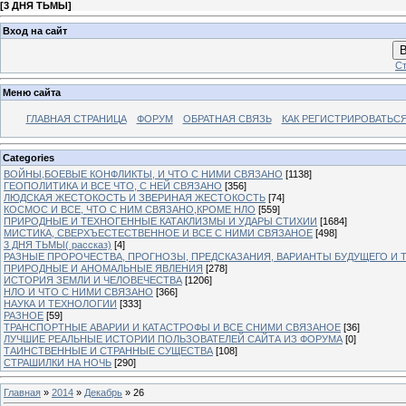
[
3 ДНЯ ТЬМЫ
]
Вход на сайт
В
Ст
Меню сайта
ГЛАВНАЯ СТРАНИЦА
ФОРУМ
ОБРАТНАЯ СВЯЗЬ
КАК РЕГИСТРИРОВАТЬСЯ.
Categories
ВОЙНЫ,БОЕВЫЕ КОНФЛИКТЫ, И ЧТО С НИМИ СВЯЗАНО
[1138]
ГЕОПОЛИТИКА И ВСЕ ЧТО, С НЕЙ СВЯЗАНО
[356]
ЛЮДСКАЯ ЖЕСТОКОСТЬ И ЗВЕРИНАЯ ЖЕСТОКОСТЬ
[74]
КОСМОС И ВСЕ, ЧТО С НИМ СВЯЗАНО,КРОМЕ НЛО
[559]
ПРИРОДНЫЕ И ТЕХНОГЕННЫЕ КАТАКЛИЗМЫ И УДАРЫ СТИХИИ
[1684]
МИСТИКА, СВЕРХЪЕСТЕСТВЕННОЕ И ВСЕ С НИМИ СВЯЗАНОЕ
[498]
3 ДНЯ ТЬМЫ( рассказ)
[4]
РАЗНЫЕ ПРОРОЧЕСТВА, ПРОГНОЗЫ, ПРЕДСКАЗАНИЯ, ВАРИАНТЫ БУДУЩЕГО И Т
ПРИРОДНЫЕ И АНОМАЛЬНЫЕ ЯВЛЕНИЯ
[278]
ИСТОРИЯ ЗЕМЛИ И ЧЕЛОВЕЧЕСТВА
[1206]
НЛО И ЧТО С НИМИ СВЯЗАНО
[366]
НАУКА И ТЕХНОЛОГИИ
[333]
РАЗНОЕ
[59]
ТРАНСПОРТНЫЕ АВАРИИ И КАТАСТРОФЫ И ВСЕ СНИМИ СВЯЗАНОЕ
[36]
ЛУЧШИЕ РЕАЛЬНЫЕ ИСТОРИИ ПОЛЬЗОВАТЕЛЕЙ САЙТА ИЗ ФОРУМА
[0]
ТАИНСТВЕННЫЕ И СТРАННЫЕ СУЩЕСТВА
[108]
СТРАШИЛКИ НА НОЧЬ
[290]
Главная
»
2014
»
Декабрь
»
26