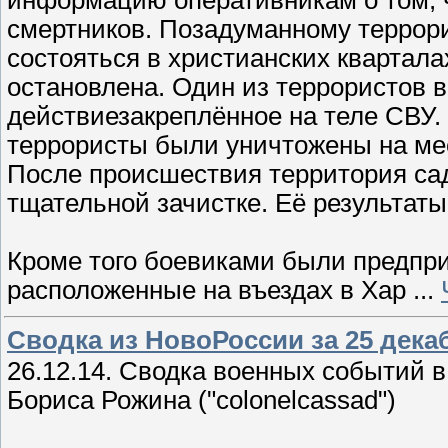
информацию оперативникам о том, ч
смертников. Позадуманному террор
состояться в христианских квартал
остановлена. Один из террористов 
действиезакреплённое на теле СВУ
террористы были уничтожены на ме
После происшествия территория са
тщательной зачистке. Её результат
Кроме того боевиками были предпри
расположенные на въездах в Хар
...
Сводка из НовоРоссии за 25 дека
26.12.14. Сводка военных событий в
Бориса Рожина ("colonelcassad")