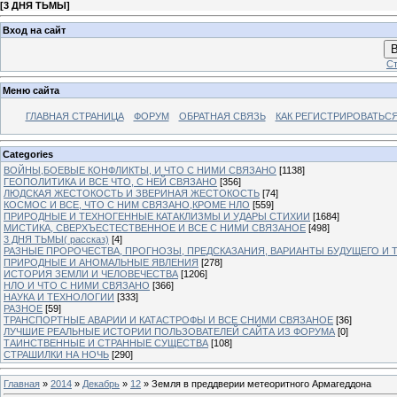
[
3 ДНЯ ТЬМЫ
]
Вход на сайт
В
Ст
Меню сайта
ГЛАВНАЯ СТРАНИЦА
ФОРУМ
ОБРАТНАЯ СВЯЗЬ
КАК РЕГИСТРИРОВАТЬСЯ.
Categories
ВОЙНЫ,БОЕВЫЕ КОНФЛИКТЫ, И ЧТО С НИМИ СВЯЗАНО
[1138]
ГЕОПОЛИТИКА И ВСЕ ЧТО, С НЕЙ СВЯЗАНО
[356]
ЛЮДСКАЯ ЖЕСТОКОСТЬ И ЗВЕРИНАЯ ЖЕСТОКОСТЬ
[74]
КОСМОС И ВСЕ, ЧТО С НИМ СВЯЗАНО,КРОМЕ НЛО
[559]
ПРИРОДНЫЕ И ТЕХНОГЕННЫЕ КАТАКЛИЗМЫ И УДАРЫ СТИХИИ
[1684]
МИСТИКА, СВЕРХЪЕСТЕСТВЕННОЕ И ВСЕ С НИМИ СВЯЗАНОЕ
[498]
3 ДНЯ ТЬМЫ( рассказ)
[4]
РАЗНЫЕ ПРОРОЧЕСТВА, ПРОГНОЗЫ, ПРЕДСКАЗАНИЯ, ВАРИАНТЫ БУДУЩЕГО И Т
ПРИРОДНЫЕ И АНОМАЛЬНЫЕ ЯВЛЕНИЯ
[278]
ИСТОРИЯ ЗЕМЛИ И ЧЕЛОВЕЧЕСТВА
[1206]
НЛО И ЧТО С НИМИ СВЯЗАНО
[366]
НАУКА И ТЕХНОЛОГИИ
[333]
РАЗНОЕ
[59]
ТРАНСПОРТНЫЕ АВАРИИ И КАТАСТРОФЫ И ВСЕ СНИМИ СВЯЗАНОЕ
[36]
ЛУЧШИЕ РЕАЛЬНЫЕ ИСТОРИИ ПОЛЬЗОВАТЕЛЕЙ САЙТА ИЗ ФОРУМА
[0]
ТАИНСТВЕННЫЕ И СТРАННЫЕ СУЩЕСТВА
[108]
СТРАШИЛКИ НА НОЧЬ
[290]
Главная
»
2014
»
Декабрь
»
12
» Земля в преддверии метеоритного Армагеддона