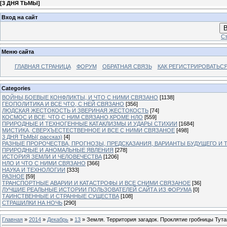
[
3 ДНЯ ТЬМЫ
]
Вход на сайт
В
Ст
Меню сайта
ГЛАВНАЯ СТРАНИЦА
ФОРУМ
ОБРАТНАЯ СВЯЗЬ
КАК РЕГИСТРИРОВАТЬСЯ.
Categories
ВОЙНЫ,БОЕВЫЕ КОНФЛИКТЫ, И ЧТО С НИМИ СВЯЗАНО
[1138]
ГЕОПОЛИТИКА И ВСЕ ЧТО, С НЕЙ СВЯЗАНО
[356]
ЛЮДСКАЯ ЖЕСТОКОСТЬ И ЗВЕРИНАЯ ЖЕСТОКОСТЬ
[74]
КОСМОС И ВСЕ, ЧТО С НИМ СВЯЗАНО,КРОМЕ НЛО
[559]
ПРИРОДНЫЕ И ТЕХНОГЕННЫЕ КАТАКЛИЗМЫ И УДАРЫ СТИХИИ
[1684]
МИСТИКА, СВЕРХЪЕСТЕСТВЕННОЕ И ВСЕ С НИМИ СВЯЗАНОЕ
[498]
3 ДНЯ ТЬМЫ( рассказ)
[4]
РАЗНЫЕ ПРОРОЧЕСТВА, ПРОГНОЗЫ, ПРЕДСКАЗАНИЯ, ВАРИАНТЫ БУДУЩЕГО И Т
ПРИРОДНЫЕ И АНОМАЛЬНЫЕ ЯВЛЕНИЯ
[278]
ИСТОРИЯ ЗЕМЛИ И ЧЕЛОВЕЧЕСТВА
[1206]
НЛО И ЧТО С НИМИ СВЯЗАНО
[366]
НАУКА И ТЕХНОЛОГИИ
[333]
РАЗНОЕ
[59]
ТРАНСПОРТНЫЕ АВАРИИ И КАТАСТРОФЫ И ВСЕ СНИМИ СВЯЗАНОЕ
[36]
ЛУЧШИЕ РЕАЛЬНЫЕ ИСТОРИИ ПОЛЬЗОВАТЕЛЕЙ САЙТА ИЗ ФОРУМА
[0]
ТАИНСТВЕННЫЕ И СТРАННЫЕ СУЩЕСТВА
[108]
СТРАШИЛКИ НА НОЧЬ
[290]
Главная
»
2014
»
Декабрь
»
13
» Земля. Территория загадок. Проклятие гробницы Тутан