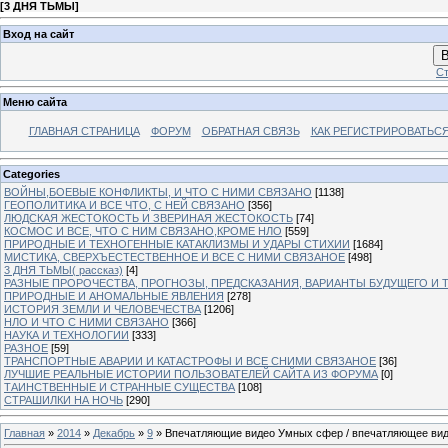
[
3 ДНЯ ТЬМЫ
]
Вход на сайт
В
Ст
Меню сайта
ГЛАВНАЯ СТРАНИЦА
ФОРУМ
ОБРАТНАЯ СВЯЗЬ
КАК РЕГИСТРИРОВАТЬСЯ.
Categories
ВОЙНЫ,БОЕВЫЕ КОНФЛИКТЫ, И ЧТО С НИМИ СВЯЗАНО
[1138]
ГЕОПОЛИТИКА И ВСЕ ЧТО, С НЕЙ СВЯЗАНО
[356]
ЛЮДСКАЯ ЖЕСТОКОСТЬ И ЗВЕРИНАЯ ЖЕСТОКОСТЬ
[74]
КОСМОС И ВСЕ, ЧТО С НИМ СВЯЗАНО,КРОМЕ НЛО
[559]
ПРИРОДНЫЕ И ТЕХНОГЕННЫЕ КАТАКЛИЗМЫ И УДАРЫ СТИХИИ
[1684]
МИСТИКА, СВЕРХЪЕСТЕСТВЕННОЕ И ВСЕ С НИМИ СВЯЗАНОЕ
[498]
3 ДНЯ ТЬМЫ( рассказ)
[4]
РАЗНЫЕ ПРОРОЧЕСТВА, ПРОГНОЗЫ, ПРЕДСКАЗАНИЯ, ВАРИАНТЫ БУДУЩЕГО И Т
ПРИРОДНЫЕ И АНОМАЛЬНЫЕ ЯВЛЕНИЯ
[278]
ИСТОРИЯ ЗЕМЛИ И ЧЕЛОВЕЧЕСТВА
[1206]
НЛО И ЧТО С НИМИ СВЯЗАНО
[366]
НАУКА И ТЕХНОЛОГИИ
[333]
РАЗНОЕ
[59]
ТРАНСПОРТНЫЕ АВАРИИ И КАТАСТРОФЫ И ВСЕ СНИМИ СВЯЗАНОЕ
[36]
ЛУЧШИЕ РЕАЛЬНЫЕ ИСТОРИИ ПОЛЬЗОВАТЕЛЕЙ САЙТА ИЗ ФОРУМА
[0]
ТАИНСТВЕННЫЕ И СТРАННЫЕ СУЩЕСТВА
[108]
СТРАШИЛКИ НА НОЧЬ
[290]
Главная
»
2014
»
Декабрь
»
9
» Впечатляющие видео Умных сфер / впечатляющее вид