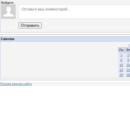
Войдите:
Отправить
Calendar
Пн
Вт
1
2
8
9
15
16
22
23
29
30
Полная версия сайта