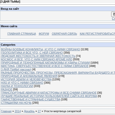
[
3 ДНЯ ТЬМЫ
]
Вход на сайт
В
Ст
Меню сайта
ГЛАВНАЯ СТРАНИЦА
ФОРУМ
ОБРАТНАЯ СВЯЗЬ
КАК РЕГИСТРИРОВАТЬСЯ.
Categories
ВОЙНЫ,БОЕВЫЕ КОНФЛИКТЫ, И ЧТО С НИМИ СВЯЗАНО
[1138]
ГЕОПОЛИТИКА И ВСЕ ЧТО, С НЕЙ СВЯЗАНО
[356]
ЛЮДСКАЯ ЖЕСТОКОСТЬ И ЗВЕРИНАЯ ЖЕСТОКОСТЬ
[74]
КОСМОС И ВСЕ, ЧТО С НИМ СВЯЗАНО,КРОМЕ НЛО
[559]
ПРИРОДНЫЕ И ТЕХНОГЕННЫЕ КАТАКЛИЗМЫ И УДАРЫ СТИХИИ
[1684]
МИСТИКА, СВЕРХЪЕСТЕСТВЕННОЕ И ВСЕ С НИМИ СВЯЗАНОЕ
[498]
3 ДНЯ ТЬМЫ( рассказ)
[4]
РАЗНЫЕ ПРОРОЧЕСТВА, ПРОГНОЗЫ, ПРЕДСКАЗАНИЯ, ВАРИАНТЫ БУДУЩЕГО И Т
ПРИРОДНЫЕ И АНОМАЛЬНЫЕ ЯВЛЕНИЯ
[278]
ИСТОРИЯ ЗЕМЛИ И ЧЕЛОВЕЧЕСТВА
[1206]
НЛО И ЧТО С НИМИ СВЯЗАНО
[366]
НАУКА И ТЕХНОЛОГИИ
[333]
РАЗНОЕ
[59]
ТРАНСПОРТНЫЕ АВАРИИ И КАТАСТРОФЫ И ВСЕ СНИМИ СВЯЗАНОЕ
[36]
ЛУЧШИЕ РЕАЛЬНЫЕ ИСТОРИИ ПОЛЬЗОВАТЕЛЕЙ САЙТА ИЗ ФОРУМА
[0]
ТАИНСТВЕННЫЕ И СТРАННЫЕ СУЩЕСТВА
[108]
СТРАШИЛКИ НА НОЧЬ
[290]
Главная
»
2014
»
Декабрь
»
27
» Угости мертвеца сигареткой