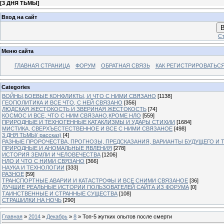
[
3 ДНЯ ТЬМЫ
]
Вход на сайт
В
Ст
Меню сайта
ГЛАВНАЯ СТРАНИЦА
ФОРУМ
ОБРАТНАЯ СВЯЗЬ
КАК РЕГИСТРИРОВАТЬСЯ.
Categories
ВОЙНЫ,БОЕВЫЕ КОНФЛИКТЫ, И ЧТО С НИМИ СВЯЗАНО
[1138]
ГЕОПОЛИТИКА И ВСЕ ЧТО, С НЕЙ СВЯЗАНО
[356]
ЛЮДСКАЯ ЖЕСТОКОСТЬ И ЗВЕРИНАЯ ЖЕСТОКОСТЬ
[74]
КОСМОС И ВСЕ, ЧТО С НИМ СВЯЗАНО,КРОМЕ НЛО
[559]
ПРИРОДНЫЕ И ТЕХНОГЕННЫЕ КАТАКЛИЗМЫ И УДАРЫ СТИХИИ
[1684]
МИСТИКА, СВЕРХЪЕСТЕСТВЕННОЕ И ВСЕ С НИМИ СВЯЗАНОЕ
[498]
3 ДНЯ ТЬМЫ( рассказ)
[4]
РАЗНЫЕ ПРОРОЧЕСТВА, ПРОГНОЗЫ, ПРЕДСКАЗАНИЯ, ВАРИАНТЫ БУДУЩЕГО И Т
ПРИРОДНЫЕ И АНОМАЛЬНЫЕ ЯВЛЕНИЯ
[278]
ИСТОРИЯ ЗЕМЛИ И ЧЕЛОВЕЧЕСТВА
[1206]
НЛО И ЧТО С НИМИ СВЯЗАНО
[366]
НАУКА И ТЕХНОЛОГИИ
[333]
РАЗНОЕ
[59]
ТРАНСПОРТНЫЕ АВАРИИ И КАТАСТРОФЫ И ВСЕ СНИМИ СВЯЗАНОЕ
[36]
ЛУЧШИЕ РЕАЛЬНЫЕ ИСТОРИИ ПОЛЬЗОВАТЕЛЕЙ САЙТА ИЗ ФОРУМА
[0]
ТАИНСТВЕННЫЕ И СТРАННЫЕ СУЩЕСТВА
[108]
СТРАШИЛКИ НА НОЧЬ
[290]
Главная
»
2014
»
Декабрь
»
8
» Топ-5 жутких опытов после смерти