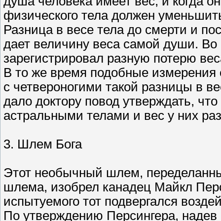
душа человека имеет вес, и когда он
физического тела должен уменьшит
Разница в весе тела до смерти и по
дает величину веса самой души. Во
зарегистрировал разную потерю веса
В то же время подобные измерения 
с четвероногими такой разницы в ве
дало доктору повод утверждать, чт
астральными телами и вес у них ра
3. Шлем Бога
Этот необычный шлем, переделанны
шлема, изобрел канадец Майкл Перс
испытуемого тот подвергался возде
По утверждению Персингера, надев