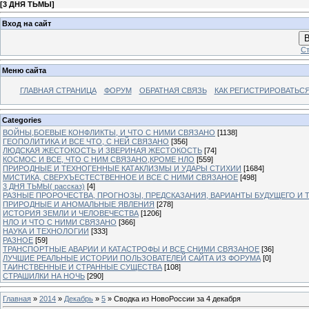
[
3 ДНЯ ТЬМЫ
]
Вход на сайт
В
Ст
Меню сайта
ГЛАВНАЯ СТРАНИЦА
ФОРУМ
ОБРАТНАЯ СВЯЗЬ
КАК РЕГИСТРИРОВАТЬСЯ.
Categories
ВОЙНЫ,БОЕВЫЕ КОНФЛИКТЫ, И ЧТО С НИМИ СВЯЗАНО
[1138]
ГЕОПОЛИТИКА И ВСЕ ЧТО, С НЕЙ СВЯЗАНО
[356]
ЛЮДСКАЯ ЖЕСТОКОСТЬ И ЗВЕРИНАЯ ЖЕСТОКОСТЬ
[74]
КОСМОС И ВСЕ, ЧТО С НИМ СВЯЗАНО,КРОМЕ НЛО
[559]
ПРИРОДНЫЕ И ТЕХНОГЕННЫЕ КАТАКЛИЗМЫ И УДАРЫ СТИХИИ
[1684]
МИСТИКА, СВЕРХЪЕСТЕСТВЕННОЕ И ВСЕ С НИМИ СВЯЗАНОЕ
[498]
3 ДНЯ ТЬМЫ( рассказ)
[4]
РАЗНЫЕ ПРОРОЧЕСТВА, ПРОГНОЗЫ, ПРЕДСКАЗАНИЯ, ВАРИАНТЫ БУДУЩЕГО И Т
ПРИРОДНЫЕ И АНОМАЛЬНЫЕ ЯВЛЕНИЯ
[278]
ИСТОРИЯ ЗЕМЛИ И ЧЕЛОВЕЧЕСТВА
[1206]
НЛО И ЧТО С НИМИ СВЯЗАНО
[366]
НАУКА И ТЕХНОЛОГИИ
[333]
РАЗНОЕ
[59]
ТРАНСПОРТНЫЕ АВАРИИ И КАТАСТРОФЫ И ВСЕ СНИМИ СВЯЗАНОЕ
[36]
ЛУЧШИЕ РЕАЛЬНЫЕ ИСТОРИИ ПОЛЬЗОВАТЕЛЕЙ САЙТА ИЗ ФОРУМА
[0]
ТАИНСТВЕННЫЕ И СТРАННЫЕ СУЩЕСТВА
[108]
СТРАШИЛКИ НА НОЧЬ
[290]
Главная
»
2014
»
Декабрь
»
5
» Сводка из НовоРоссии за 4 декабря