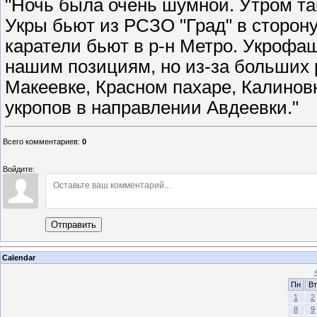
"Ночь была очень шумной. Утром так
Укры бьют из РСЗО "Град" в сторон
каратели бьют в р-н Метро. Укрофа
нашим позициям, но из-за больших 
Макеевке, Красном пахаре, Калинов
укропов в направлении Авдеевки."
Всего комментариев
:
0
Войдите:
Отправить
Calendar
Пн
Вт
1
2
8
9