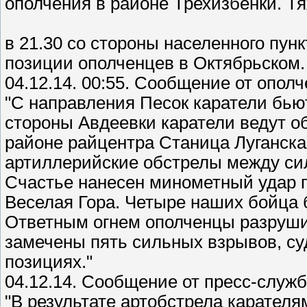
ополчения в районе Трехизбенки. Т
в 21.30 со стороны населенного пун
позиции ополченцев в Октябрьском. 
04.12.14. 00:55. Сообщение от опол
"С направления Песок каратели бьют
стороны Авдеевки каратели ведут о
районе райцентра Станица Луганска
артиллерийские обстрелы между си
Счастье нанесен минометный удар 
Веселая Гора. Четыре наших бойца
Ответным огнем ополченцы разруши
замечены пять сильных взрывов, су
позициях."
04.12.14. Сообщение от пресс-служ
"В результате артобстрела карателя