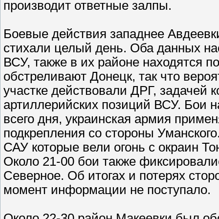
производит ответные залпы.
Боевые действия западнее Авдеевки
стихали целый день. Оба данных на
ВСУ, также в их районе находятся 
обстреливают Донецк, так что вероя
участке действовали ДРГ, задачей 
артиллерийских позиций ВСУ. Бои н
всего дня, украинская армия приме
подкрепления со стороны Уманского
САУ которые вели огонь с окраин Т
Около 21-00 бои также фиксировались
Северное. Об итогах и потерях стор
момент информации не поступало.
Около 22-30 район Макеевки был о