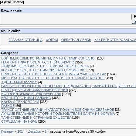
[
3 ДНЯ ТЬМЫ
]
Вход на сайт
В
Ст
Меню сайта
ГЛАВНАЯ СТРАНИЦА
ФОРУМ
ОБРАТНАЯ СВЯЗЬ
КАК РЕГИСТРИРОВАТЬСЯ.
Categories
ВОЙНЫ,БОЕВЫЕ КОНФЛИКТЫ, И ЧТО С НИМИ СВЯЗАНО
[1138]
ГЕОПОЛИТИКА И ВСЕ ЧТО, С НЕЙ СВЯЗАНО
[356]
ЛЮДСКАЯ ЖЕСТОКОСТЬ И ЗВЕРИНАЯ ЖЕСТОКОСТЬ
[74]
КОСМОС И ВСЕ, ЧТО С НИМ СВЯЗАНО,КРОМЕ НЛО
[559]
ПРИРОДНЫЕ И ТЕХНОГЕННЫЕ КАТАКЛИЗМЫ И УДАРЫ СТИХИИ
[1684]
МИСТИКА, СВЕРХЪЕСТЕСТВЕННОЕ И ВСЕ С НИМИ СВЯЗАНОЕ
[498]
3 ДНЯ ТЬМЫ( рассказ)
[4]
РАЗНЫЕ ПРОРОЧЕСТВА, ПРОГНОЗЫ, ПРЕДСКАЗАНИЯ, ВАРИАНТЫ БУДУЩЕГО И Т
ПРИРОДНЫЕ И АНОМАЛЬНЫЕ ЯВЛЕНИЯ
[278]
ИСТОРИЯ ЗЕМЛИ И ЧЕЛОВЕЧЕСТВА
[1206]
НЛО И ЧТО С НИМИ СВЯЗАНО
[366]
НАУКА И ТЕХНОЛОГИИ
[333]
РАЗНОЕ
[59]
ТРАНСПОРТНЫЕ АВАРИИ И КАТАСТРОФЫ И ВСЕ СНИМИ СВЯЗАНОЕ
[36]
ЛУЧШИЕ РЕАЛЬНЫЕ ИСТОРИИ ПОЛЬЗОВАТЕЛЕЙ САЙТА ИЗ ФОРУМА
[0]
ТАИНСТВЕННЫЕ И СТРАННЫЕ СУЩЕСТВА
[108]
СТРАШИЛКИ НА НОЧЬ
[290]
Главная
»
2014
»
Декабрь
»
1
» сводка из НовоРоссии за 30 ноября