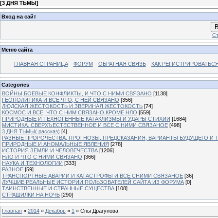
[
3 ДНЯ ТЬМЫ
]
Вход на сайт
В
Ст
Меню сайта
ГЛАВНАЯ СТРАНИЦА
ФОРУМ
ОБРАТНАЯ СВЯЗЬ
КАК РЕГИСТРИРОВАТЬСЯ.
Categories
ВОЙНЫ,БОЕВЫЕ КОНФЛИКТЫ, И ЧТО С НИМИ СВЯЗАНО
[1138]
ГЕОПОЛИТИКА И ВСЕ ЧТО, С НЕЙ СВЯЗАНО
[356]
ЛЮДСКАЯ ЖЕСТОКОСТЬ И ЗВЕРИНАЯ ЖЕСТОКОСТЬ
[74]
КОСМОС И ВСЕ, ЧТО С НИМ СВЯЗАНО,КРОМЕ НЛО
[559]
ПРИРОДНЫЕ И ТЕХНОГЕННЫЕ КАТАКЛИЗМЫ И УДАРЫ СТИХИИ
[1684]
МИСТИКА, СВЕРХЪЕСТЕСТВЕННОЕ И ВСЕ С НИМИ СВЯЗАНОЕ
[498]
3 ДНЯ ТЬМЫ( рассказ)
[4]
РАЗНЫЕ ПРОРОЧЕСТВА, ПРОГНОЗЫ, ПРЕДСКАЗАНИЯ, ВАРИАНТЫ БУДУЩЕГО И Т
ПРИРОДНЫЕ И АНОМАЛЬНЫЕ ЯВЛЕНИЯ
[278]
ИСТОРИЯ ЗЕМЛИ И ЧЕЛОВЕЧЕСТВА
[1206]
НЛО И ЧТО С НИМИ СВЯЗАНО
[366]
НАУКА И ТЕХНОЛОГИИ
[333]
РАЗНОЕ
[59]
ТРАНСПОРТНЫЕ АВАРИИ И КАТАСТРОФЫ И ВСЕ СНИМИ СВЯЗАНОЕ
[36]
ЛУЧШИЕ РЕАЛЬНЫЕ ИСТОРИИ ПОЛЬЗОВАТЕЛЕЙ САЙТА ИЗ ФОРУМА
[0]
ТАИНСТВЕННЫЕ И СТРАННЫЕ СУЩЕСТВА
[108]
СТРАШИЛКИ НА НОЧЬ
[290]
Главная
»
2014
»
Декабрь
»
1
» Сны Драгунова