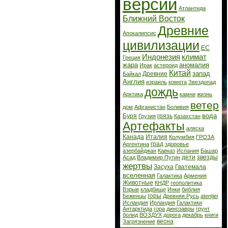
версии
Атлантида
Ближний Восток
Древние
Апокалипсис
цивилизации
ЕС
Индонезия
климат
Греция
жара
аномалия
Ирак
астероид
Китай
запад
Древние
Байкал
Англия
израиль
комета
Звездопад
дождь
Арктика
камни
жизнь
ветер
дом
Афганистан
Боливия
вода
Буря
грязь
Грузия
Казахстан
Артефакты
аляска
Канада
Италия
Колумбия
ГРОЗА
град
Аргентина
здоровье
азербайджан
Кавказ
Испания
Башар
дети
звезды
Асад
Владимир Путин
жертвы
Засуха
Гватемала
вселенная
Галактика
Армения
Животные
КНДР
геополитика
Взрыв
кладбище
Инки
библия
горы
Беженцы
Древняя Русь
atenției
Исландия
Ирландия
Галактики
Антарктида
гора
динозавры
грунт
болид
ВОЗДУХ
дорога
декабрь
книги
весна
Загрязнение