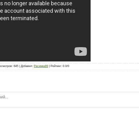
осмотров
:
645
|
Добавил
:
Расимка89
|
Рейтинг
:
0.0
/
0