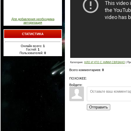
Для добавления необходима
авторизация
СТАТИСТИКА
Онлайн всего:
1
Гостей:
1
Пользователей:
0
Категория
:
НЛО И ЧТО С НИМИ СВЯЗАНО
|
Пр
Всего комментариев
:
0
ПОХОЖЕЕ:
Войдите:
Отправить