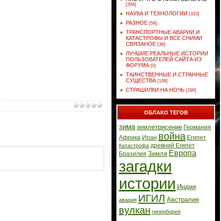
[366]
НАУКА И ТЕХНОЛОГИИ
[333]
РАЗНОЕ
[59]
ТРАНСПОРТНЫЕ АВАРИИ И
КАТАСТРОФЫ И ВСЕ СНИМИ
СВЯЗАНОЕ
[36]
ЛУЧШИЕ РЕАЛЬНЫЕ ИСТОРИИ
ПОЛЬЗОВАТЕЛЕЙ САЙТА ИЗ
ФОРУМА
[0]
ТАИНСТВЕННЫЕ И СТРАННЫЕ
СУЩЕСТВА
[108]
СТРАШИЛКИ НА НОЧЬ
[290]
ОБЛАКО ТЕГОВ
зима
землетрясение
Германия
война
Африка
Иран
Египет
древний Египет
Катастрофа
Европа
Земля
Бразилия
загадки
истории
Индия
ИГИЛ
Австралия
авария
вулкан
гиперборея