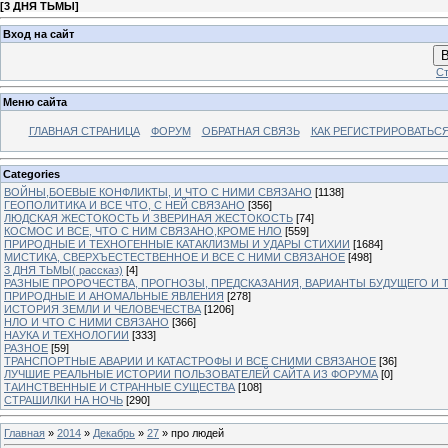
[
3 ДНЯ ТЬМЫ
]
Вход на сайт
В
Ст
Меню сайта
ГЛАВНАЯ СТРАНИЦА
ФОРУМ
ОБРАТНАЯ СВЯЗЬ
КАК РЕГИСТРИРОВАТЬСЯ.
Categories
ВОЙНЫ,БОЕВЫЕ КОНФЛИКТЫ, И ЧТО С НИМИ СВЯЗАНО
[1138]
ГЕОПОЛИТИКА И ВСЕ ЧТО, С НЕЙ СВЯЗАНО
[356]
ЛЮДСКАЯ ЖЕСТОКОСТЬ И ЗВЕРИНАЯ ЖЕСТОКОСТЬ
[74]
КОСМОС И ВСЕ, ЧТО С НИМ СВЯЗАНО,КРОМЕ НЛО
[559]
ПРИРОДНЫЕ И ТЕХНОГЕННЫЕ КАТАКЛИЗМЫ И УДАРЫ СТИХИИ
[1684]
МИСТИКА, СВЕРХЪЕСТЕСТВЕННОЕ И ВСЕ С НИМИ СВЯЗАНОЕ
[498]
3 ДНЯ ТЬМЫ( рассказ)
[4]
РАЗНЫЕ ПРОРОЧЕСТВА, ПРОГНОЗЫ, ПРЕДСКАЗАНИЯ, ВАРИАНТЫ БУДУЩЕГО И Т
ПРИРОДНЫЕ И АНОМАЛЬНЫЕ ЯВЛЕНИЯ
[278]
ИСТОРИЯ ЗЕМЛИ И ЧЕЛОВЕЧЕСТВА
[1206]
НЛО И ЧТО С НИМИ СВЯЗАНО
[366]
НАУКА И ТЕХНОЛОГИИ
[333]
РАЗНОЕ
[59]
ТРАНСПОРТНЫЕ АВАРИИ И КАТАСТРОФЫ И ВСЕ СНИМИ СВЯЗАНОЕ
[36]
ЛУЧШИЕ РЕАЛЬНЫЕ ИСТОРИИ ПОЛЬЗОВАТЕЛЕЙ САЙТА ИЗ ФОРУМА
[0]
ТАИНСТВЕННЫЕ И СТРАННЫЕ СУЩЕСТВА
[108]
СТРАШИЛКИ НА НОЧЬ
[290]
Главная
»
2014
»
Декабрь
»
27
» про людей