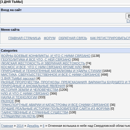
[
3 ДНЯ ТЬМЫ
]
Вход на сайт
В
Ст
Меню сайта
ГЛАВНАЯ СТРАНИЦА
ФОРУМ
ОБРАТНАЯ СВЯЗЬ
КАК РЕГИСТРИРОВАТЬСЯ.
Categories
ВОЙНЫ,БОЕВЫЕ КОНФЛИКТЫ, И ЧТО С НИМИ СВЯЗАНО
[1138]
ГЕОПОЛИТИКА И ВСЕ ЧТО, С НЕЙ СВЯЗАНО
[356]
ЛЮДСКАЯ ЖЕСТОКОСТЬ И ЗВЕРИНАЯ ЖЕСТОКОСТЬ
[74]
КОСМОС И ВСЕ, ЧТО С НИМ СВЯЗАНО,КРОМЕ НЛО
[559]
ПРИРОДНЫЕ И ТЕХНОГЕННЫЕ КАТАКЛИЗМЫ И УДАРЫ СТИХИИ
[1684]
МИСТИКА, СВЕРХЪЕСТЕСТВЕННОЕ И ВСЕ С НИМИ СВЯЗАНОЕ
[498]
3 ДНЯ ТЬМЫ( рассказ)
[4]
РАЗНЫЕ ПРОРОЧЕСТВА, ПРОГНОЗЫ, ПРЕДСКАЗАНИЯ, ВАРИАНТЫ БУДУЩЕГО И Т
ПРИРОДНЫЕ И АНОМАЛЬНЫЕ ЯВЛЕНИЯ
[278]
ИСТОРИЯ ЗЕМЛИ И ЧЕЛОВЕЧЕСТВА
[1206]
НЛО И ЧТО С НИМИ СВЯЗАНО
[366]
НАУКА И ТЕХНОЛОГИИ
[333]
РАЗНОЕ
[59]
ТРАНСПОРТНЫЕ АВАРИИ И КАТАСТРОФЫ И ВСЕ СНИМИ СВЯЗАНОЕ
[36]
ЛУЧШИЕ РЕАЛЬНЫЕ ИСТОРИИ ПОЛЬЗОВАТЕЛЕЙ САЙТА ИЗ ФОРУМА
[0]
ТАИНСТВЕННЫЕ И СТРАННЫЕ СУЩЕСТВА
[108]
СТРАШИЛКИ НА НОЧЬ
[290]
Главная
»
2014
»
Декабрь
»
6
» Огненная вспышка в небе над Свердловской областью