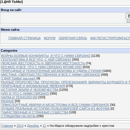
[
3 ДНЯ ТЬМЫ
]
Вход на сайт
В
Ст
Меню сайта
ГЛАВНАЯ СТРАНИЦА
ФОРУМ
ОБРАТНАЯ СВЯЗЬ
КАК РЕГИСТРИРОВАТЬСЯ.
Categories
ВОЙНЫ,БОЕВЫЕ КОНФЛИКТЫ, И ЧТО С НИМИ СВЯЗАНО
[1138]
ГЕОПОЛИТИКА И ВСЕ ЧТО, С НЕЙ СВЯЗАНО
[356]
ЛЮДСКАЯ ЖЕСТОКОСТЬ И ЗВЕРИНАЯ ЖЕСТОКОСТЬ
[74]
КОСМОС И ВСЕ, ЧТО С НИМ СВЯЗАНО,КРОМЕ НЛО
[559]
ПРИРОДНЫЕ И ТЕХНОГЕННЫЕ КАТАКЛИЗМЫ И УДАРЫ СТИХИИ
[1684]
МИСТИКА, СВЕРХЪЕСТЕСТВЕННОЕ И ВСЕ С НИМИ СВЯЗАНОЕ
[498]
3 ДНЯ ТЬМЫ( рассказ)
[4]
РАЗНЫЕ ПРОРОЧЕСТВА, ПРОГНОЗЫ, ПРЕДСКАЗАНИЯ, ВАРИАНТЫ БУДУЩЕГО И Т
ПРИРОДНЫЕ И АНОМАЛЬНЫЕ ЯВЛЕНИЯ
[278]
ИСТОРИЯ ЗЕМЛИ И ЧЕЛОВЕЧЕСТВА
[1206]
НЛО И ЧТО С НИМИ СВЯЗАНО
[366]
НАУКА И ТЕХНОЛОГИИ
[333]
РАЗНОЕ
[59]
ТРАНСПОРТНЫЕ АВАРИИ И КАТАСТРОФЫ И ВСЕ СНИМИ СВЯЗАНОЕ
[36]
ЛУЧШИЕ РЕАЛЬНЫЕ ИСТОРИИ ПОЛЬЗОВАТЕЛЕЙ САЙТА ИЗ ФОРУМА
[0]
ТАИНСТВЕННЫЕ И СТРАННЫЕ СУЩЕСТВА
[108]
СТРАШИЛКИ НА НОЧЬ
[290]
Главная
»
2014
»
Декабрь
»
21
» На Марсе обнаружили надгробие с крестом