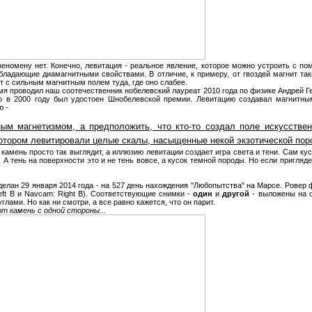
номену нет. Конечно, левитация - реальное явление, которое можно устроить с по
бладающие диамагнитными свойствами. В отличие, к примеру, от гвоздей магнит таки
ст с сильным магнитным полем туда, где оно слабее.
мя проводил наш соотечественник нобелевский лауреат 2010 года по физике Андрей Г
то в 2000 году был удостоен Шнобелевской премии. Левитацию создавал магнитны
ю -
м магнетизмом, а предположить, что кто-то создал поле искусственн
котором левитировали целые скалы, насыщенные некой экзотической пор
 камень просто так выглядит, а иллюзию левитации создает игра света и тени. Сам ку
. А тень на поверхности это и не тень вовсе, а кусок темной породы. Но если пригляде
лан 29 января 2014 года - на 527 день нахождения "Любопытства" на Марсе. Ровер
eft B и Navcam: Right B). Соответствующие снимки -
один
и
другой
- выложены на 
лами. Но как ни смотри, а все равно кажется, что он парит.
 камень с одной стороны...