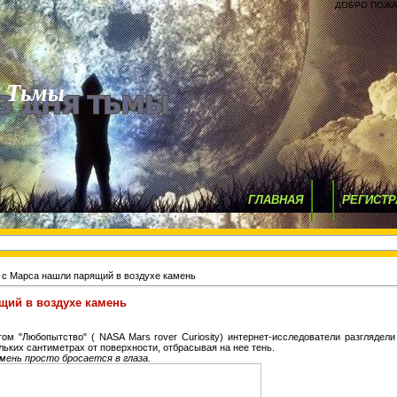
ДОБРО ПОЖА
я Тьмы
ГЛАВНАЯ
РЕГИСТР
 с Марса нашли парящий в воздухе камень
щий в воздухе камень
ом "Любопытство" ( NASA Mars rover Curiosity) интернет-исследователи разглядел
ольких сантиметрах от поверхности, отбрасывая на нее тень.
ень просто бросается в глаза.