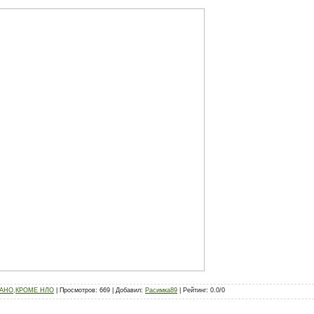
ЗАНО,КРОМЕ НЛО
|
Просмотров
:
669
|
Добавил
:
Расимка89
|
Рейтинг
:
0.0
/
0