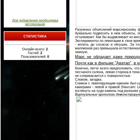
Для добавления необходима
авторизация
Разумных объяснений марсианскому фе
буквально подвесить в нем объекты, о
СТАТИСТИКА
отталкивает. Как бы выдавливает из ме
Эксперименты по левитации в свое вре
- вплоть до сосисок и лягушек. За ч
миллионов раз превышала естественну
Онлайн всего:
2
земную.
Гостей:
2
Марс не обладает даже природны
Пользователей:
0
Почти как в фильме "Аватар", в 
Конечно, легче всего предположить, что
песчаного склона, левая сторона в тени
не соприкасается с поверхностью.
Словом, загадка.
Снимок с левитирующим камнем был сде
камерами - левой и правой (Navcam: L
взглянуть на чудо-камень под разными уг
Виртуальные археологи демонстрируют