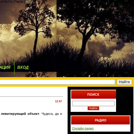
ЛОВАТЬ!
Гость
|
RSS
АЦИЯ
ВХОД
ПОИСК
12:07
и
левитирующий объект
. Чудеса, да и
РАДИО
Онлайн радио