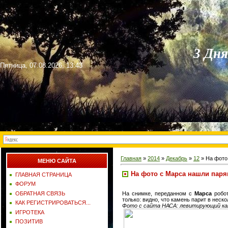
3 Дн
Пятница, 07.08.2026, 13:43
Главная
»
2014
»
Декабрь
»
12
» На фото
МЕНЮ САЙТА
На фото с Марса нашли паря
ГЛАВНАЯ СТРАНИЦА
ФОРУМ
На снимке, переданном с
Марса
робот
ОБРАТНАЯ СВЯЗЬ
только: видно, что камень парит в неск
КАК РЕГИСТРИРОВАТЬСЯ...
Фото с сайта НАСА: левитирующий кам
ИГРОТЕКА
ПОЗИТИВ