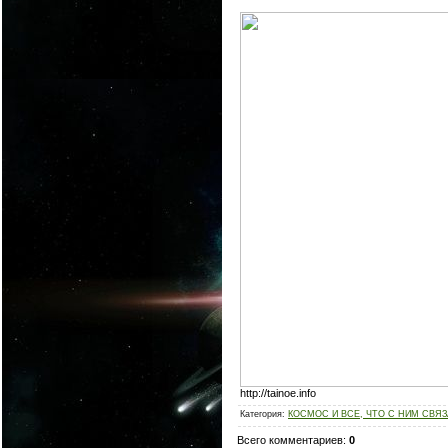
http://tainoe.info
Категория
:
КОСМОС И ВСЕ, ЧТО С НИМ СВЯ
Всего комментариев
:
0