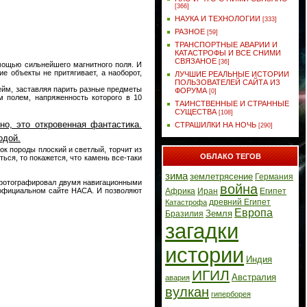
[366]
НАУКА И ТЕХНОЛОГИИ
[333]
РАЗНОЕ
[59]
ТРАНСПОРТНЫЕ АВАРИИ И
КАТАСТРОФЫ И ВСЕ СНИМИ
СВЯЗАНОЕ
[36]
мощью сильнейшего магнитного поля. И
е объекты не притягивает, а наоборот,
ЛУЧШИЕ РЕАЛЬНЫЕ ИСТОРИИ
ПОЛЬЗОВАТЕЛЕЙ САЙТА ИЗ
ейм, заставляя парить разные предметы
ФОРУМА
[0]
м полем, напряженность которого в 10
ТАИНСТВЕННЫЕ И СТРАННЫЕ
СУЩЕСТВА
[108]
о, это откровенная фантастика.
СТРАШИЛКИ НА НОЧЬ
[290]
одой.
сок породы плоский и светлый, торчит из
ОБЛАКО ТЕГОВ
ться, то покажется, что камень все-таки
зима
землетрясение
Германия
 фотографировал двумя навигационными
война
официальном сайте НАСА. И позволяют
Африка
Иран
Египет
древний Египет
Катастрофа
Европа
Земля
Бразилия
загадки
истории
Индия
ИГИЛ
Австралия
авария
вулкан
гиперборея