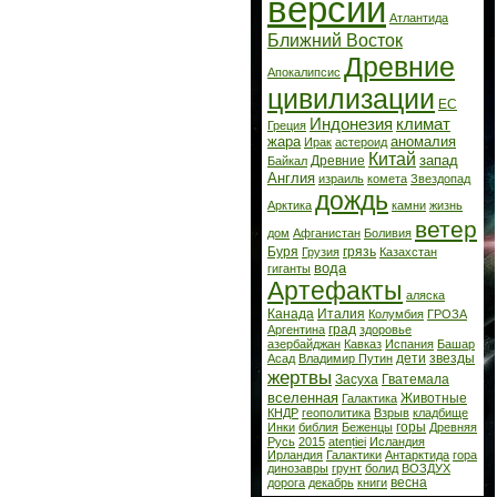
версии
Атлантида
Ближний Восток
Древние
Апокалипсис
цивилизации
ЕС
Индонезия
климат
Греция
жара
аномалия
Ирак
астероид
Китай
запад
Древние
Байкал
Англия
израиль
комета
Звездопад
дождь
Арктика
камни
жизнь
ветер
дом
Афганистан
Боливия
Буря
грязь
Грузия
Казахстан
вода
гиганты
Артефакты
аляска
Канада
Италия
Колумбия
ГРОЗА
град
Аргентина
здоровье
азербайджан
Кавказ
Испания
Башар
дети
звезды
Асад
Владимир Путин
жертвы
Засуха
Гватемала
вселенная
Животные
Галактика
КНДР
геополитика
Взрыв
кладбище
горы
Инки
библия
Беженцы
Древняя
Русь
2015
atenției
Исландия
Ирландия
Галактики
Антарктида
гора
динозавры
грунт
болид
ВОЗДУХ
весна
дорога
декабрь
книги