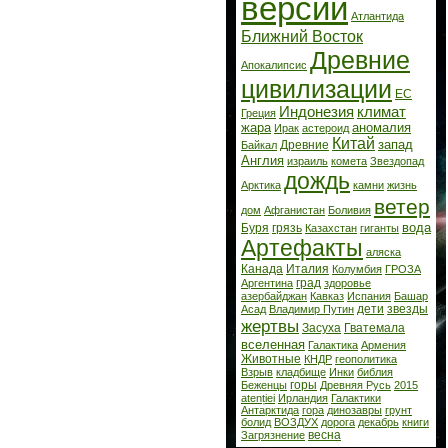
версии
Атлантида
Ближний Восток
Древние
Апокалипсис
цивилизации
ЕС
Индонезия
климат
Греция
жара
аномалия
Ирак
астероид
Китай
запад
Древние
Байкал
Англия
израиль
комета
Звездопад
дождь
Арктика
камни
жизнь
ветер
дом
Афганистан
Боливия
вода
Буря
грязь
Казахстан
гиганты
Артефакты
аляска
Канада
Италия
Колумбия
ГРОЗА
град
Аргентина
здоровье
азербайджан
Кавказ
Испания
Башар
дети
звезды
Асад
Владимир Путин
жертвы
Засуха
Гватемала
вселенная
Галактика
Армения
Животные
КНДР
геополитика
Взрыв
кладбище
Инки
библия
горы
Беженцы
Древняя Русь
2015
atenției
Ирландия
Галактики
Антарктида
гора
динозавры
грунт
болид
ВОЗДУХ
дорога
декабрь
книги
весна
Загрязнение