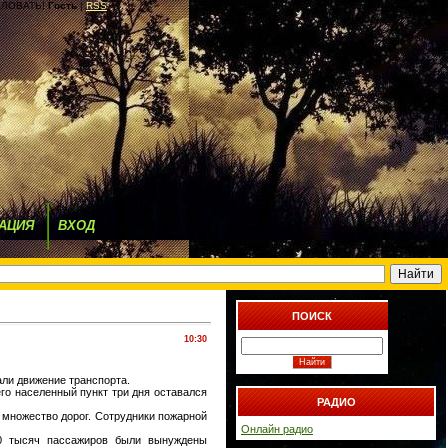
ЛОВАТЬ!
Гость
|
RSS
АЦИЯ
ВХОД
ПОИСК
10:30
али движение транспорта.
его населенный пункт три дня оставался
РАДИО
 множество дорог. Сотрудники пожарной
Онлайн радио
00 тысяч пассажиров были вынуждены