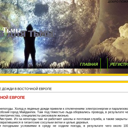
ДОБРО ПОЖА
я Тьмы
ГЛАВНАЯ
РЕГИСТР
Е ДОЖДИ В ВОСТОЧНОЙ ЕВРОПЕ
ЧНОЙ ЕВРОПЕ
непогоды. Холод и ледяные дожди привели к отключениям электроэнергии и парализов
рбский город Майданпек. Там под тяжестью льда оборвались провода, в результате ч
электричества, специалисты рисковали жизнью.
встрию. Из-за непогоды там не работают школы и почтовая служба, а также закрыты
вратившиеся в гигантские сосульки ветки и целые деревья.
и погодными условиями в среду не ходили поезда, в результате чего около 1