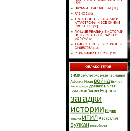
[366]
НАУКА И ТЕХНОЛОГИИ
[333]
РАЗНОЕ
[59]
ТРАНСПОРТНЫЕ АВАРИИ И
КАТАСТРОФЫ И ВСЕ СНИМИ
СВЯЗАНОЕ
[36]
ЛУЧШИЕ РЕАЛЬНЫЕ ИСТОРИИ
ПОЛЬЗОВАТЕЛЕЙ САЙТА ИЗ
ФОРУМА
[0]
ТАИНСТВЕННЫЕ И СТРАННЫЕ
СУЩЕСТВА
[108]
СТРАШИЛКИ НА НОЧЬ
[290]
ОБЛАКО ТЕГОВ
зима
землетрясение
Германия
война
Африка
Иран
Египет
древний Египет
Катастрофа
Европа
Земля
Бразилия
загадки
истории
Индия
ИГИЛ
Австралия
авария
вулкан
гиперборея