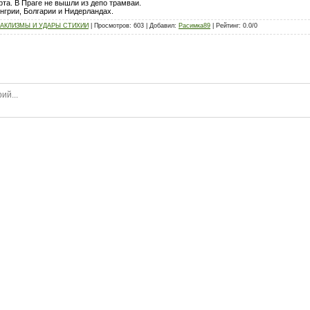
та. В Праге не вышли из депо трамваи.
нгрии, Болгарии и Нидерландах.
АКЛИЗМЫ И УДАРЫ СТИХИИ
|
Просмотров
:
603
|
Добавил
:
Расимка89
|
Рейтинг
:
0.0
/
0