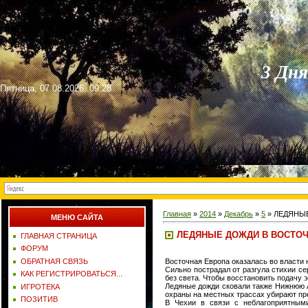
3 Дн
Пятница, 07.08.2026, 09:28
Главная
»
2014
»
Декабрь
»
5
» ЛЕДЯНЫ
МЕНЮ САЙТА
ЛЕДЯНЫЕ ДОЖДИ В ВОСТО
ГЛАВНАЯ СТРАНИЦА
ФОРУМ
Восточная Европа оказалась во власти 
ОБРАТНАЯ СВЯЗЬ
Сильно пострадал от разгула стихии се
КАК РЕГИСТРИРОВАТЬСЯ...
без света. Чтобы восстановить подачу 
Ледяные дожди сковали также Нижнюю А
ИГРОТЕКА
охраны на местных трассах убирают пре
ПОЗИТИВ
В Чехии в связи с неблагоприятным