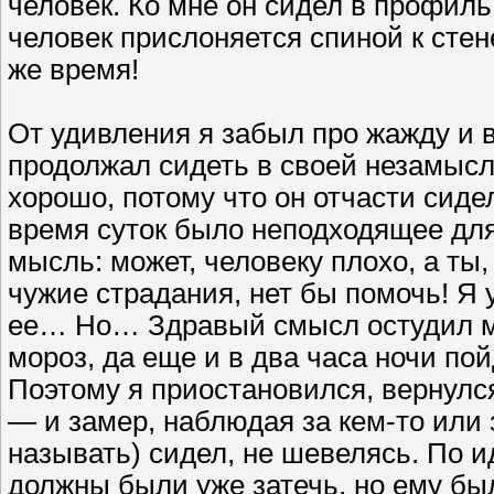
человек. Ко мне он сидел в профиль
человек прислоняется спиной к стене,
же время!
От удивления я забыл про жажду и в
продолжал сидеть в своей незамысло
хорошо, потому что он отчасти сидел
время суток было неподходящее для
мысль: может, человеку плохо, а ты
чужие страдания, нет бы помочь! Я 
ее… Но… Здравый смысл остудил мо
мороз, да еще и в два часа ночи пой
Поэтому я приостановился, вернулс
— и замер, наблюдая за кем-то или з
называть) сидел, не шевелясь. По ид
должны были уже затечь, но ему был