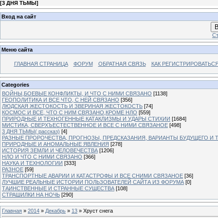
[
3 ДНЯ ТЬМЫ
]
Вход на сайт
В
Ст
Меню сайта
ГЛАВНАЯ СТРАНИЦА
ФОРУМ
ОБРАТНАЯ СВЯЗЬ
КАК РЕГИСТРИРОВАТЬСЯ.
Categories
ВОЙНЫ,БОЕВЫЕ КОНФЛИКТЫ, И ЧТО С НИМИ СВЯЗАНО
[1138]
ГЕОПОЛИТИКА И ВСЕ ЧТО, С НЕЙ СВЯЗАНО
[356]
ЛЮДСКАЯ ЖЕСТОКОСТЬ И ЗВЕРИНАЯ ЖЕСТОКОСТЬ
[74]
КОСМОС И ВСЕ, ЧТО С НИМ СВЯЗАНО,КРОМЕ НЛО
[559]
ПРИРОДНЫЕ И ТЕХНОГЕННЫЕ КАТАКЛИЗМЫ И УДАРЫ СТИХИИ
[1684]
МИСТИКА, СВЕРХЪЕСТЕСТВЕННОЕ И ВСЕ С НИМИ СВЯЗАНОЕ
[498]
3 ДНЯ ТЬМЫ( рассказ)
[4]
РАЗНЫЕ ПРОРОЧЕСТВА, ПРОГНОЗЫ, ПРЕДСКАЗАНИЯ, ВАРИАНТЫ БУДУЩЕГО И Т
ПРИРОДНЫЕ И АНОМАЛЬНЫЕ ЯВЛЕНИЯ
[278]
ИСТОРИЯ ЗЕМЛИ И ЧЕЛОВЕЧЕСТВА
[1206]
НЛО И ЧТО С НИМИ СВЯЗАНО
[366]
НАУКА И ТЕХНОЛОГИИ
[333]
РАЗНОЕ
[59]
ТРАНСПОРТНЫЕ АВАРИИ И КАТАСТРОФЫ И ВСЕ СНИМИ СВЯЗАНОЕ
[36]
ЛУЧШИЕ РЕАЛЬНЫЕ ИСТОРИИ ПОЛЬЗОВАТЕЛЕЙ САЙТА ИЗ ФОРУМА
[0]
ТАИНСТВЕННЫЕ И СТРАННЫЕ СУЩЕСТВА
[108]
СТРАШИЛКИ НА НОЧЬ
[290]
Главная
»
2014
»
Декабрь
»
13
» Хруст снега