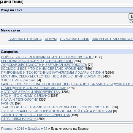
[
3 ДНЯ ТЬМЫ
]
Вход на сайт
В
Ст
Меню сайта
ГЛАВНАЯ СТРАНИЦА
ФОРУМ
ОБРАТНАЯ СВЯЗЬ
КАК РЕГИСТРИРОВАТЬСЯ.
Categories
ВОЙНЫ,БОЕВЫЕ КОНФЛИКТЫ, И ЧТО С НИМИ СВЯЗАНО
[1138]
ГЕОПОЛИТИКА И ВСЕ ЧТО, С НЕЙ СВЯЗАНО
[356]
ЛЮДСКАЯ ЖЕСТОКОСТЬ И ЗВЕРИНАЯ ЖЕСТОКОСТЬ
[74]
КОСМОС И ВСЕ, ЧТО С НИМ СВЯЗАНО,КРОМЕ НЛО
[559]
ПРИРОДНЫЕ И ТЕХНОГЕННЫЕ КАТАКЛИЗМЫ И УДАРЫ СТИХИИ
[1684]
МИСТИКА, СВЕРХЪЕСТЕСТВЕННОЕ И ВСЕ С НИМИ СВЯЗАНОЕ
[498]
3 ДНЯ ТЬМЫ( рассказ)
[4]
РАЗНЫЕ ПРОРОЧЕСТВА, ПРОГНОЗЫ, ПРЕДСКАЗАНИЯ, ВАРИАНТЫ БУДУЩЕГО И Т
ПРИРОДНЫЕ И АНОМАЛЬНЫЕ ЯВЛЕНИЯ
[278]
ИСТОРИЯ ЗЕМЛИ И ЧЕЛОВЕЧЕСТВА
[1206]
НЛО И ЧТО С НИМИ СВЯЗАНО
[366]
НАУКА И ТЕХНОЛОГИИ
[333]
РАЗНОЕ
[59]
ТРАНСПОРТНЫЕ АВАРИИ И КАТАСТРОФЫ И ВСЕ СНИМИ СВЯЗАНОЕ
[36]
ЛУЧШИЕ РЕАЛЬНЫЕ ИСТОРИИ ПОЛЬЗОВАТЕЛЕЙ САЙТА ИЗ ФОРУМА
[0]
ТАИНСТВЕННЫЕ И СТРАННЫЕ СУЩЕСТВА
[108]
СТРАШИЛКИ НА НОЧЬ
[290]
Главная
»
2014
»
Декабрь
»
29
» Есть ли жизнь на Европе