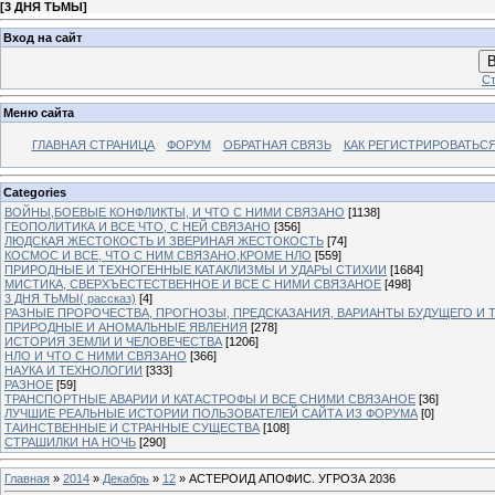
[
3 ДНЯ ТЬМЫ
]
Вход на сайт
В
Ст
Меню сайта
ГЛАВНАЯ СТРАНИЦА
ФОРУМ
ОБРАТНАЯ СВЯЗЬ
КАК РЕГИСТРИРОВАТЬСЯ.
Categories
ВОЙНЫ,БОЕВЫЕ КОНФЛИКТЫ, И ЧТО С НИМИ СВЯЗАНО
[1138]
ГЕОПОЛИТИКА И ВСЕ ЧТО, С НЕЙ СВЯЗАНО
[356]
ЛЮДСКАЯ ЖЕСТОКОСТЬ И ЗВЕРИНАЯ ЖЕСТОКОСТЬ
[74]
КОСМОС И ВСЕ, ЧТО С НИМ СВЯЗАНО,КРОМЕ НЛО
[559]
ПРИРОДНЫЕ И ТЕХНОГЕННЫЕ КАТАКЛИЗМЫ И УДАРЫ СТИХИИ
[1684]
МИСТИКА, СВЕРХЪЕСТЕСТВЕННОЕ И ВСЕ С НИМИ СВЯЗАНОЕ
[498]
3 ДНЯ ТЬМЫ( рассказ)
[4]
РАЗНЫЕ ПРОРОЧЕСТВА, ПРОГНОЗЫ, ПРЕДСКАЗАНИЯ, ВАРИАНТЫ БУДУЩЕГО И Т
ПРИРОДНЫЕ И АНОМАЛЬНЫЕ ЯВЛЕНИЯ
[278]
ИСТОРИЯ ЗЕМЛИ И ЧЕЛОВЕЧЕСТВА
[1206]
НЛО И ЧТО С НИМИ СВЯЗАНО
[366]
НАУКА И ТЕХНОЛОГИИ
[333]
РАЗНОЕ
[59]
ТРАНСПОРТНЫЕ АВАРИИ И КАТАСТРОФЫ И ВСЕ СНИМИ СВЯЗАНОЕ
[36]
ЛУЧШИЕ РЕАЛЬНЫЕ ИСТОРИИ ПОЛЬЗОВАТЕЛЕЙ САЙТА ИЗ ФОРУМА
[0]
ТАИНСТВЕННЫЕ И СТРАННЫЕ СУЩЕСТВА
[108]
СТРАШИЛКИ НА НОЧЬ
[290]
Главная
»
2014
»
Декабрь
»
12
» АСТЕРОИД АПОФИС. УГРОЗА 2036