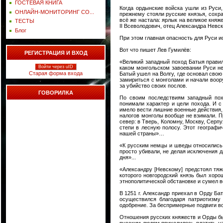
ГОСТЕВАЯ КНИГА
Когда ордынские войска ушли из Руси,
ОНЛАЙН-МОНИТОРИНГ СО...
прежнему стояли русские князья, сохр
всё же настала: ярлык на великое кня
ТЕСТЫ
II Всеволодович, отец Александра Невс
Блог
При этом главная опасность для Руси и
Вот что пишет Лев Гумилёв:
РЕГИСТРАЦИЯ И ВХОД
«Великий западный поход Батыя правил
Войти через uID
каком монгольском завоевании Руси не
Старая форма входа
Батый ушел на Волгу, где основал свою
замириться с монголами и начали воор
за убийство своих послов.
ГОВОРИЛКА
По своим последствиям западный пох
понимали характер и цели похода. И с 
имело вести лишние военные действия, 
налогов монголы вообще не взимали. Пр
север: в Тверь, Коломну, Москву, Серп
степи в лесную полосу. Этот географ
нашей страны»…
«К русским немцы и шведы относились 
просто убивали, не делая исключения д
дня»...
«Александру [Невскому] предстоял тяж
которого новгородский князь был хор
этнополитической обстановке и сумел 
В 1251 г. Александр приехал в Орду Б
осуществился благодаря патриотизму
одобрение. За беспримерные подвиги в
Отношения русских княжеств и Орды бы
русским людям приходилось платить на