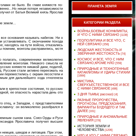
голами не было. Во главе княжеств по-
ПЛАНЕТА ЗЕМЛЯ
твенно…Но некая потеря независимости
олучил от Батыя Великий князь Ярослав
КАТЕГОРИИ РАЗДЕЛА
кие земли…
ВОЙНЫ,БОЕВЫЕ КОНФЛИКТЫ,
И ЧТО С НИМИ СВЯЗАНО
[1138]
 все основания называть набегом. Ни о
ГЕОПОЛИТИКА И ВСЕ ЧТО, С
ли устанавливать. С окончанием похода
НЕЙ СВЯЗАНО
[356]
е, находясь на пути войска, отказались
мы помним, монголы расправились, мстя
ЛЮДСКАЯ ЖЕСТОКОСТЬ И
ЗВЕРИНАЯ ЖЕСТОКОСТЬ
[74]
КОСМОС И ВСЕ, ЧТО С НИМ
 полагать, современники великолепно
СВЯЗАНО,КРОМЕ НЛО
тивление монголам. Никакого смысла не
[559]
усских княжеств никакой дани, податей,
ПРИРОДНЫЕ И ТЕХНОГЕННЫЕ
. Русские стали активно переезжать на
КАТАКЛИЗМЫ И УДАРЫ СТИХИИ
ьми переместились с окраин лесостепи и
[1684]
имым для дальнейшего хода этногенеза
МИСТИКА,
СВЕРХЪЕСТЕСТВЕННОЕ И ВСЕ
С НИМИ СВЯЗАНОЕ
ли в крепостное состояние, то русских
[498]
дной, ее опасность нарастала день ото
3 ДНЯ ТЬМЫ( рассказ)
[4]
РАЗНЫЕ ПРОРОЧЕСТВА,
о отец, и Западом, с представителями
ПРОГНОЗЫ, ПРЕДСКАЗАНИЯ,
славичу: он великолепно разобрался в
ВАРИАНТЫ БУДУЩЕГО И ТАК
ДАЛЕЕ
[161]
ПРИРОДНЫЕ И АНОМАЛЬНЫЕ
приемным сыном хана. Союз Орды и Руси
ЯВЛЕНИЯ
[278]
лександра Ярославича получил высшее
ИСТОРИЯ ЗЕМЛИ И
ЧЕЛОВЕЧЕСТВА
[1206]
 немцев, шведов и литовцев. При этом,
НЛО И ЧТО С НИМИ СВЯЗАНО
ни: монголы уважительно относились ко