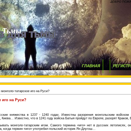
ДОБРО ПОЖА
я Тьмы
ГЛАВНАЯ
РЕГИСТР
 монголо-татарское иго на Руси?
 иго на Руси?
ские княжества в 1237 - 1240 годах. Известны разорения монгольским войском Р
, Киева… Известно, что в 1241 году войска Батыя пройдут по Европе, разорят Краков,
ывать монголо-татарским игом. Самого термина «иго» нет в русских летописях, он
ка, когда термин «иго» употребил польский историк Ян Длугош…