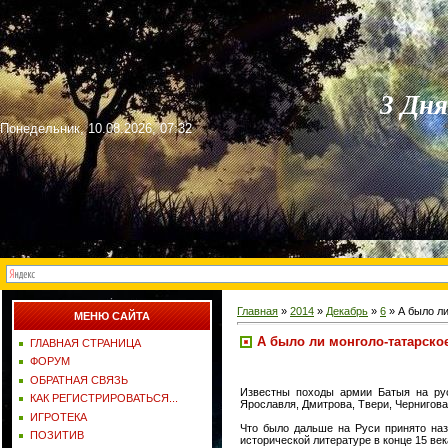
3 Дн
Понедельник, 10.08.2026, 07:32
Главная
»
2014
»
Декабрь
»
6
» А было ли
МЕНЮ САЙТА
А было ли монголо-татарское
ГЛАВНАЯ СТРАНИЦА
ФОРУМ
ОБРАТНАЯ СВЯЗЬ
Известны походы армии Батыя на рус
КАК РЕГИСТРИРОВАТЬСЯ...
Ярославля, Дмитрова, Твери, Чернигова
ИГРОТЕКА
Что было дальше на Руси принято наз
ПОЗИТИВ
исторической литературе в конце 15 ве