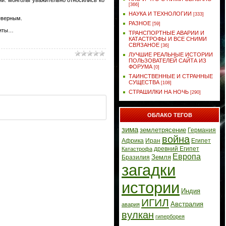
[366]
НАУКА И ТЕХНОЛОГИИ
[333]
еверным.
РАЗНОЕ
[59]
литы…
ТРАНСПОРТНЫЕ АВАРИИ И
КАТАСТРОФЫ И ВСЕ СНИМИ
СВЯЗАНОЕ
[36]
ЛУЧШИЕ РЕАЛЬНЫЕ ИСТОРИИ
ПОЛЬЗОВАТЕЛЕЙ САЙТА ИЗ
ФОРУМА
[0]
ТАИНСТВЕННЫЕ И СТРАННЫЕ
СУЩЕСТВА
[108]
СТРАШИЛКИ НА НОЧЬ
[290]
ОБЛАКО ТЕГОВ
зима
землетрясение
Германия
война
Африка
Иран
Египет
древний Египет
Катастрофа
Европа
Земля
Бразилия
загадки
истории
Индия
ИГИЛ
Австралия
авария
вулкан
гиперборея