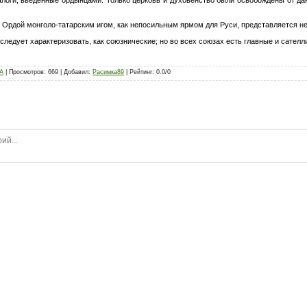
с Ордой монголо-татарским игом, как непосильным ярмом для Руси, представляется н
ледует характеризовать, как союзнические; но во всех союзах есть главные и сател
А
|
Просмотров
:
669
|
Добавил
:
Расимка89
|
Рейтинг
:
0.0
/
0