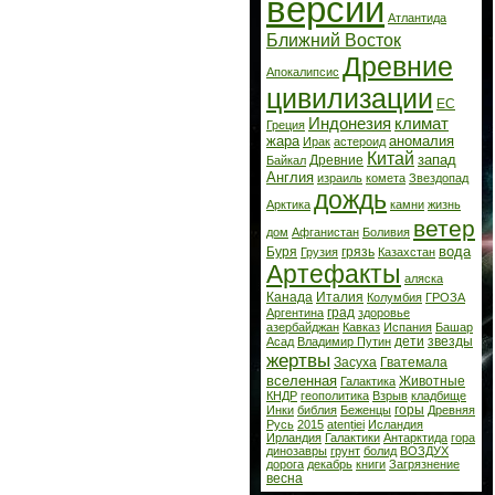
версии
Атлантида
Ближний Восток
Древние
Апокалипсис
цивилизации
ЕС
Индонезия
климат
Греция
жара
аномалия
Ирак
астероид
Китай
запад
Древние
Байкал
Англия
израиль
комета
Звездопад
дождь
Арктика
камни
жизнь
ветер
дом
Афганистан
Боливия
вода
Буря
грязь
Грузия
Казахстан
Артефакты
аляска
Канада
Италия
Колумбия
ГРОЗА
град
Аргентина
здоровье
азербайджан
Кавказ
Испания
Башар
дети
звезды
Асад
Владимир Путин
жертвы
Засуха
Гватемала
вселенная
Животные
Галактика
КНДР
геополитика
Взрыв
кладбище
горы
Инки
библия
Беженцы
Древняя
Русь
2015
atenției
Исландия
Ирландия
Галактики
Антарктида
гора
динозавры
грунт
болид
ВОЗДУХ
дорога
декабрь
книги
Загрязнение
весна