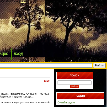
ЛОВАТЬ!
Гость
|
RSS
АЦИЯ
ВХОД
ПОИСК
11:20
язани, Владимира, Суздаля, Ростова,
РАДИО
 Будапешт и другие города…
 появился гораздо позднее в польской
Онлайн радио