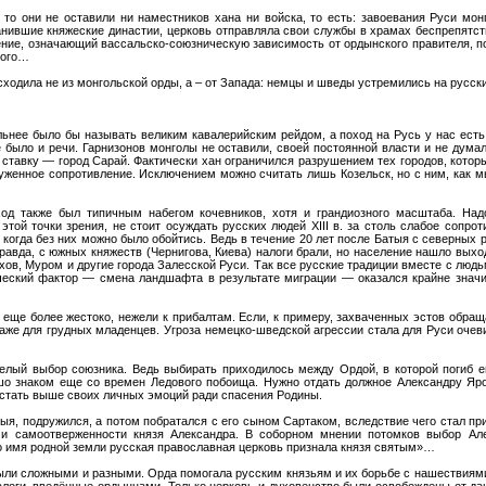
 то они не оставили ни наместников хана ни войска, то есть: завоевания Руси мон
анившие княжеские династии, церковь отправляла свои службы в храмах беспрепятс
жение, означающий вассальско-союзническую зависимость от ордынского правителя, п
кого…
сходила не из монгольской орды, а – от Запада: немцы и шведы устремились на русс
ьнее было бы называть великим кавалерийским рейдом, а поход на Русь у нас есть
 было и речи. Гарнизонов монголы не оставили, своей постоянной власти и не дума
 ставку — город Сарай. Фактически хан ограничился разрушением тех городов, которы
уженное сопротивление. Исключением можно считать лишь Козельск, но с ним, как 
од также был типичным набегом кочевников, хотя и грандиозного масштаба. Надо
этой точки зрения, не стоит осуждать русских людей XIII в. за столь слабое сопро
когда без них можно было обойтись. Ведь в течение 20 лет после Батыя с северных р
авда, с южных княжеств (Чернигова, Киева) налоги брали, но население нашло выход
ухов, Муром и другие города Залесской Руси. Так все русские традиции вместе с люд
ический фактор — смена ландшафта в результате миграции — оказался крайне знач
еще более жестоко, нежели к прибалтам. Если, к примеру, захваченных эстов обраща
аже для грудных младенцев. Угроза немецко-шведской агрессии стала для Руси очеви
елый выбор союзника. Ведь выбирать приходилось между Ордой, в которой погиб ег
ошо знаком еще со времен Ледового побоища. Нужно отдать должное Александру Яро
встать выше своих личных эмоций ради спасения Родины.
атыя, подружился, а потом побратался с его сыном Сартаком, вследствие чего стал 
 и самоотверженности князя Александра. В соборном мнении потомков выбор А
о имя родной земли русская православная церковь признала князя святым»…
ли сложными и разными. Орда помогала русским князьям и их борьбе с нашествиями
логи, введённые ордынцами. Только церковь и духовенство были освобождены от да