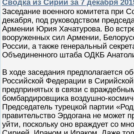
Сводка из Сирии за 7 декабря 201
Заседание военного комитета при С
декабря, под руководством председ
Армении Юрия Хачатурова. Во встре
вооруженных сил Армении, Белорусс
России, а также генеральный секре
Объединенного штаба ОДКБ Анатол
В ходе заседания предполагается об
Российской Федерации в Сирийской 
предпринятых в связи с враждебны
бомбардировщика воздушно-космиче
Председатель турецкой партии «Род
правительство Эрдогана не может п
уйти, поскольку оно враждует со мн
Сирией, Ираном и Ираком. Даже толь