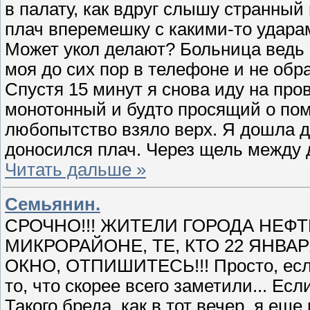
в палату, как вдруг слышу странный
плач вперемешку с какими-то ударам
Может укол делают? Больница ведь в
моя до сих пор в телефоне и не об
Спустя 15 минут я снова иду на пров
монотонный и будто просящий о помо
любопытство взяло верх. Я дошла д
доносился плач. Через щель между
Читать дальше »
Семьянин.
СРОЧНО!!! ЖИТЕЛИ ГОРОДА НЕФТ
МИКРОРАЙОНЕ, ТЕ, КТО 22 ЯНВАР
ОКНО, ОТПИШИТЕСЬ!!! Просто, если
то, что скорее всего заметили... Ес
Такого бреда, как в тот вечер, я еще