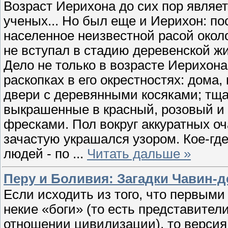
Возраст Иерихона до сих пор являет
ученых... Но был еще и Иерихон: по
населенное неизвестной расой около 
не вступал в стадию деревенской жи
Дело не только в возрасте Иерихона,
раскопках в его окрестностях: дома
двери с деревянными косяками; тщ
выкрашенные в красный, розовый и 
фресками. Пол вокруг аккуратных оч
зачастую украшался узором. Кое-гд
людей - по
...
Читать дальше »
Перу и Боливия: Загадки Чавин-д
Если исходить из того, что первым
некие «боги» (то есть представител
отношении цивилизации), то версия 