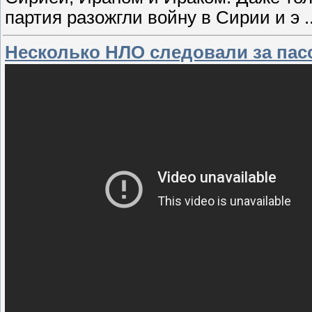
партия разожгли войну в Сирии и э
.
Несколько НЛО следовали за па