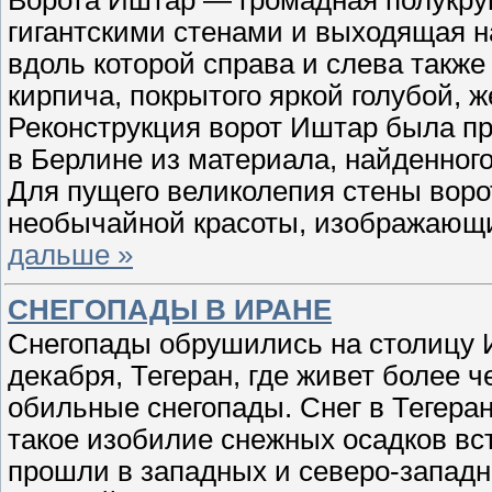
Ворота Иштар — громадная полукруг
гигантскими стенами и выходящая н
вдоль которой справа и слева также
кирпича, покрытого яркой голубой, ж
Реконструкция ворот Иштар была про
в Берлине из материала, найденног
Для пущего великолепия стены вор
необычайной красоты, изображающ
дальше »
СНЕГОПАДЫ В ИРАНЕ
Снегопады обрушились на столицу И
декабря, Тегеран, где живет более
обильные снегопады. Снег в Тегеран
такое изобилие снежных осадков вс
прошли в западных и северо-запад