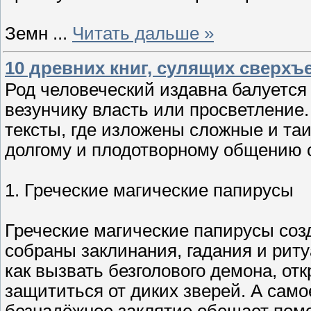
Земн
...
Читать дальше »
10 древних книг, сулящих сверх
Род человеческий издавна балуется
везунчику власть или просветление
тексты, где изложены сложные и та
долгому и плодотворному общению 
1. Греческие магические папирусы
Греческие магические папирусы соз
собраны заклинания, гадания и риту
как вызвать безголового демона, от
защититься от диких зверей. А само
безнадёжное заклятие обещает пом