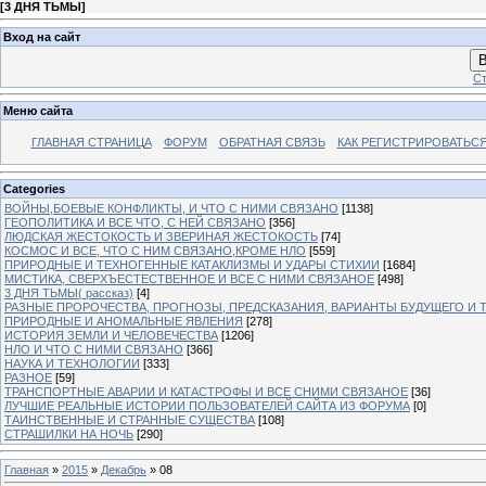
[
3 ДНЯ ТЬМЫ
]
Вход на сайт
В
Ст
Меню сайта
ГЛАВНАЯ СТРАНИЦА
ФОРУМ
ОБРАТНАЯ СВЯЗЬ
КАК РЕГИСТРИРОВАТЬСЯ.
Categories
ВОЙНЫ,БОЕВЫЕ КОНФЛИКТЫ, И ЧТО С НИМИ СВЯЗАНО
[1138]
ГЕОПОЛИТИКА И ВСЕ ЧТО, С НЕЙ СВЯЗАНО
[356]
ЛЮДСКАЯ ЖЕСТОКОСТЬ И ЗВЕРИНАЯ ЖЕСТОКОСТЬ
[74]
КОСМОС И ВСЕ, ЧТО С НИМ СВЯЗАНО,КРОМЕ НЛО
[559]
ПРИРОДНЫЕ И ТЕХНОГЕННЫЕ КАТАКЛИЗМЫ И УДАРЫ СТИХИИ
[1684]
МИСТИКА, СВЕРХЪЕСТЕСТВЕННОЕ И ВСЕ С НИМИ СВЯЗАНОЕ
[498]
3 ДНЯ ТЬМЫ( рассказ)
[4]
РАЗНЫЕ ПРОРОЧЕСТВА, ПРОГНОЗЫ, ПРЕДСКАЗАНИЯ, ВАРИАНТЫ БУДУЩЕГО И Т
ПРИРОДНЫЕ И АНОМАЛЬНЫЕ ЯВЛЕНИЯ
[278]
ИСТОРИЯ ЗЕМЛИ И ЧЕЛОВЕЧЕСТВА
[1206]
НЛО И ЧТО С НИМИ СВЯЗАНО
[366]
НАУКА И ТЕХНОЛОГИИ
[333]
РАЗНОЕ
[59]
ТРАНСПОРТНЫЕ АВАРИИ И КАТАСТРОФЫ И ВСЕ СНИМИ СВЯЗАНОЕ
[36]
ЛУЧШИЕ РЕАЛЬНЫЕ ИСТОРИИ ПОЛЬЗОВАТЕЛЕЙ САЙТА ИЗ ФОРУМА
[0]
ТАИНСТВЕННЫЕ И СТРАННЫЕ СУЩЕСТВА
[108]
СТРАШИЛКИ НА НОЧЬ
[290]
Главная
»
2015
»
Декабрь
»
08