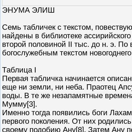
ЭНУМА ЭЛИШ
Семь табличек с текстом, повеству
найдены в библиотеке ассирийског
второй половиной II тыс. до н. э. П
богослужебным текстом новогоднего
Таблица I
Первая табличка начинается описан
еще ни земли, ни неба. Праотец Апс
воды. В те же незапамятные времен
Мумму[3].
Именно тогда появились боги Лахаму[
первого поколения. От них родились
своему подобию Ану[8]. Затем Ану п