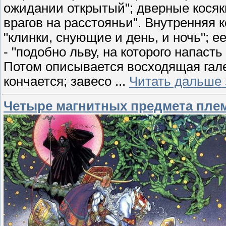
ожидании открытый"; дверные косяки
врагов на расстояньи". Внутренняя к
"клинки, снующие и день, и ночь"; ее
- "подобно льву, на которого напасть
Потом описывается восходящая галер
кончается; завесо
...
Читать дальше 
Четыре магнитных предмета племе