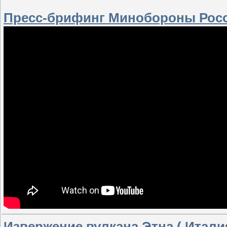
Пресс-брифинг Минобороны России 
Извержение вулкана Этна ( Италия,