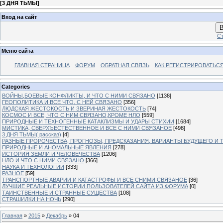
[
3 ДНЯ ТЬМЫ
]
Вход на сайт
В
Ст
Меню сайта
ГЛАВНАЯ СТРАНИЦА
ФОРУМ
ОБРАТНАЯ СВЯЗЬ
КАК РЕГИСТРИРОВАТЬСЯ.
Categories
ВОЙНЫ,БОЕВЫЕ КОНФЛИКТЫ, И ЧТО С НИМИ СВЯЗАНО
[1138]
ГЕОПОЛИТИКА И ВСЕ ЧТО, С НЕЙ СВЯЗАНО
[356]
ЛЮДСКАЯ ЖЕСТОКОСТЬ И ЗВЕРИНАЯ ЖЕСТОКОСТЬ
[74]
КОСМОС И ВСЕ, ЧТО С НИМ СВЯЗАНО,КРОМЕ НЛО
[559]
ПРИРОДНЫЕ И ТЕХНОГЕННЫЕ КАТАКЛИЗМЫ И УДАРЫ СТИХИИ
[1684]
МИСТИКА, СВЕРХЪЕСТЕСТВЕННОЕ И ВСЕ С НИМИ СВЯЗАНОЕ
[498]
3 ДНЯ ТЬМЫ( рассказ)
[4]
РАЗНЫЕ ПРОРОЧЕСТВА, ПРОГНОЗЫ, ПРЕДСКАЗАНИЯ, ВАРИАНТЫ БУДУЩЕГО И Т
ПРИРОДНЫЕ И АНОМАЛЬНЫЕ ЯВЛЕНИЯ
[278]
ИСТОРИЯ ЗЕМЛИ И ЧЕЛОВЕЧЕСТВА
[1206]
НЛО И ЧТО С НИМИ СВЯЗАНО
[366]
НАУКА И ТЕХНОЛОГИИ
[333]
РАЗНОЕ
[59]
ТРАНСПОРТНЫЕ АВАРИИ И КАТАСТРОФЫ И ВСЕ СНИМИ СВЯЗАНОЕ
[36]
ЛУЧШИЕ РЕАЛЬНЫЕ ИСТОРИИ ПОЛЬЗОВАТЕЛЕЙ САЙТА ИЗ ФОРУМА
[0]
ТАИНСТВЕННЫЕ И СТРАННЫЕ СУЩЕСТВА
[108]
СТРАШИЛКИ НА НОЧЬ
[290]
Главная
»
2015
»
Декабрь
»
04