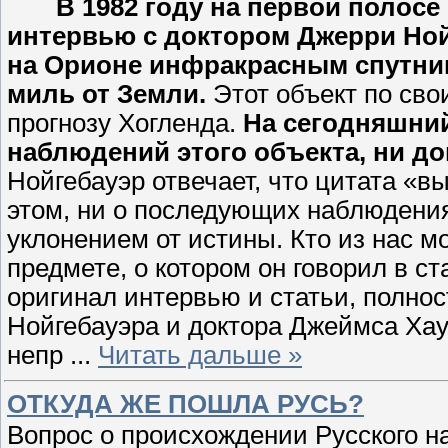
В 1982 году на первой полос
интервью с доктором Джерри Ной
на Орионе инфракрасным спутни
миль от Земли.
Этот объект по сво
прогнозу Хогленда.
На сегодняшни
наблюдений этого объекта, ни до
Нойгебауэр отвечает, что цитата «вы
этом, ни о последующих наблюдения
уклонением от истины. Кто из нас мо
предмете, о котором он говорил в с
оригинал интервью и статьи, полн
Нойгебауэра и доктора Джеймса Хаук
непр
...
Читать дальше »
ОТКУДА ЖЕ ПОШЛА РУСЬ?
Вопрос о происхождении Русского н