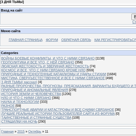
[
3 ДНЯ ТЬМЫ
]
Вход на сайт
В
Ст
Меню сайта
ГЛАВНАЯ СТРАНИЦА
ФОРУМ
ОБРАТНАЯ СВЯЗЬ
КАК РЕГИСТРИРОВАТЬСЯ.
Categories
ВОЙНЫ,БОЕВЫЕ КОНФЛИКТЫ, И ЧТО С НИМИ СВЯЗАНО
[1138]
ГЕОПОЛИТИКА И ВСЕ ЧТО, С НЕЙ СВЯЗАНО
[356]
ЛЮДСКАЯ ЖЕСТОКОСТЬ И ЗВЕРИНАЯ ЖЕСТОКОСТЬ
[74]
КОСМОС И ВСЕ, ЧТО С НИМ СВЯЗАНО,КРОМЕ НЛО
[559]
ПРИРОДНЫЕ И ТЕХНОГЕННЫЕ КАТАКЛИЗМЫ И УДАРЫ СТИХИИ
[1684]
МИСТИКА, СВЕРХЪЕСТЕСТВЕННОЕ И ВСЕ С НИМИ СВЯЗАНОЕ
[498]
3 ДНЯ ТЬМЫ( рассказ)
[4]
РАЗНЫЕ ПРОРОЧЕСТВА, ПРОГНОЗЫ, ПРЕДСКАЗАНИЯ, ВАРИАНТЫ БУДУЩЕГО И Т
ПРИРОДНЫЕ И АНОМАЛЬНЫЕ ЯВЛЕНИЯ
[278]
ИСТОРИЯ ЗЕМЛИ И ЧЕЛОВЕЧЕСТВА
[1206]
НЛО И ЧТО С НИМИ СВЯЗАНО
[366]
НАУКА И ТЕХНОЛОГИИ
[333]
РАЗНОЕ
[59]
ТРАНСПОРТНЫЕ АВАРИИ И КАТАСТРОФЫ И ВСЕ СНИМИ СВЯЗАНОЕ
[36]
ЛУЧШИЕ РЕАЛЬНЫЕ ИСТОРИИ ПОЛЬЗОВАТЕЛЕЙ САЙТА ИЗ ФОРУМА
[0]
ТАИНСТВЕННЫЕ И СТРАННЫЕ СУЩЕСТВА
[108]
СТРАШИЛКИ НА НОЧЬ
[290]
Главная
»
2015
»
Октябрь
»
11