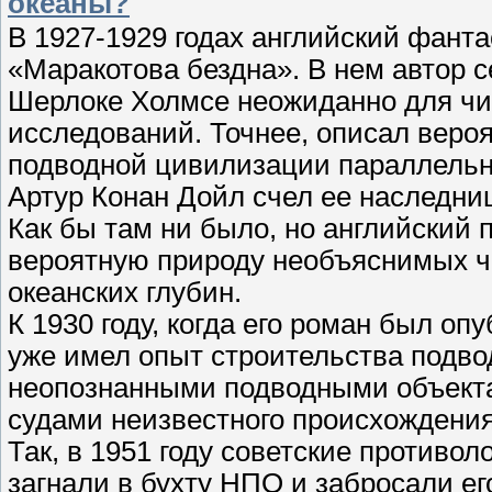
океаны?
В 1927-1929 годах английский фант
«Маракотова бездна». В нем автор 
Шерлоке Холмсе неожиданно для чит
исследований. Точнее, описал веро
подводной цивилизации параллельн
Артур Конан Дойл счел ее наследни
Как бы там ни было, но английский
вероятную природу необъяснимых ч
океанских глубин.
К 1930 году, когда его роман был оп
уже имел опыт строительства подво
неопознанными подводными объекта
судами неизвестного происхождения
Так, в 1951 году советские противо
загнали в бухту НПО и забросали е