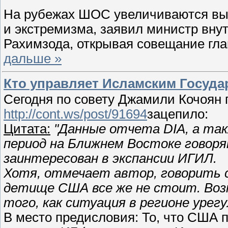
На рубежах ШОС увеличиваются вы
и экстремизма, заявил министр вну
Рахимзода, открывая совещание гл
дальше »
Кто управляет Исламским Госуд
Сегодня по совету Джамили Кочоян 
http://cont.ws/post/91694
зацепило:
Цитата:
"Данные отчета DIA, а та
период на Ближнем Востоке говоря
заинтересован в экспансии ИГИЛ.
Хотя, отмечает автор, говорить с
детище США все же не стоит. Воз
того, как ситуация в регионе урег
В место предисловия: То, что США п