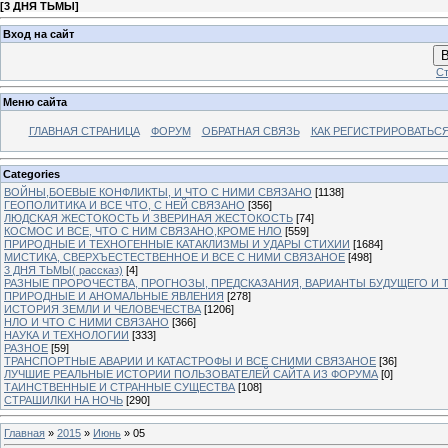
[
3 ДНЯ ТЬМЫ
]
Вход на сайт
В
Ст
Меню сайта
ГЛАВНАЯ СТРАНИЦА
ФОРУМ
ОБРАТНАЯ СВЯЗЬ
КАК РЕГИСТРИРОВАТЬСЯ.
Categories
ВОЙНЫ,БОЕВЫЕ КОНФЛИКТЫ, И ЧТО С НИМИ СВЯЗАНО
[1138]
ГЕОПОЛИТИКА И ВСЕ ЧТО, С НЕЙ СВЯЗАНО
[356]
ЛЮДСКАЯ ЖЕСТОКОСТЬ И ЗВЕРИНАЯ ЖЕСТОКОСТЬ
[74]
КОСМОС И ВСЕ, ЧТО С НИМ СВЯЗАНО,КРОМЕ НЛО
[559]
ПРИРОДНЫЕ И ТЕХНОГЕННЫЕ КАТАКЛИЗМЫ И УДАРЫ СТИХИИ
[1684]
МИСТИКА, СВЕРХЪЕСТЕСТВЕННОЕ И ВСЕ С НИМИ СВЯЗАНОЕ
[498]
3 ДНЯ ТЬМЫ( рассказ)
[4]
РАЗНЫЕ ПРОРОЧЕСТВА, ПРОГНОЗЫ, ПРЕДСКАЗАНИЯ, ВАРИАНТЫ БУДУЩЕГО И Т
ПРИРОДНЫЕ И АНОМАЛЬНЫЕ ЯВЛЕНИЯ
[278]
ИСТОРИЯ ЗЕМЛИ И ЧЕЛОВЕЧЕСТВА
[1206]
НЛО И ЧТО С НИМИ СВЯЗАНО
[366]
НАУКА И ТЕХНОЛОГИИ
[333]
РАЗНОЕ
[59]
ТРАНСПОРТНЫЕ АВАРИИ И КАТАСТРОФЫ И ВСЕ СНИМИ СВЯЗАНОЕ
[36]
ЛУЧШИЕ РЕАЛЬНЫЕ ИСТОРИИ ПОЛЬЗОВАТЕЛЕЙ САЙТА ИЗ ФОРУМА
[0]
ТАИНСТВЕННЫЕ И СТРАННЫЕ СУЩЕСТВА
[108]
СТРАШИЛКИ НА НОЧЬ
[290]
Главная
»
2015
»
Июнь
»
05