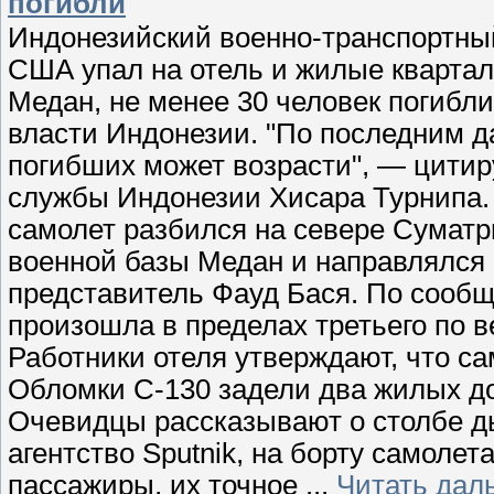
погибли
Индонезийский военно-транспортный
США упал на отель и жилые квартал
Медан, не менее 30 человек погибли
власти Индонезии. "По последним 
погибших может возрасти", — цитир
службы Индонезии Хисара Турнипа.
самолет разбился на севере Сумат
военной базы Медан и направлялся 
представитель Фауд Бася. По сооб
произошла в пределах третьего по 
Работники отеля утверждают, что са
Обломки C-130 задели два жилых до
Очевидцы рассказывают о столбе д
агентство Sputnik, на борту самолет
пассажиры, их точное
...
Читать дал