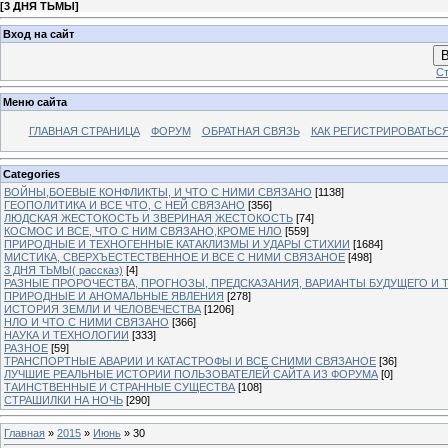
[
3 ДНЯ ТЬМЫ
]
Вход на сайт
В
Ст
Меню сайта
ГЛАВНАЯ СТРАНИЦА
ФОРУМ
ОБРАТНАЯ СВЯЗЬ
КАК РЕГИСТРИРОВАТЬСЯ.
Categories
ВОЙНЫ,БОЕВЫЕ КОНФЛИКТЫ, И ЧТО С НИМИ СВЯЗАНО
[1138]
ГЕОПОЛИТИКА И ВСЕ ЧТО, С НЕЙ СВЯЗАНО
[356]
ЛЮДСКАЯ ЖЕСТОКОСТЬ И ЗВЕРИНАЯ ЖЕСТОКОСТЬ
[74]
КОСМОС И ВСЕ, ЧТО С НИМ СВЯЗАНО,КРОМЕ НЛО
[559]
ПРИРОДНЫЕ И ТЕХНОГЕННЫЕ КАТАКЛИЗМЫ И УДАРЫ СТИХИИ
[1684]
МИСТИКА, СВЕРХЪЕСТЕСТВЕННОЕ И ВСЕ С НИМИ СВЯЗАНОЕ
[498]
3 ДНЯ ТЬМЫ( рассказ)
[4]
РАЗНЫЕ ПРОРОЧЕСТВА, ПРОГНОЗЫ, ПРЕДСКАЗАНИЯ, ВАРИАНТЫ БУДУЩЕГО И Т
ПРИРОДНЫЕ И АНОМАЛЬНЫЕ ЯВЛЕНИЯ
[278]
ИСТОРИЯ ЗЕМЛИ И ЧЕЛОВЕЧЕСТВА
[1206]
НЛО И ЧТО С НИМИ СВЯЗАНО
[366]
НАУКА И ТЕХНОЛОГИИ
[333]
РАЗНОЕ
[59]
ТРАНСПОРТНЫЕ АВАРИИ И КАТАСТРОФЫ И ВСЕ СНИМИ СВЯЗАНОЕ
[36]
ЛУЧШИЕ РЕАЛЬНЫЕ ИСТОРИИ ПОЛЬЗОВАТЕЛЕЙ САЙТА ИЗ ФОРУМА
[0]
ТАИНСТВЕННЫЕ И СТРАННЫЕ СУЩЕСТВА
[108]
СТРАШИЛКИ НА НОЧЬ
[290]
Главная
»
2015
»
Июнь
»
30