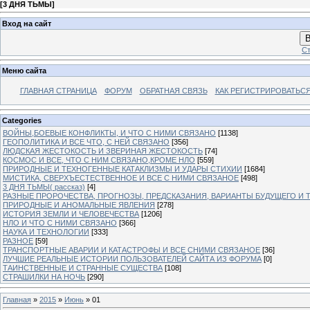
[
3 ДНЯ ТЬМЫ
]
Вход на сайт
В
Ст
Меню сайта
ГЛАВНАЯ СТРАНИЦА
ФОРУМ
ОБРАТНАЯ СВЯЗЬ
КАК РЕГИСТРИРОВАТЬСЯ.
Categories
ВОЙНЫ,БОЕВЫЕ КОНФЛИКТЫ, И ЧТО С НИМИ СВЯЗАНО
[1138]
ГЕОПОЛИТИКА И ВСЕ ЧТО, С НЕЙ СВЯЗАНО
[356]
ЛЮДСКАЯ ЖЕСТОКОСТЬ И ЗВЕРИНАЯ ЖЕСТОКОСТЬ
[74]
КОСМОС И ВСЕ, ЧТО С НИМ СВЯЗАНО,КРОМЕ НЛО
[559]
ПРИРОДНЫЕ И ТЕХНОГЕННЫЕ КАТАКЛИЗМЫ И УДАРЫ СТИХИИ
[1684]
МИСТИКА, СВЕРХЪЕСТЕСТВЕННОЕ И ВСЕ С НИМИ СВЯЗАНОЕ
[498]
3 ДНЯ ТЬМЫ( рассказ)
[4]
РАЗНЫЕ ПРОРОЧЕСТВА, ПРОГНОЗЫ, ПРЕДСКАЗАНИЯ, ВАРИАНТЫ БУДУЩЕГО И Т
ПРИРОДНЫЕ И АНОМАЛЬНЫЕ ЯВЛЕНИЯ
[278]
ИСТОРИЯ ЗЕМЛИ И ЧЕЛОВЕЧЕСТВА
[1206]
НЛО И ЧТО С НИМИ СВЯЗАНО
[366]
НАУКА И ТЕХНОЛОГИИ
[333]
РАЗНОЕ
[59]
ТРАНСПОРТНЫЕ АВАРИИ И КАТАСТРОФЫ И ВСЕ СНИМИ СВЯЗАНОЕ
[36]
ЛУЧШИЕ РЕАЛЬНЫЕ ИСТОРИИ ПОЛЬЗОВАТЕЛЕЙ САЙТА ИЗ ФОРУМА
[0]
ТАИНСТВЕННЫЕ И СТРАННЫЕ СУЩЕСТВА
[108]
СТРАШИЛКИ НА НОЧЬ
[290]
Главная
»
2015
»
Июнь
»
01