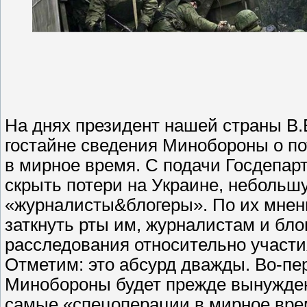
На днях президент нашей страны В.В
гостайне сведения Минобороны о п
в мирное время. С подачи Госдепар
скрыть потери на Украине, небольш
«журналисты&блогеры». По их мнени
заткнуть рты им, журналистам и бл
расследования относительно участи
Отметим: это абсурд дважды. Во-пер
Минобороны будет прежде вынуждено
самые «спецоперации в мирное вре