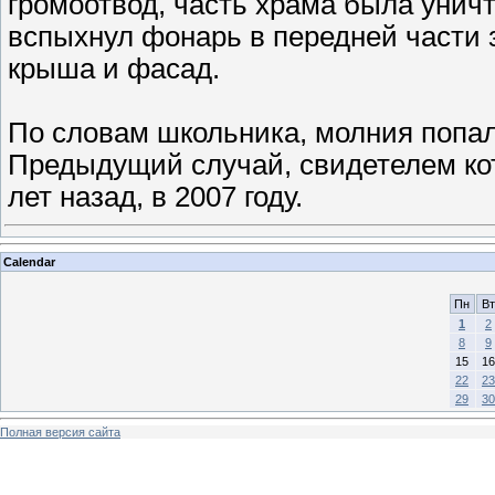
громоотвод, часть храма была унич
вспыхнул фонарь в передней части з
крыша и фасад.
По словам школьника, молния попала
Предыдущий случай, свидетелем кот
лет назад, в 2007 году.
Calendar
Пн
Вт
1
2
8
9
15
16
22
23
29
30
Полная версия сайта