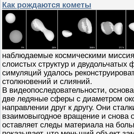
Как рождаются кометы
наблюдаемые космическими миссиям
слоистых структур и двудольчатых
симуляций удалось реконструироват
столкновений и слияний.
В видеопоследовательности, основ
две ледяные сферы с диаметром око
направлении друг к другу. Они стал
взаимовыгодное вращение и снова о
оставляет следы материала на бол
показывает, что меньший объект за