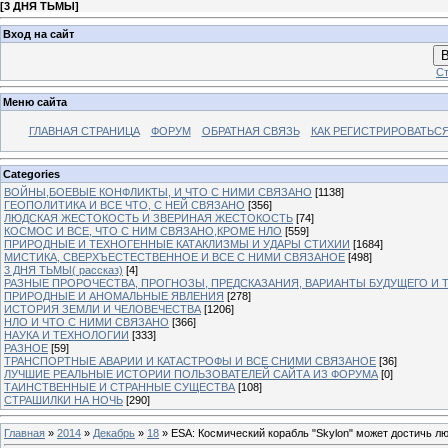
[
3 ДНЯ ТЬМЫ
]
Вход на сайт
В
Ст
Меню сайта
ГЛАВНАЯ СТРАНИЦА
ФОРУМ
ОБРАТНАЯ СВЯЗЬ
КАК РЕГИСТРИРОВАТЬСЯ.
Categories
ВОЙНЫ,БОЕВЫЕ КОНФЛИКТЫ, И ЧТО С НИМИ СВЯЗАНО
[1138]
ГЕОПОЛИТИКА И ВСЕ ЧТО, С НЕЙ СВЯЗАНО
[356]
ЛЮДСКАЯ ЖЕСТОКОСТЬ И ЗВЕРИНАЯ ЖЕСТОКОСТЬ
[74]
КОСМОС И ВСЕ, ЧТО С НИМ СВЯЗАНО,КРОМЕ НЛО
[559]
ПРИРОДНЫЕ И ТЕХНОГЕННЫЕ КАТАКЛИЗМЫ И УДАРЫ СТИХИИ
[1684]
МИСТИКА, СВЕРХЪЕСТЕСТВЕННОЕ И ВСЕ С НИМИ СВЯЗАНОЕ
[498]
3 ДНЯ ТЬМЫ( рассказ)
[4]
РАЗНЫЕ ПРОРОЧЕСТВА, ПРОГНОЗЫ, ПРЕДСКАЗАНИЯ, ВАРИАНТЫ БУДУЩЕГО И Т
ПРИРОДНЫЕ И АНОМАЛЬНЫЕ ЯВЛЕНИЯ
[278]
ИСТОРИЯ ЗЕМЛИ И ЧЕЛОВЕЧЕСТВА
[1206]
НЛО И ЧТО С НИМИ СВЯЗАНО
[366]
НАУКА И ТЕХНОЛОГИИ
[333]
РАЗНОЕ
[59]
ТРАНСПОРТНЫЕ АВАРИИ И КАТАСТРОФЫ И ВСЕ СНИМИ СВЯЗАНОЕ
[36]
ЛУЧШИЕ РЕАЛЬНЫЕ ИСТОРИИ ПОЛЬЗОВАТЕЛЕЙ САЙТА ИЗ ФОРУМА
[0]
ТАИНСТВЕННЫЕ И СТРАННЫЕ СУЩЕСТВА
[108]
СТРАШИЛКИ НА НОЧЬ
[290]
Главная
»
2014
»
Декабрь
»
18
» ESA: Космический корабль "Skylon" может достичь лю