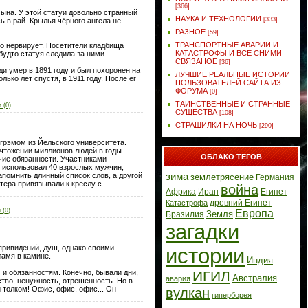
[366]
сына. У этой статуи довольно странный
НАУКА И ТЕХНОЛОГИИ
[333]
 в рай. Крылья чёрного ангела не
РАЗНОЕ
[59]
ТРАНСПОРТНЫЕ АВАРИИ И
то нервирует. Посетители кладбища
КАТАСТРОФЫ И ВСЕ СНИМИ
 будто статуя следила за ними.
СВЯЗАНОЕ
[36]
и умер в 1891 году и был похоронен на
ЛУЧШИЕ РЕАЛЬНЫЕ ИСТОРИИ
ько лет спустя, в 1911 году. После ег
ПОЛЬЗОВАТЕЛЕЙ САЙТА ИЗ
ФОРУМА
[0]
ТАИНСТВЕННЫЕ И СТРАННЫЕ
 (0)
СУЩЕСТВА
[108]
СТРАШИЛКИ НА НОЧЬ
[290]
грэмом из Йельского университета.
ичтожении миллионов людей в годы
ОБЛАКО ТЕГОВ
чие обязанности. Участниками
 использовал 40 взрослых мужчин,
зима
апомнить длинный список слов, а другой
землетрясение
Германия
тёра привязывали к креслу с
война
Африка
Иран
Египет
древний Египет
Катастрофа
 (0)
Европа
Земля
Бразилия
загадки
 привидений, душ, однако своими
истории
ламя в камине.
Индия
ИГИЛ
 и обязанностям. Конечно, бывали дни,
Австралия
авария
ство, ненужность, отрешенность. Но в
и толком! Офис, офис, офис... Он
вулкан
гиперборея