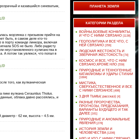
о прозрачный и казавшийся синеватым,
ПЛАНЕТА ЗЕМЛЯ
 (0)
КАТЕГОРИИ РАЗДЕЛА
ВОЙНЫ,БОЕВЫЕ КОНФЛИКТЫ,
алась морзянка с призывом прийти на
И ЧТО С НИМИ СВЯЗАНО
[1138]
ет быть, в самом деле кто-то
ГЕОПОЛИТИКА И ВСЕ ЧТО, С
е в порту команде линкора, включая
НЕЙ СВЯЗАНО
[356]
сигнала SOS не было. Либо радисту
ли неустановленного хулиганства в
ЛЮДСКАЯ ЖЕСТОКОСТЬ И
. А потом так увлекся, что попал в
ЗВЕРИНАЯ ЖЕСТОКОСТЬ
[74]
КОСМОС И ВСЕ, ЧТО С НИМ
СВЯЗАНО,КРОМЕ НЛО
[559]
 (0)
ПРИРОДНЫЕ И ТЕХНОГЕННЫЕ
КАТАКЛИЗМЫ И УДАРЫ СТИХИИ
[1684]
сле того, как вулканическая
МИСТИКА,
СВЕРХЪЕСТЕСТВЕННОЕ И ВСЕ
С НИМИ СВЯЗАНОЕ
[498]
 пике вулкана Cerauntius Tholus.
3 ДНЯ ТЬМЫ( рассказ)
[4]
данные, облака давно рассеялись, и
РАЗНЫЕ ПРОРОЧЕСТВА,
ПРОГНОЗЫ, ПРЕДСКАЗАНИЯ,
ВАРИАНТЫ БУДУЩЕГО И ТАК
ДАЛЕЕ
[161]
диаметр - 62 км, высота – 4.5 км.
ПРИРОДНЫЕ И АНОМАЛЬНЫЕ
ЯВЛЕНИЯ
[278]
ИСТОРИЯ ЗЕМЛИ И
ЧЕЛОВЕЧЕСТВА
[1206]
НЛО И ЧТО С НИМИ СВЯЗАНО