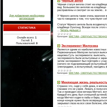
Черный ангел
Чёрная статуя ангела стоит на кладбищ
вид. Большинство ангелов на кладбище 
расправлены и смотрит он на землю... в 
Для добавления необходима
У Чёрного ангела также очень мрачное 
авторизация
часто говорили о том, что чувствуют се
Статуя Чёрного ангела была воздвигнут
кладбище Оуклэнд. Вскоре после этого 
СТАТИСТИКА
...
Читать дальше »
Категория:
МИСТИКА, СВЕРХЪЕСТЕСТВЕННОЕ
Онлайн всего:
1
Гостей:
1
Пользователей:
0
Эксперимент Милгрэма
Является одним из наиболее известных 
Первоначально Милгрэм пытался выясни
нацизма.Суть эксперимента: выяснить, 
эксперимента были испытуемые и заран
затем эксперимент был повторён с учас
(ничего не подозревающий испытуемый) 
электродами, а испытуемый, находясь в
Категория:
МИСТИКА, СВЕРХЪЕСТЕСТВЕННОЕ
Меняющая жизнь реальност
Странно это, сидя у себя дома, в мягк
глазами это не узрев. Лежать в полусо
Так и проводил свои вечера Митчел, во
Каждый его день был сплошной рутиной,
когда Митчел ходил в пабы и бары, поп
конце-концов нужно было возвращаться в
закрывал глаза на все свои болезни, об