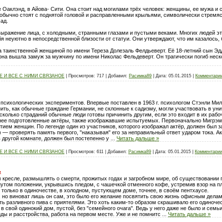
е Оаклэнд, в Айова- Сити. Она стоит над могилами трёх человек: женщины, ее мужа и 
обычно стоят с поднятой головой и расправленными крыльями, символически стремясь
ад.
выражение лица, с холодными, странными глазами и пустыми веками. Многих людей э
бя неуютно в непосредственной близости от статуи. Они утверждают, что им казалось,
а таинственной женщиной по имени Тереза Долезаль Фелдьеверт. Её 18-летний сын Эдд
она вышла замуж за мужчину по имени Николас Фельдеверт. Он трагически погиб нескол
 И ВСЕ С НИМИ СВЯЗАНОЕ
|
Просмотров:
717
|
Добавил:
Расимка89
|
Дата:
05.01.2015
|
Комментарии
психологических экспериментов. Впервые поставлен в 1963 г. психологом Стэнли Мил
ть, как обычные граждане Германии, не склонные к садизму, могли участвовать в ун
сколько страданий обычные люди готовы причинить другим, если это входит в их рабо
ее подготовленные актёры, также изображавшие испытуемых. Первоначально Мигрэм
тием женщин. По легенде один из участников, которого изображал актёр, должен был з
— проверять память первого, "наказывая" его за неправильный ответ ударом тока. Ак
 другой комнате, должен был постепенно у
...
Читать дальше »
 И ВСЕ С НИМИ СВЯЗАНОЕ
|
Просмотров:
611
|
Добавил:
Расимка89
|
Дата:
05.01.2015
|
Комментарии
ь
ом кресле, размышлять о смерти, прожитых годах и загробном мире, об существовании
гнутом положении, укрывшись пледом, с чашечкой отменного кофе, устремив взор на п
т только в одиночестве, в холодном, пустующем доме, точнее, в своём пентхаусе.
 но виноват лишь он сам, это было его желание посвятить свою жизнь офисным делам
ить разливного пива с приятелями. Это хоть каким-то образом скрашивало его одиноче
 свой одинокий дом, пустой, без "семейного очага". Ведь у него даже не было и семь
иды и расстройства, работа на первом месте. Уже и не помнитс
...
Читать дальше »