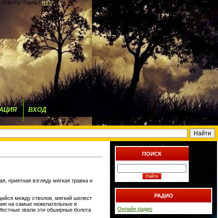
ЛОВАТЬ!
Гость
|
RSS
АЦИЯ
ВХОД
ПОИСК
ая, приятная взгляду мягкая травка и
РАДИО
щийся между стволов, мягкий шелест
хожие на самые нежелательные в
Онлайн радио
Местные звали эти обширные болота