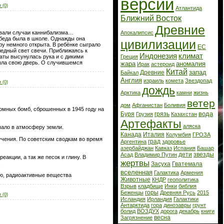
версии
 (0)
Атлантида
Ближний Восток
Древние
Апокалипсис
 бывали случаи каннибализма…
обеда была в школе. Однажды она
цивилизации
ру немного открыта. В ребёнке сыграло
ЕС
ледный свет свечи. Приближаясь к
Индонезия
климат
Греция
наты высунулась рука и с дикими
рыла свою дверь. О случившемся
жара
аномалия
Ирак
астероид
Китай
запад
Древние
Байкал
Англия
израиль
комета
Звездопад
 (0)
дождь
Арктика
камни
жизнь
ветер
дом
Афганистан
Боливия
омных бомб, сброшенных в 1945 году на
вода
Буря
грязь
Грузия
Казахстан
Артефакты
аляска
опало в атмосферу земли.
Канада
Италия
Колумбия
ГРОЗА
учения. По советским сводкам во время
град
Аргентина
здоровье
азербайджан
Кавказ
Испания
Башар
дети
звезды
Асад
Владимир Путин
кции, а так же песок и глину. В
жертвы
.
Засуха
Гватемала
вселенная
Галактика
Армения
ью, радиоактивные вещества
Животные
КНДР
геополитика
Взрыв
кладбище
Инки
библия
горы
Беженцы
Древняя Русь
2015
 (0)
Исландия
Ирландия
Галактики
Антарктида
гора
динозавры
грунт
болид
ВОЗДУХ
дорога
декабрь
книги
весна
Загрязнение