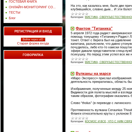
ГОСТЕВАЯ КНИГА
На это, как казалось мне, было две при
ОНЛАЙН-МОНИТОРИНГ СО...
клубившийся, словно дым... И эти боло
ТЕСТЫ
Категория:
МИСТИКА, СВЕРХЪЕСТЕСТВЕННОЕ
Блог
Фантом "Титаника"
РЕГИСТРАЦИЯ И ВХОД
5 апреля 1972 года радист американско
помощь тонущему «Титанику»:Радист Лло
Войти через uID
тонет. Ответ с берега был на удивлени
Старая форма входа
капитана, разъяснили, что давно утону
почудилось, либо кто-то хамски пошути
эфире давали представители спецслужб,
психушку. Но перед этим успел все же 
ГОВОРИЛКА
Категория:
МИСТИКА, СВЕРХЪЕСТЕСТВЕННОЕ
Вулканы на марсе
«Марс-Экспресс» прислал изображения о
деятельность прекратилась, область бы
Изображения, полученные между 25 нояб
Видимости для полета мыслей и взгляда
таким образом, фотографии оказались 
Слово “tholus” (в переводе с латинского
Протяженность вулкана Ceraunius Thouls
Фланги относительно круты с уклоном 8
Категория:
КОСМОС И ВСЕ, ЧТО С НИМ СВЯ