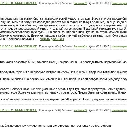
 И ВСЕ С НИМИ СВЯЗАНОЕ
|
Просмотров:
627
|
Добавил:
Расимка89
|
Дата:
05.01.2015
|
Комментарии
нинграда, как известно, был катастрофический недостаток еды. Из-за этого в городе
внучка. Мама и бабушка допоздна работали на фабрике (годы военные), а внучка до 
пять вечера. Как обычно, она достала ключи и заметила, что дверь в соседнюю кварти
, она почувствовала резкий отвратительный запах крови. В дальней комнате тускнел б
рубленную окровавленную руки. Она застыла, впала в шок. Тут из-за стены другой ком
бленную конечность. Девочка пришла в себя и пулей выбежала из квартиры. Она зак
ойна, и так все напуганы.
...
Читать дальше »
 И ВСЕ С НИМИ СВЯЗАНОЕ
|
Просмотров:
684
|
Добавил:
Расимка89
|
Дата:
05.01.2015
|
Комментарии
ериалов составил 50 миллионов кюри, что равнозначно последствиям взрывов 500 ат
 продуктов горения в несколько метров высотой. Из 190 тонн ядерного топлива 90% п
 вывезены более 100 пожарных. Именно они приняли на себя самую большую дозу обл
толеты, сбрасывающие специальные составы для тушения и предотвращения цепной реа
зможно, еще более увеличили температуру реактора. Пожар был потушен только 9 мая
ять об аварии узнали только в середине дня 26 апреля. Пока город жил обычной жизн
 И ВСЕ С НИМИ СВЯЗАНОЕ
|
Просмотров:
589
|
Добавил:
Расимка89
|
Дата:
05.01.2015
|
Комментарии
звёзд по спектру излучения, в первую очередь, по температуре фотосферы.