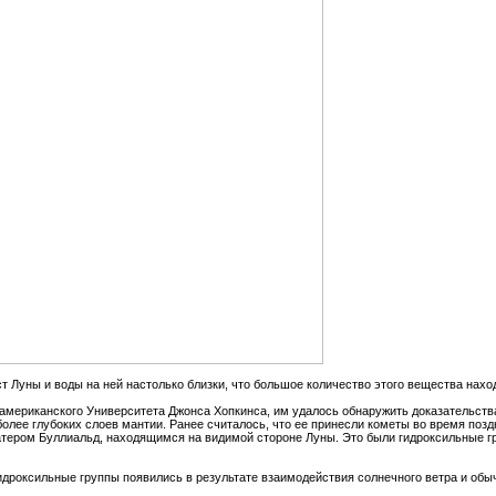
т Луны и воды на ней настолько близки, что большое количество этого вещества нах
 американского Университета Джонса Хопкинса, им удалось обнаружить доказательства
олее глубоких слоев мантии. Ранее считалось, что ее принесли кометы во время поз
тером Буллиальд, находящимся на видимой стороне Луны. Это были гидроксильные гр
идроксильные группы появились в результате взаимодействия солнечного ветра и обы