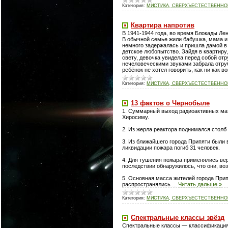
Категория:
МИСТИКА, СВЕРХЪЕСТЕСТВЕННОЕ
Квартира напротив
В 1941-1944 года, во время Блокады Ле
В обычной семье жили бабушка, мама и 
немного задержалась и пришла дамой в 
детское любопытство. Зайдя в квартиру
свету, девочка увидела перед собой от
нечеловеческими звуками забрала отру
ребёнок не хотел говорить, как ни как в
Категория:
МИСТИКА, СВЕРХЪЕСТЕСТВЕННОЕ
13 фактов о Чернобыле
1. Суммарный выход радиоактивных мат
Хиросиму.
2. Из жерла реактора поднимался столб
3. Из ближайшего города Припяти были
ликвидации пожара погиб 31 человек.
4. Для тушения пожара применялись вер
последствии обнаружилось, что они, во
5. Основная масса жителей города Прип
распространялись
...
Читать дальше »
Категория:
МИСТИКА, СВЕРХЪЕСТЕСТВЕННОЕ
Спектральные классы звёзд
Спектральные классы — классификация 