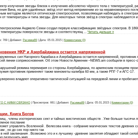
ктр излучения звезды близок к излучению абсолютно чёрного тела с температурой, 
ния Вина, но для удалённых звёзд этот метод неприменим из-за неравномерного пог
чным методом является оптическая спектроскопия, позволяющая наблюдать в спектра
 от температуры и типа звезды. Для некоторых типов звёзд в спектрах наблюдаются и
спектроскопии Анджело Секки создал первую классификацию звёздных спектров. В 186
ия температуры поверхности звезды и соответствующ
...
Читать дальше »
в:
769
|
Добавил:
Расимка89
|
Дата:
05.01.2015
|
Комментарии (0)
новения НКР и Азербайджана остается напряженной
оруженных сил Нагорного Карабаха и Азербайджана остается напряженной, противник
сей линии соприкосновения. Об этом Новости Армении –NEWS.am сообщили в пресс-
 нарушений режима перемирия со стороны Азербайджана, по армянским позициям прои
ружия противник применяет также минометы калибра 60 мм, а также РПГ-7 и АГС-17.
веренно владеют оперативно-тактической ситуацией на передовой линии и пробегают
ТО С НИМИ СВЯЗАНО
|
Просмотров:
661
|
Добавил:
Расимка89
|
Дата:
05.01.2015
|
Комментарии (0)
ии. Книга Богов
овищ , члены изотерических сект и тайных мистических обществ . Уже больше тысячи 
Темное послание
 сможет управлять Вселенной . Велесова книга - собрание магических текстов древних с
м , но до сих пор никто так
 ней заклинания . Возможно это и к лучшему -древние заклятия обладают такой силой 
о разрушить мир ...