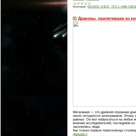
Категория:
КОСМОС И ВСЕ, ЧТО С НИМ СВЯ
Драконы, прилетевшие из к
Мегалания — это древняя огромная доис
около четырехсот килограммов. Этому х
равных. Он мог наброситься на любое жи
мнению исследователей, последнюю из ме
заселились люди.
Как только первые переселенцы столкнул
дальше »