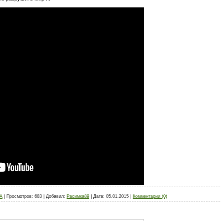
А
|
Просмотров:
683
|
Добавил:
Расимка89
|
Дата:
05.01.2015
|
Комментарии (0)