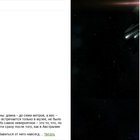
: длина – до семи метров, а вес –
 встречается только в музее, не было
о самое невероятное – это то, что, по
ти сразу после того, как в Австралию
бавиться от него навсегд
...
Читать