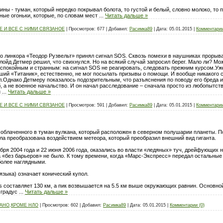
чины - туман, который нередко покрывал болота, то густой и белый, словно молоко, т
тные огоньки, которые, по словам мест
...
Читать дальше »
 И ВСЕ С НИМИ СВЯЗАНОЕ
|
Просмотров:
677
|
Добавил:
Расимка89
|
Дата:
05.01.2015
|
Комментарии
го линкора «Теодор Рузвельт» принял сигнал SOS. Сквозь помехи в наушниках прорыв
йд Детмер решил, что свихнулся. Но на всякий случай запросил берег. Мало ли? Мож
е спокойным и странным: на сигнал SOS не реагировать, следовать прежним курсом.Уж
вший «Титаник», естественно, не мог посылать призывы о помощи. И вообще никакого 
л.Однако Детмеру показалось подозрительным, что разъяснения по поводу его бреда и
 а не военное начальство. И он начал расследование – сначала просто из любопытства
н
...
Читать дальше »
 И ВСЕ С НИМИ СВЯЗАНОЕ
|
Просмотров:
591
|
Добавил:
Расимка89
|
Дата:
05.01.2015
|
Комментарии
блаченного в туман вулкана, который расположен в северном полушарии планеты. По
ла преобразована воздействием метеора, который преобразил внешний вид гиганта.
ря 2004 года и 22 июня 2006 года, оказались во власти «ледяных» туч, дрейфующих на
 «без барьеров» не было. К тому времени, когда «Марс-Экспресс» передал остальные 
более наглядными.
 языка) означает конический купол.
 составляет 130 км, а пик возвышается на 5.5 км выше окружающих равнин. Основной 
 градус
...
Читать дальше »
ЗАНО,КРОМЕ НЛО
|
Просмотров:
602
|
Добавил:
Расимка89
|
Дата:
05.01.2015
|
Комментарии (0)