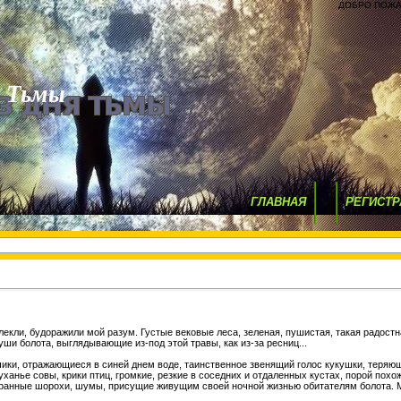
ДОБРО ПОЖА
я Тьмы
ГЛАВНАЯ
РЕГИСТР
лекли, будоражили мой разум. Густые вековые леса, зеленая, пушистая, такая радостн
души болота, выглядывающие из-под этой травы, как из-за ресниц...
чики, отражающиеся в синей днем воде, таинственное звенящий голос кукушки, теряю
 уханье совы, крики птиц, громкие, резкие в соседних и отдаленных кустах, порой по
ранные шорохи, шумы, присущие живущим своей ночной жизнью обитателям болота. 