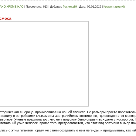
ЗАНО,КРОМЕ НЛО
|
Просмотров:
613
|
Добавил:
Расимка89
|
Дата:
05.01.2015
|
Комментарии (0)
осмоса
торическая ящерица, проживавшая на нашей планете. Ее размеры просто поразительны
ищнику с острейшими клыками на австралийском континенте, где сегодня этот монстр
вотное. Ученые предполагают, что ему под силу было справиться даже с носорогом. Н
галаний убил человек. Кроме того, предполагается, что этот вид рептилии вымер поч
ись с этим гигантом, сразу же стали создавать о нем легенды, и придумывать, как из