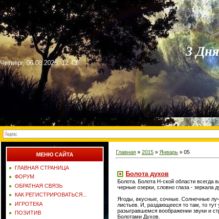
3 Дн
Четверг, 06.08.2026, 12:43
Главная
»
2015
»
Январь
»
05
МЕНЮ САЙТА
ГЛАВНАЯ СТРАНИЦА
Болота духов
ФОРУМ
Болота. Болота Н-ской области всегда в
ОБРАТНАЯ СВЯЗЬ
черные озерки, словно глаза - зеркала 
КАК РЕГИСТРИРОВАТЬСЯ...
Ягоды, вкусные, сочные. Солнечные лу
ИГРОТЕКА
листьев. И, раздающееся то там, то тут
разыгравшемся воображении звуки и ст
ПОЗИТИВ
Болотами Духов.