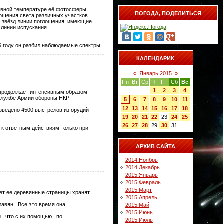
равной температуре её фотосферы,
ПОГОДА, ПОДЕЛИТЬСЯ
лощения света различных участков
х звёзд линии поглощения, имеющие
 линии испускания.
6 году он разбил наблюдаемые спектры
КАЛЕНДАРИК
«
Январь 2015
»
Пн
Вт
Ср
Чт
Пт
Сб
Вс
1
2
3
4
 продолжает интенсивным образом
службе Армии обороны НКР.
5
6
7
8
9
10
11
12
13
14
15
16
17
18
зведено 4500 выстрелов из орудий
19
20
21
22
23
24
25
26
27
28
29
30
31
 к ответным действиям только при
АРХИВ САЙТА
2014 Ноябрь
2014 Декабрь
2015 Январь
2015 Февраль
2015 Март
лет ее деревянные страницы хранят
2015 Апрель
лавян . Все это время она
2015 Май
2015 Июнь
, что с их помощью , по
2015 Июль