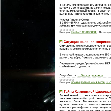
В начальном приближении, сплошной спе
которую можно оценить по закону смеще
спектра межзвёздной средой. Более то
различную интенсивность в зависимости
Классы Анджело Секки
В 1860—1870-х годах пионер звёздной 
звёзд на три класса в порядке убыван
Категория:
НАУКА И ТЕХНОЛОГИИ
|
Просмотро
Ситуация на линии соприкос
Ситуация на линии соприкосновения во
нарушать режим прекращения огня по в
В ночь на 5 января зафиксировано 350
разного калибра. Помимо стрелкового о
Передовые отряды Армии обороны НКР у
крайней необходимости.
Подробности:
...
Читать дальше »
Категория:
ВОЙНЫ,БОЕВЫЕ КОНФЛИКТЫ, И Ч
Тайны Славянской Цивилизац
За этой книгой охотятся искатели сокр
заветные знания об устройстве мира . 
языческих богов . Тот кто прочтет их ,
путешествовала по странам и континента
и не смог расшифровать содержащиеся в
неосторожности или злому умыслу можн