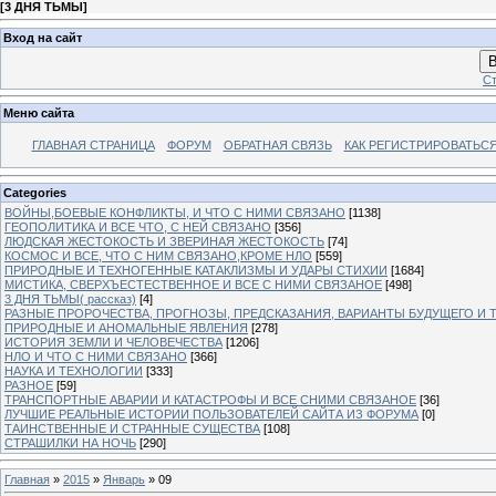
[
3 ДНЯ ТЬМЫ
]
Вход на сайт
В
Ст
Меню сайта
ГЛАВНАЯ СТРАНИЦА
ФОРУМ
ОБРАТНАЯ СВЯЗЬ
КАК РЕГИСТРИРОВАТЬСЯ.
Categories
ВОЙНЫ,БОЕВЫЕ КОНФЛИКТЫ, И ЧТО С НИМИ СВЯЗАНО
[1138]
ГЕОПОЛИТИКА И ВСЕ ЧТО, С НЕЙ СВЯЗАНО
[356]
ЛЮДСКАЯ ЖЕСТОКОСТЬ И ЗВЕРИНАЯ ЖЕСТОКОСТЬ
[74]
КОСМОС И ВСЕ, ЧТО С НИМ СВЯЗАНО,КРОМЕ НЛО
[559]
ПРИРОДНЫЕ И ТЕХНОГЕННЫЕ КАТАКЛИЗМЫ И УДАРЫ СТИХИИ
[1684]
МИСТИКА, СВЕРХЪЕСТЕСТВЕННОЕ И ВСЕ С НИМИ СВЯЗАНОЕ
[498]
3 ДНЯ ТЬМЫ( рассказ)
[4]
РАЗНЫЕ ПРОРОЧЕСТВА, ПРОГНОЗЫ, ПРЕДСКАЗАНИЯ, ВАРИАНТЫ БУДУЩЕГО И Т
ПРИРОДНЫЕ И АНОМАЛЬНЫЕ ЯВЛЕНИЯ
[278]
ИСТОРИЯ ЗЕМЛИ И ЧЕЛОВЕЧЕСТВА
[1206]
НЛО И ЧТО С НИМИ СВЯЗАНО
[366]
НАУКА И ТЕХНОЛОГИИ
[333]
РАЗНОЕ
[59]
ТРАНСПОРТНЫЕ АВАРИИ И КАТАСТРОФЫ И ВСЕ СНИМИ СВЯЗАНОЕ
[36]
ЛУЧШИЕ РЕАЛЬНЫЕ ИСТОРИИ ПОЛЬЗОВАТЕЛЕЙ САЙТА ИЗ ФОРУМА
[0]
ТАИНСТВЕННЫЕ И СТРАННЫЕ СУЩЕСТВА
[108]
СТРАШИЛКИ НА НОЧЬ
[290]
Главная
»
2015
»
Январь
»
09