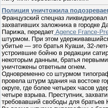
Полиция уничтожила подозреваем
Французский спецназ ликвидировал 
захвативших заложника в городке Да
Парижа, передает
Agence France-Pr
штурмом. При этом удерживавшийся
убитые — это братья Куаши, 32-лет
устроившие бойню в редакции сатир
некоторым данным, братья первыми 
уничтожены ответным огнем.
Одновременно со штурмом типограф
провела штурм здания на востоке го
округе, где более четырех часов уд
четыре взрыва. Преступник, захват
требовавший свободы для братьев 