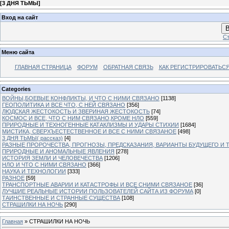
[
3 ДНЯ ТЬМЫ
]
Вход на сайт
В
Ст
Меню сайта
ГЛАВНАЯ СТРАНИЦА
ФОРУМ
ОБРАТНАЯ СВЯЗЬ
КАК РЕГИСТРИРОВАТЬСЯ.
Categories
ВОЙНЫ,БОЕВЫЕ КОНФЛИКТЫ, И ЧТО С НИМИ СВЯЗАНО
[1138]
ГЕОПОЛИТИКА И ВСЕ ЧТО, С НЕЙ СВЯЗАНО
[356]
ЛЮДСКАЯ ЖЕСТОКОСТЬ И ЗВЕРИНАЯ ЖЕСТОКОСТЬ
[74]
КОСМОС И ВСЕ, ЧТО С НИМ СВЯЗАНО,КРОМЕ НЛО
[559]
ПРИРОДНЫЕ И ТЕХНОГЕННЫЕ КАТАКЛИЗМЫ И УДАРЫ СТИХИИ
[1684]
МИСТИКА, СВЕРХЪЕСТЕСТВЕННОЕ И ВСЕ С НИМИ СВЯЗАНОЕ
[498]
3 ДНЯ ТЬМЫ( рассказ)
[4]
РАЗНЫЕ ПРОРОЧЕСТВА, ПРОГНОЗЫ, ПРЕДСКАЗАНИЯ, ВАРИАНТЫ БУДУЩЕГО И Т
ПРИРОДНЫЕ И АНОМАЛЬНЫЕ ЯВЛЕНИЯ
[278]
ИСТОРИЯ ЗЕМЛИ И ЧЕЛОВЕЧЕСТВА
[1206]
НЛО И ЧТО С НИМИ СВЯЗАНО
[366]
НАУКА И ТЕХНОЛОГИИ
[333]
РАЗНОЕ
[59]
ТРАНСПОРТНЫЕ АВАРИИ И КАТАСТРОФЫ И ВСЕ СНИМИ СВЯЗАНОЕ
[36]
ЛУЧШИЕ РЕАЛЬНЫЕ ИСТОРИИ ПОЛЬЗОВАТЕЛЕЙ САЙТА ИЗ ФОРУМА
[0]
ТАИНСТВЕННЫЕ И СТРАННЫЕ СУЩЕСТВА
[108]
СТРАШИЛКИ НА НОЧЬ
[290]
Главная
»
СТРАШИЛКИ НА НОЧЬ