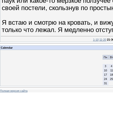
паук или какое-то мерзкое ползучее
своей постели, скользнув по просты
Я встаю и смотрю на кровать, и вижу
только что лежал. Я медленно отсту
1-10
11-20
21-3
Calendar
Пн
Вт
3
4
10
11
17
18
24
25
31
Полная версия сайта