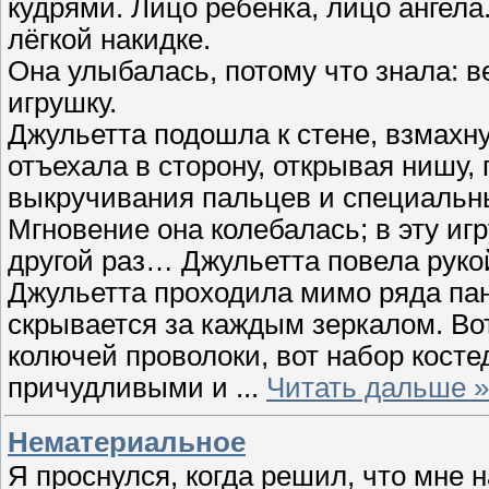
кудрями. Лицо ребёнка, лицо ангела
лёгкой накидке.
Она улыбалась, потому что знала: 
игрушку.
Джульетта подошла к стене, взмахну
отъехала в сторону, открывая нишу,
выкручивания пальцев и специаль
Мгновение она колебалась; в эту игр
другой раз… Джульетта повела рукой
Джульетта проходила мимо ряда пан
скрывается за каждым зеркалом. Вот
колючей проволоки, вот набор косте
причудливыми и
...
Читать дальше »
Нематериальное
Я проснулся, когда решил, что мне н