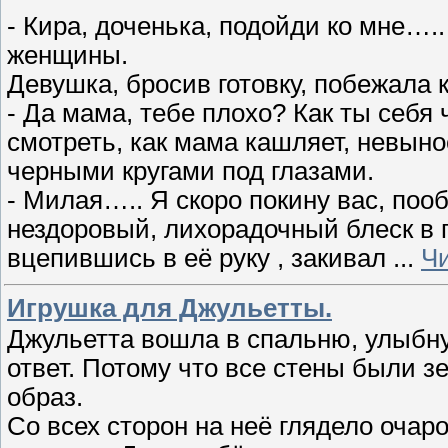
- Кира, доченька, подойди ко мне….
женщины.
Девушка, бросив готовку, побежала 
- Да мама, тебе плохо? Как ты себ
смотреть, как мама кашляет, невыно
черными кругами под глазами.
- Милая….. Я скоро покину вас, поо
нездоровый, лихорадочный блеск в г
вцепившись в её руку , закивал
...
Ч
Игрушка для Джульетты.
Джульетта вошла в спальню, улыбну
ответ. Потому что все стены были з
образ.
Со всех сторон на неё глядело оча