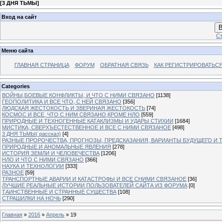
[
3 ДНЯ ТЬМЫ
]
Вход на сайт
В
Ст
Меню сайта
ГЛАВНАЯ СТРАНИЦА
ФОРУМ
ОБРАТНАЯ СВЯЗЬ
КАК РЕГИСТРИРОВАТЬСЯ.
Categories
ВОЙНЫ,БОЕВЫЕ КОНФЛИКТЫ, И ЧТО С НИМИ СВЯЗАНО
[1138]
ГЕОПОЛИТИКА И ВСЕ ЧТО, С НЕЙ СВЯЗАНО
[356]
ЛЮДСКАЯ ЖЕСТОКОСТЬ И ЗВЕРИНАЯ ЖЕСТОКОСТЬ
[74]
КОСМОС И ВСЕ, ЧТО С НИМ СВЯЗАНО,КРОМЕ НЛО
[559]
ПРИРОДНЫЕ И ТЕХНОГЕННЫЕ КАТАКЛИЗМЫ И УДАРЫ СТИХИИ
[1684]
МИСТИКА, СВЕРХЪЕСТЕСТВЕННОЕ И ВСЕ С НИМИ СВЯЗАНОЕ
[498]
3 ДНЯ ТЬМЫ( рассказ)
[4]
РАЗНЫЕ ПРОРОЧЕСТВА, ПРОГНОЗЫ, ПРЕДСКАЗАНИЯ, ВАРИАНТЫ БУДУЩЕГО И Т
ПРИРОДНЫЕ И АНОМАЛЬНЫЕ ЯВЛЕНИЯ
[278]
ИСТОРИЯ ЗЕМЛИ И ЧЕЛОВЕЧЕСТВА
[1206]
НЛО И ЧТО С НИМИ СВЯЗАНО
[366]
НАУКА И ТЕХНОЛОГИИ
[333]
РАЗНОЕ
[59]
ТРАНСПОРТНЫЕ АВАРИИ И КАТАСТРОФЫ И ВСЕ СНИМИ СВЯЗАНОЕ
[36]
ЛУЧШИЕ РЕАЛЬНЫЕ ИСТОРИИ ПОЛЬЗОВАТЕЛЕЙ САЙТА ИЗ ФОРУМА
[0]
ТАИНСТВЕННЫЕ И СТРАННЫЕ СУЩЕСТВА
[108]
СТРАШИЛКИ НА НОЧЬ
[290]
Главная
»
2016
»
Апрель
»
19