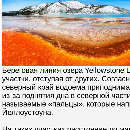
Береговая линия озера Yellowstone 
участки, отступая от других. Соглас
северный край водоема приподнимает
из-за поднятия дна в северной част
называемые «пальцы», которые нап
Йеллоустоуна.
На таких участках расстояние до ма