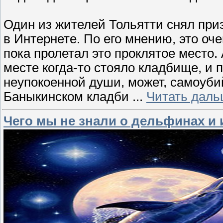
Один из жителей Тольятти снял при
в Интернете. По его мнению, это оч
пока пролетал это проклятое место. 
месте когда-то стояло кладбище, и 
неупокоенной души, может, самоубий
Баныкинском кладби
...
Читать даль
Чего мы не знали о дельфинах и