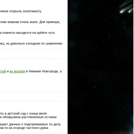
омов открыла экзопланету,
ским меркам очень мало. Для примера,
а планета находится на орбите чуть
нец, но довольно холодная по сравнению
етей
и
их матери
в Нижнем Новгороде, а
ь в детский сад с конца июля.
 и обнаружили расчлененные останки
бщает данные о подозреваемых по делу.
ласти на огороде частного дома