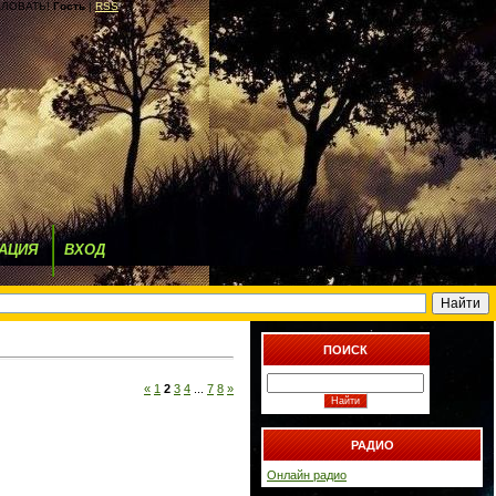
ЛОВАТЬ!
Гость
|
RSS
АЦИЯ
ВХОД
ПОИСК
«
1
2
3
4
...
7
8
»
РАДИО
Онлайн радио