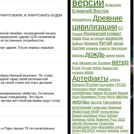
версии
Атлантида
Ближний Восток
 УНИЧТОЖАЛИ, И УНИЧТОЖАТЬ БУДЕМ
Древние
Апокалипсис
цивилизации
ЕС
Индонезия
климат
венной линейки, посвящённой началу
Греция
инированном здании 1128 заложников
жара
аномалия
Ирак
астероид
 естественных потребностях.
Китай
запад
Древние
Байкал
Англия
ение здания. После первых взрывов
израиль
комета
Звездопад
дождь
Арктика
камни
жизнь
ветер
дом
Афганистан
Боливия
Буря
грязь
Грузия
Казахстан
вода
гиганты
 общественный резонанс. По этому
Артефакты
редной эфир своей резонансной
аляска
 на своей спине местных детишек.
Канада
Италия
Колумбия
ГРОЗА
град
Аргентина
здоровье
азербайджан
Кавказ
Испания
Башар
кционированное убийство. Ослепшее
дети
звезды
Асад
Владимир Путин
сивным поведением. Это было
жертвы
с автора жестокой расправы ищут сотру
Засуха
Гватемала
вселенная
Галактика
Армения
Животные
КНДР
геополитика
Взрыв
кладбище
Инки
библия
горы
Беженцы
Древняя Русь
2015
atenției
Ирландия
Галактики
Антарктида
гора
динозавры
грунт
ь и Парн свыше 70 тел нелегальных
болид
ВОЗДУХ
дорога
декабрь
книги