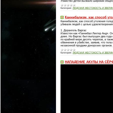
Убийство детей вызвало широкий общес
Категория:
ЛЮДСКАЯ ЖЕСТОКОСТЬ И ЗВЕРИ
Каннибализм, как способ ут
Каннибализм, как способ утоления голо
убивали людей с целью удовлетворения
1. Дорангель Варгас
Известен как «Ганнибал Лектер Анд». О
доме. Но Варгас был выпущен два года 
по крайней мере десять черепов, а так
обвинения в убийстве, заявив, что тела
незаконной продажи донорских органов.
Категория:
ЛЮДСКАЯ ЖЕСТОКОСТЬ И ЗВЕРИ
НАПАДЕНИЕ АКУЛЫ НА СЁР