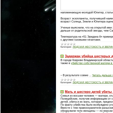
напоминающую молодой Юпитер, статью 
Возраст экзопланеты, получившей наим
возраст Солнца, Земли и Юпитера оцени
Ученые выяснили, что на открытой ими 
дальше от родительской звезды, чем С
Температура на «51 Эридана б» примерн
с другими газовыми гигантами.
Категория:
ЛЮДСКАЯ ЖЕСТОКОСТЬ И ЗВЕРИ
Задержан убийца шестерых д
В городе Коврове Владимирской области
также в
убийстве собственной матери в 
– В результате совме
...
Читать дальше 
Категория:
ЛЮДСКАЯ ЖЕСТОКОСТЬ И ЗВЕРИ
Мать и шестеро детей убиты
Семья из восьми человек — матери, отц
Полицейские, получив информацию от с
детей, убита и их мать, которая, предп
По факту убийства было возбуждено уго
Вместе с тем правоохранители разыскив
обнаружили тело женщины — по версии 