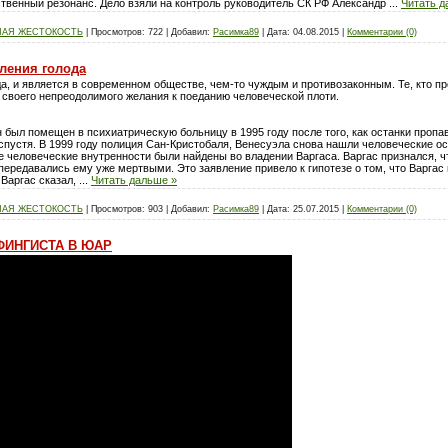
твенный резонанс. Дело взяли на контроль руководитель СК РФ Александр
...
Читать д
НАЯ ЖЕСТОКОСТЬ
|
Просмотров:
722
|
Добавил:
Расимка89
|
Дата:
04.08.2015
|
Комментарии (0)
оления голода
да, и является в современном обществе, чем-то чуждым и противозаконным. Те, кто пр
 своего непреодолимого желания к поеданию человеческой плоти.
н был помещен в психиатрическую больницу в 1995 году после того, как останки пропа
спустя. В 1999 году полиция Сан-Кристобаля, Венесуэла снова нашли человеческие ост
же человеческие внутренности были найдены во владении Варгаса. Варгас признался, ч
 передавались ему уже мертвыми. Это заявление привело к гипотезе о том, что Варгас
 Варгас сказал,
...
Читать дальше »
НАЯ ЖЕСТОКОСТЬ
|
Просмотров:
903
|
Добавил:
Расимка89
|
Дата:
25.07.2015
|
Комментарии (0)
ФИНГИСТА В ЮАР