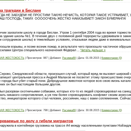
а трагедии в Беслане
ДА НЕ ЗАБУДЕМ! НЕ ПРОСТИМ! ТАКУЮ НЕЧИСТЬ, КОТОРАЯ ТАКОЕ УСТРАИВАЕТ,
АШ ГОСПОДЬ, ТАКИХ ОООООЧЕНЬ ЖЕСТКО НАКАЗЫВАЕТ! ЗАКОН БУМЕРАНГА!
ичии захватили школу в городе Беслан. Утром 1 сентября 2004 года во время торжест
ила здание школы №1. В течение двух с половиной дней террористы удерживали в зам
 и сотрудников школы) в тяжелейших условиях, отказывая людям даже в минимальных
оизошли взрывы, и позже возник пожар, в результате чего произошло частичное обруш
и силами Центра специального назначения Федерал
...
Читать дальше »
НАЯ ЖЕСТОКОСТЬ
|
Просмотров:
987
|
Добавил:
Расимка89
|
Дата:
01.09.2015
|
Комментарии (0)
е Серово, Свердловской области, произошел случай, который вряд ли вызовет широкий
е напишет центральная пресса и Андрей Малахов не посветит этому происшествию оче
 города был убит старый пони. Добродушное животное которое всю свою жизнь катало
 них он был настоящим большим другом.
был разорван охотничьими собаками, которых кто-то из людей спровоцировал на сан
казать никакого сопротивления, а уж тем более спровоцировать конфликт своим агрес
во, инициатором которого стал человек, россиянин, наш с вами соплеменник. Сейча
НАЯ ЖЕСТОКОСТЬ
|
Просмотров:
798
|
Добавил:
Расимка89
|
Дата:
30.08.2015
|
Комментарии (0)
реваемые по делу о гибели мигрантов
бнаружила в контейнере грузовика на трассе А4 между населенными пунктами Нойзидл