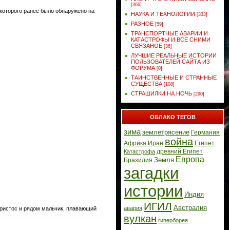
[366]
 которого ранее было обнаружено на
НАУКА И ТЕХНОЛОГИИ
[333]
РАЗНОЕ
[59]
ТРАНСПОРТНЫЕ АВАРИИ И
КАТАСТРОФЫ И ВСЕ СНИМИ
СВЯЗАНОЕ
[36]
ЛУЧШИЕ РЕАЛЬНЫЕ ИСТОРИИ
ПОЛЬЗОВАТЕЛЕЙ САЙТА ИЗ
ФОРУМА
[0]
ТАИНСТВЕННЫЕ И СТРАННЫЕ
СУЩЕСТВА
[108]
СТРАШИЛКИ НА НОЧЬ
[290]
ОБЛАКО ТЕГОВ
зима
землетрясение
Германия
война
Африка
Иран
Египет
древний Египет
Катастрофа
Европа
Земля
Бразилия
загадки
истории
Индия
ИГИЛ
Австралия
авария
Христос и рядом мальчик, плавающий
вулкан
гиперборея