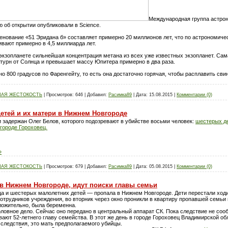
Международная группа астрон
об открытии опубликовали в Science.
енование «51 Эридана б» составляет примерно 20 миллионов лет, что по астрономиче
вают примерно в 4,5 миллиарда лет.
экзопланете сильнейшая концентрация метана из всех уже известных экзопланет. Сам
атурн от Солнца и превышает массу Юпитера примерно в два раза.
о 800 градусов по Фаренгейту, то есть она достаточно горячая, чтобы расплавить сви
НАЯ ЖЕСТОКОСТЬ
|
Просмотров:
646
|
Добавил:
Расимка89
|
Дата:
15.08.2015
|
Комментарии (0)
етей и их матери в Нижнем Новгороде
 задержан Олег Белов, которого подозревают в убийстве восьми человек:
шестерых д
городе Гороховец.
»
НАЯ ЖЕСТОКОСТЬ
|
Просмотров:
679
|
Добавил:
Расимка89
|
Дата:
05.08.2015
|
Комментарии (0)
 в Нижнем Новгороде, идут поиски главы семьи
а и шестерых малолетних детей — пропала в Нижнем Новгороде. Дети перестали ходит
отрудников учреждения, во вторник через окно проникли в квартиру пропавшей семьи
оложительно, была беременна.
ловное дело. Сейчас оно передано в центральный аппарат СК. Пока следствие не соо
ают 52-летнего главу семейства. В этот же день в городе Гороховец Владимирской об
следствия, это мать предполагаемого убийцы.