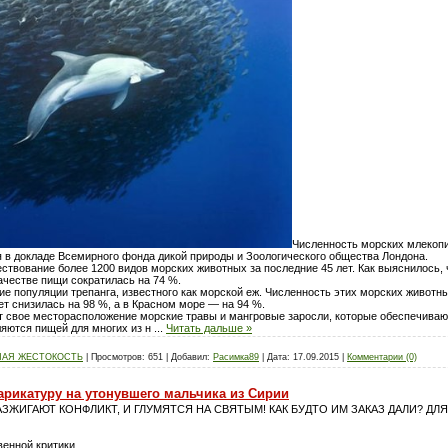
Численность морских млекопи
я в докладе Всемирного фонда дикой природы и Зоологического общества Лондона.
твование более 1200 видов морских животных за последние 45 лет. Как выяснилось, ч
ачестве пищи сократилась на 74 %.
 популяции трепанга, известного как морской еж. Численность этих морских животн
ет снизилась на 98 %, а в Красном море — на 94 %.
т свое месторасположение морские травы и мангровые заросли, которые обеспечиваю
ляются пищей для многих из н
...
Читать дальше »
НАЯ ЖЕСТОКОСТЬ
|
Просмотров:
651
|
Добавил:
Расимка89
|
Дата:
17.09.2015
|
Комментарии (0)
арикатуру на утонувшего мальчика из Сирии
АЗЖИГАЮТ КОНФЛИКТ, И ГЛУМЯТСЯ НА СВЯТЫМ! КАК БУДТО ИМ ЗАКАЗ ДАЛИ? Д
енной критики.