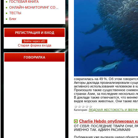
ГОСТЕВАЯ КНИГА
ОНЛАЙН-МОНИТОРИНГ СО...
ТЕСТЫ
Блог
РЕГИСТРАЦИЯ И ВХОД
Войти через uID
Старая форма входа
ГОВОРИЛКА
сократилась на 49 %. Об этом говоритс
Авторы доклада проанализировали сущес
активного использования человеком в к
Произошло также существенное снижение
странах Азии, за последние несколько л
В докладе также отмечается, что меняю
видов морских животных. Они также яв
Категория:
ЛЮДСКАЯ ЖЕСТОКОСТЬ И ЗВЕРИ
Charlie Hebdo опубликовал к
ОТ СЕБЯ: ПОСЛЕДНИЕ ТВАРИ ОНИ, Р
ИМЕННО ТАК. АДМИН РАСИМКА89
Публикация уже вызвала шквал обществ