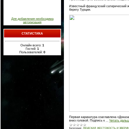
Известный французский сатирический ж
берегу Турции.
Для добавления необходима
авторизация
СТАТИСТИКА
Онлайн всего:
1
Гостей:
1
Пользователей:
0
Первая карикатура озаглавлена «Доказа
вниз головой. Подпись к
...
Читать дальш
Категория:
ЛЮДСКАЯ ЖЕСТОКОСТЬ И ЗВЕРИ