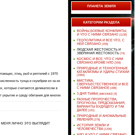
ПЛАНЕТА ЗЕМЛЯ
КАТЕГОРИИ РАЗДЕЛА
ВОЙНЫ,БОЕВЫЕ КОНФЛИКТЫ,
И ЧТО С НИМИ СВЯЗАНО
[1138]
ГЕОПОЛИТИКА И ВСЕ ЧТО, С
НЕЙ СВЯЗАНО
[356]
ЛЮДСКАЯ ЖЕСТОКОСТЬ И
ЗВЕРИНАЯ ЖЕСТОКОСТЬ
[74]
КОСМОС И ВСЕ, ЧТО С НИМ
СВЯЗАНО,КРОМЕ НЛО
[559]
ПРИРОДНЫЕ И ТЕХНОГЕННЫЕ
КАТАКЛИЗМЫ И УДАРЫ СТИХИИ
тающих, птиц, рыб и рептилий с 1970
[1684]
МИСТИКА,
исленность тунца и скумбрии из-за их
СВЕРХЪЕСТЕСТВЕННОЕ И ВСЕ
С НИМИ СВЯЗАНОЕ
ых, которые считаются деликатесом в
[498]
3 ДНЯ ТЬМЫ( рассказ)
[4]
т укрытие и среду обитания для многих
РАЗНЫЕ ПРОРОЧЕСТВА,
ПРОГНОЗЫ, ПРЕДСКАЗАНИЯ,
ВАРИАНТЫ БУДУЩЕГО И ТАК
ДАЛЕЕ
[161]
ПРИРОДНЫЕ И АНОМАЛЬНЫЕ
ЯВЛЕНИЯ
[278]
ЛЯ МЕНЯ ЛИЧНО ЭТО ВЫГЛЯДИТ
ИСТОРИЯ ЗЕМЛИ И
ЧЕЛОВЕЧЕСТВА
[1206]
НЛО И ЧТО С НИМИ СВЯЗАНО