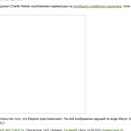
урнал Charlie Hebdo опубликовал карикатуры на
погибшего сирийского мальчика
, тело
тельство того, что Европа христианская». На ней изображены идущий по воде Иисус 
е »
НАЯ ЖЕСТОКОСТЬ
|
Просмотров:
1431
|
Добавил:
Расимка89
|
Дата:
14.09.2015
|
Комментарии (0)