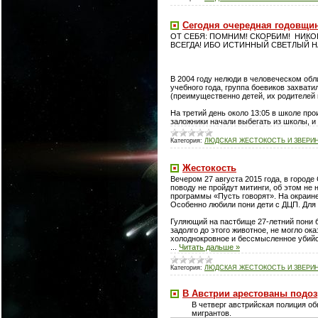
Сегодня очередная годовщин
ОТ СЕБЯ: ПОМНИМ! СКОРБИМ! НИКОГ
ВСЕГДА! ИБО ИСТИННЫЙ СВЕТЛЫЙ Н
В 2004 году нелюди в человеческом обл
учебного года, группа боевиков захват
(преимущественно детей, их родителей
На третий день около 13:05 в школе пр
заложники начали выбегать из школы, 
Категория:
ЛЮДСКАЯ ЖЕСТОКОСТЬ И ЗВЕРИ
Жестокость
Вечером 27 августа 2015 года, в город
поводу не пройдут митинги, об этом н
программы «Пусть говорят». На окраине
Особенно любили пони дети с ДЦП. Для
Гуляющий на пастбище 27-летний пони 
задолго до этого животное, не могло о
холоднокровное и бессмысленное убийст
...
Читать дальше »
Категория:
ЛЮДСКАЯ ЖЕСТОКОСТЬ И ЗВЕРИ
В Австрии арестованы подоз
В четверг австрийская полиция о
мигрантов.