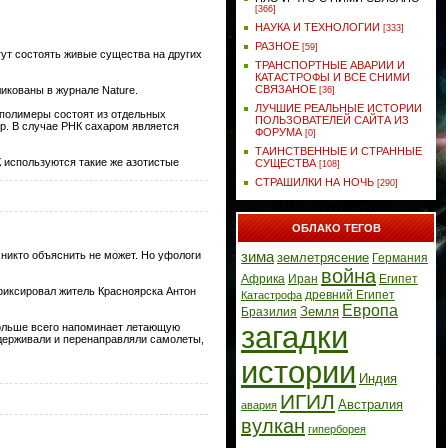
[366]
НАУКА И ТЕХНОЛОГИИ
[333]
РАЗНОЕ
[59]
гут состоять живые существа на других
ТРАНСПОРТНЫЕ АВАРИИ И
КАТАСТРОФЫ И ВСЕ СНИМИ
СВЯЗАНОЕ
икованы в журнале Nature.
[36]
ЛУЧШИЕ РЕАЛЬНЫЕ ИСТОРИИ
 полимеры состоят из отдельных
ПОЛЬЗОВАТЕЛЕЙ САЙТА ИЗ
р. В случае РНК сахаром является
ФОРУМА
[0]
ТАИНСТВЕННЫЕ И СТРАННЫЕ
 используются такие же азотистые
СУЩЕСТВА
[108]
СТРАШИЛКИ НА НОЧЬ
[290]
ОБЛАКО ТЕГОВ
зима
 никто объяснить не может. Но уфологи
землетрясение
Германия
война
Африка
Иран
Египет
фиксировал житель Красноярска Антон
древний Египет
Катастрофа
Европа
Земля
Бразилия
загадки
больше всего напоминает летающую
адерживали и перенаправляли самолеты,
истории
Индия
ИГИЛ
Австралия
авария
вулкан
гиперборея