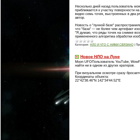
Несколько дней назад пользователь wow
приближается к участку поверхности на
видно семь точек, выстроенных в два р
автор.
Новость о "лунной базе" распространил
что "база" — не более чем артефакт из
"Я думаю, что ряды точек на снимке во
примененного алгоритма обработки изо
Категория:
НЛО И ЧТО С НИМИ СВЯЗАНО
|
Пр
Новое НЛО на Луне
Moon UFOПользователь YouTube, WowForR
найти ни в одном из других кратеров.
При визуальном осмотре сразу бросаетс
Координаты объекта:
22°42'38.46"N 142°34'44.52"E