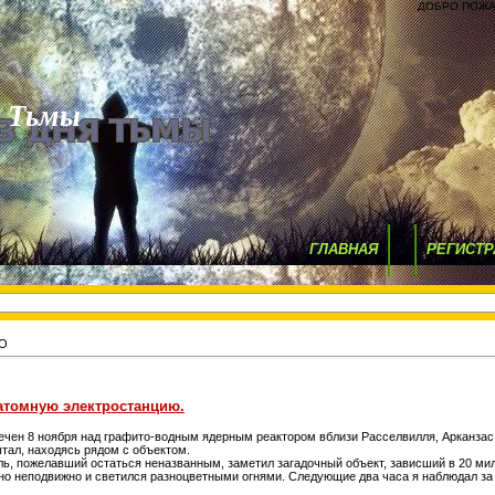
ДОБРО ПОЖА
я Тьмы
ГЛАВНАЯ
РЕГИСТР
НО
 атомную электростанцию.
чен 8 ноября над графито-водным ядерным реактором вблизи Расселвилля, Арканзас
тал, находясь рядом с объектом.
ль, пожелавший остаться неназванным, заметил загадочный объект, зависший в 20 миля
тно неподвижно и светился разноцветными огнями. Следующие два часа я наблюдал за