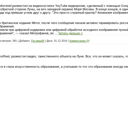
forreeel разместил на видеохостинге YouTube видеоролик, сделанный с помощью Goog
 обратной стороне Луны, на юго-западной окраине Моря Москвы. В конце концов, в од
яда под прямым углом друг к другу. "Это просто странный кратер? Аномалия изображе
о британское издание Mirror, после чего сообщение начали активно тиражировать рос
ображения.
зникли при цифровой кодировке или цифровой обработке исходного изображения лунно
бражения", — сказал Митрофанов, ве
...
Читать дальше »
осмотров:
581
|
Добавил:
Расимка89
|
Дата:
01.12.2014
|
Комментарии (0)
eel, разместил видео, таинственного объекта на Луне. Все, что он может сказать, чт
я в глаза искусственность образования, а учитывая то что это образование иногда св