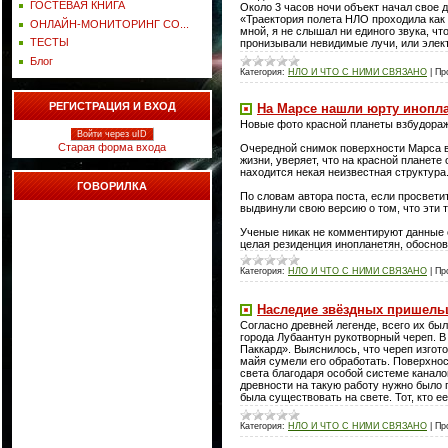
ГОСТЕВАЯ КНИГА
Около 3 часов ночи объект начал свое 
«Траектория полета НЛО проходила как 
ОНЛАЙН-МОНИТОРИНГ СО...
мной, я не слышал ни единого звука, ч
ТЕСТЫ
пронизывали невидимые лучи, или эле
Блог
Категория:
НЛО И ЧТО С НИМИ СВЯЗАНО
|
Пр
РЕГИСТРАЦИЯ И ВХОД
На Марсе нашли юрту инопл
Новые фото красной планеты взбудораж
Войти через uID
Старая форма входа
Очередной снимок поверхности Марса в
жизни, уверяет, что на красной планет
находится некая неизвестная структура
ГОВОРИЛКА
По словам автора поста, если просвети
выдвинули свою версию о том, что эти 
Ученые никак не комментируют данные с
целая резиденция инопланетян, обоснов
Категория:
НЛО И ЧТО С НИМИ СВЯЗАНО
|
Пр
Наследие звёздных пришель
Согласно древней легенде, всего их бы
города Лубаантун рукотворный череп. В
Паккард». Выяснилось, что череп изгото
майя сумели его обработать. Поверхнос
света благодаря особой системе канало
древности на такую работу нужно было 
была существовать на свете. Тот, кто е
Категория:
НЛО И ЧТО С НИМИ СВЯЗАНО
|
Пр