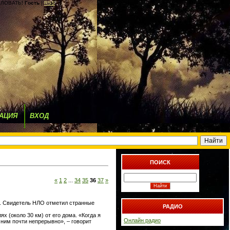
ЛОВАТЬ!
Гость
|
RSS
АЦИЯ
ВХОД
ПОИСК
«
1
2
...
34
35
36
37
»
. Свидетель НЛО отметил странные
РАДИО
х (около 30 км) от его дома. «Когда я
Онлайн радио
 ним почти непрерывно», – говорит