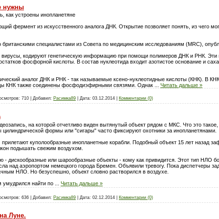
е нужны
, как устроены инопланетяне
ий фермент из искусственного аналога ДНК. Открытие позволяет понять, из чего мо
о британскими специалистами из Совета по медицинским исследованиям (MRC), опубл
е вирусы, кодируют генетическую информацию при помощи полимеров ДНК и РНК. Эти
статков фосфорной кислоты. В состав нуклеотида входит азотистое основание и саха
ческий аналог ДНК и РНК - так называемые ксено-нуклеотидные кислоты (КНК). В КНК
тиды КНК также соединены фосфодиэфирными связями. Однак
...
Читать дальше »
осмотров:
710
|
Добавил:
Расимка89
|
Дата:
03.12.2014
|
Комментарии (0)
)
еозапись, на которой отчетливо виден вытянутый объект рядом с МКС. Что это такое,
ы цилиндрической формы или "сигары" часто фиксируют охотники за инопланетянами.
м прилетают куполообразные инопланетные корабли. Подобный объект 15 лет назад за
лкон подышать свежим воздухом.
лю - дискообразные или шарообразные объекты - кому как привидится. Этот тип НЛО 
висла над аэропортом немецкого города Бремен. Объявили тревогу. Пока диспетчеры з
ачным НЛО. Но безуспешно, объект словно растворился в воздухе.
м умудрился найти по
...
Читать дальше »
осмотров:
636
|
Добавил:
Расимка89
|
Дата:
02.12.2014
|
Комментарии (0)
на Луне.