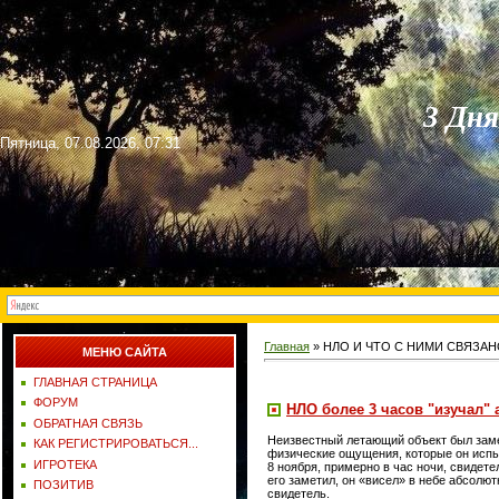
3 Дн
Пятница, 07.08.2026, 07:31
Главная
»
НЛО И ЧТО С НИМИ СВЯЗА
МЕНЮ САЙТА
ГЛАВНАЯ СТРАНИЦА
ФОРУМ
НЛО более 3 часов "изучал"
ОБРАТНАЯ СВЯЗЬ
Неизвестный летающий объект был заме
КАК РЕГИСТРИРОВАТЬСЯ...
физические ощущения, которые он испы
ИГРОТЕКА
8 ноября, примерно в час ночи, свидете
его заметил, он «висел» в небе абсолю
ПОЗИТИВ
свидетель.