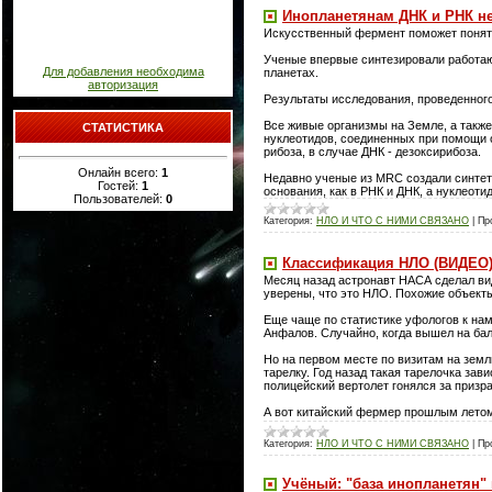
Инопланетянам ДНК и РНК н
Искусственный фермент поможет понять
Ученые впервые синтезировали работающ
Для добавления необходима
планетах.
авторизация
Результаты исследования, проведенног
Все живые организмы на Земле, а такж
СТАТИСТИКА
нуклеотидов, соединенных при помощи о
рибоза, в случае ДНК - дезоксирибоза.
Онлайн всего:
1
Недавно ученые из MRC создали синтети
Гостей:
1
основания, как в РНК и ДНК, а нуклео
Пользователей:
0
Категория:
НЛО И ЧТО С НИМИ СВЯЗАНО
|
Пр
Классификация НЛО (ВИДЕО
Месяц назад астронавт НАСА сделал вид
уверены, что это НЛО. Похожие объект
Еще чаще по статистике уфологов к на
Анфалов. Случайно, когда вышел на ба
Но на первом месте по визитам на зем
тарелку. Год назад такая тарелочка за
полицейский вертолет гонялся за призр
А вот китайский фермер прошлым лето
Категория:
НЛО И ЧТО С НИМИ СВЯЗАНО
|
Пр
Учёный: "база инопланетян" 