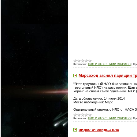
Категория:
НЛО И ЧТО С НИМИ СВЯЗАНО
|
Пр
Марсоход заснял парящий т
"Этот треугольный НЛО был захвачен на
треугольный НЛО) на расстоянии. Шар в 
Уоринг на своем сайте "Дневники НЛО".
Дата обнаружения: 14 июля 2014
Место наблюдения: Марс
Оригинальный снимок с НЛО от НАСА 
Категория:
НЛО И ЧТО С НИМИ СВЯЗАНО
|
Пр
видео очевидца нло