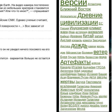
версии
Атлантида
le Earth. На видео камера постепенно
ном из небольших кратеров становится
Ближний Восток
ния? Или что-то иное?", — спрашивает
Древние
Апокалипсис
сийские СМИ. Однако ученые считают,
цивилизации
ЕС
й поверхности <…> Все зависит от
Индонезия
климат
Греция
жара
аномалия
Ирак
астероид
Китай
запад
Древние
Байкал
Англия
израиль
комета
Звездопад
дождь
Арктика
камни
жизнь
о он не увидел ничего похожего на его
ветер
дом
Афганистан
Боливия
вода
Буря
грязь
Грузия
Казахстан
етится - вариантов больше не остается
Артефакты
аляска
Канада
Италия
Колумбия
ГРОЗА
град
Аргентина
здоровье
азербайджан
Кавказ
Испания
Башар
дети
звезды
Асад
Владимир Путин
жертвы
Засуха
Гватемала
вселенная
Галактика
Армения
Животные
КНДР
геополитика
Взрыв
кладбище
Инки
библия
горы
Беженцы
Древняя Русь
atenției
Исландия
Ирландия
Галактики
Антарктида
гора
динозавры
грунт
болид
ВОЗДУХ
дорога
декабрь
книги
весна
Загрязнение