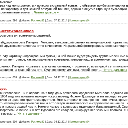
движение.
раз над моим домом, и я потерял визуальный контакт с объектом приблизительно на т
то не характерно для Земной воздушной техники, однако я ощутил странную пульсацию 
ктромагнитные волны
...
Читать дальше »
осмотров:
586
|
Добавил:
Расимка89
|
Дата:
07.12.2014
|
Комментарии (0)
анетят-кочевников
или сеть интернет-пользователей.
збудоражил сеть Интернет. Человек, выложивший снимки на американский портал, п
е обнаружена юрта инопланетян-кочевников. На размытой фотографии можно разглядеть
.
ть эту картинку инфракрасным лучом, на ней можно будет увидеть другие маленькие о
точки, не что иное, как инопланетные кочевники, которые нашли временное пристанище
нимки. Интернет-пользователи же напоминают, что ранее во всемирной сети появлял
авшихся на красной планете. Судя по всему, для ним, людей, веря
...
Читать дальше »
осмотров:
609
|
Добавил:
Расимка89
|
Дата:
04.12.2014
|
Комментарии (0)
цев.
ло изготовлено 13. В апреле 1927 года дочь археолога Фредерика Митчелла-Хеджеса А
 1964 году она показала находку искусствоведу Фрэнку Дорланду, а тот передал ее дл
влен из цельного кристалла хрусталя. Этот материал очень прочен – его ничем, кроме
ть отполировали некой пастой, а вот следов металлических инструментов не нашли. Г
в и призм в задней части. Нижняя челюсть крепилась отдельно и была подвижной. Спец
потратить не менее 300 лет. Вдобавок его создали, игнорируя все законы и правила. 
е высекал
...
Читать дальше »
осмотров:
599
|
Добавил:
Расимка89
|
Дата:
04.12.2014
|
Комментарии (0)