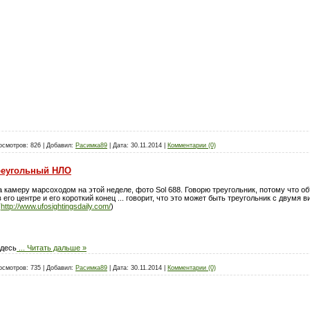
осмотров:
826
|
Добавил:
Расимка89
|
Дата:
30.11.2014
|
Комментарии (0)
реугольный НЛО
 камеру марсоходом на этой неделе, фото Sol 688. Говорю треугольник, потому что о
его центре и его короткий конец ... говорит, что это может быть треугольник с двумя
(
http://www.ufosightingsdaily.com/
)
Здесь
...
Читать дальше »
осмотров:
735
|
Добавил:
Расимка89
|
Дата:
30.11.2014
|
Комментарии (0)