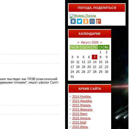
ПОГОДА, ПОДЕЛИТЬСЯ
КАЛЕНДАРИК
«
Август 2026
»
Пн
Вт
Ср
Чт
Пт
Сб
Вс
1
2
3
4
5
6
7
8
9
10
11
12
13
14
15
16
17
18
19
20
21
22
23
24
25
26
27
28
29
30
31
бъект выглядит как TR3B (классический
 видимыми точками", пишет уфолог Скотт
АРХИВ САЙТА
2014 Ноябрь
2014 Декабрь
2015 Январь
2015 Февраль
2015 Март
2015 Апрель
2015 Май
2015 Июнь