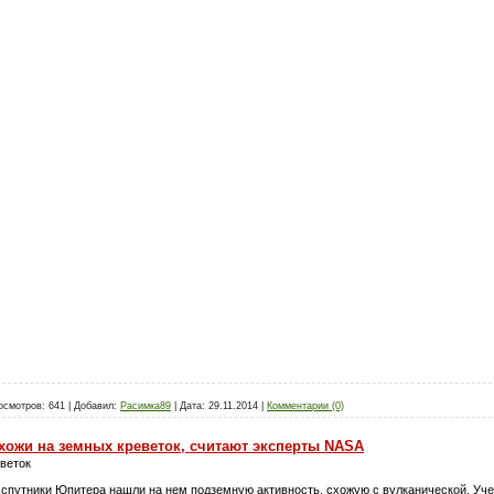
осмотров:
641
|
Добавил:
Расимка89
|
Дата:
29.11.2014
|
Комментарии (0)
хожи на земных креветок, считают эксперты NASA
веток
спутники Юпитера нашли на нем подземную активность, схожую с вулканической. Учен