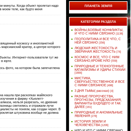
ри минуты. Когда объект пролетал надо
ПЛАНЕТА ЗЕМЛЯ
в моем теле, как будто меня
КАТЕГОРИИ РАЗДЕЛА
ВОЙНЫ,БОЕВЫЕ КОНФЛИКТЫ,
И ЧТО С НИМИ СВЯЗАНО
[1138]
ГЕОПОЛИТИКА И ВСЕ ЧТО, С
НЕЙ СВЯЗАНО
[356]
освященный космосу и инопланетной
 марсианский кратер, а центре которого
ЛЮДСКАЯ ЖЕСТОКОСТЬ И
ЗВЕРИНАЯ ЖЕСТОКОСТЬ
[74]
КОСМОС И ВСЕ, ЧТО С НИМ
бъекты. Интернет-пользователи тут же
СВЯЗАНО,КРОМЕ НЛО
 в юрте.
[559]
ПРИРОДНЫЕ И ТЕХНОГЕННЫЕ
ось фото, на котором была запечатлена
КАТАКЛИЗМЫ И УДАРЫ СТИХИИ
[1684]
МИСТИКА,
СВЕРХЪЕСТЕСТВЕННОЕ И ВСЕ
С НИМИ СВЯЗАНОЕ
[498]
3 ДНЯ ТЬМЫ( рассказ)
[4]
нна нашла при раскопках майяского
РАЗНЫЕ ПРОРОЧЕСТВА,
я изучения в фирму «Хьюлетт-
ПРОГНОЗЫ, ПРЕДСКАЗАНИЯ,
 алмаза, нельзя разрезать, но древние
ВАРИАНТЫ БУДУЩЕГО И ТАК
лазницы светились и отражали лучи
ДАЛЕЕ
[161]
иалисты не поняли, как создан череп. В
ПРИРОДНЫЕ И АНОМАЛЬНЫЕ
«Проклятая штуковина вообще не должна
ЯВЛЕНИЯ
[278]
ИСТОРИЯ ЗЕМЛИ И
ЧЕЛОВЕЧЕСТВА
[1206]
НЛО И ЧТО С НИМИ СВЯЗАНО