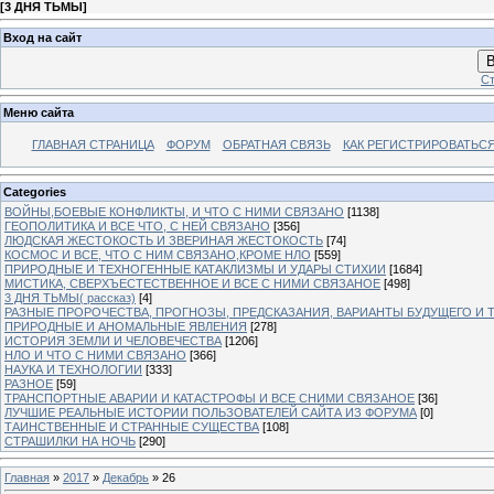
[
3 ДНЯ ТЬМЫ
]
Вход на сайт
В
Ст
Меню сайта
ГЛАВНАЯ СТРАНИЦА
ФОРУМ
ОБРАТНАЯ СВЯЗЬ
КАК РЕГИСТРИРОВАТЬСЯ.
Categories
ВОЙНЫ,БОЕВЫЕ КОНФЛИКТЫ, И ЧТО С НИМИ СВЯЗАНО
[1138]
ГЕОПОЛИТИКА И ВСЕ ЧТО, С НЕЙ СВЯЗАНО
[356]
ЛЮДСКАЯ ЖЕСТОКОСТЬ И ЗВЕРИНАЯ ЖЕСТОКОСТЬ
[74]
КОСМОС И ВСЕ, ЧТО С НИМ СВЯЗАНО,КРОМЕ НЛО
[559]
ПРИРОДНЫЕ И ТЕХНОГЕННЫЕ КАТАКЛИЗМЫ И УДАРЫ СТИХИИ
[1684]
МИСТИКА, СВЕРХЪЕСТЕСТВЕННОЕ И ВСЕ С НИМИ СВЯЗАНОЕ
[498]
3 ДНЯ ТЬМЫ( рассказ)
[4]
РАЗНЫЕ ПРОРОЧЕСТВА, ПРОГНОЗЫ, ПРЕДСКАЗАНИЯ, ВАРИАНТЫ БУДУЩЕГО И Т
ПРИРОДНЫЕ И АНОМАЛЬНЫЕ ЯВЛЕНИЯ
[278]
ИСТОРИЯ ЗЕМЛИ И ЧЕЛОВЕЧЕСТВА
[1206]
НЛО И ЧТО С НИМИ СВЯЗАНО
[366]
НАУКА И ТЕХНОЛОГИИ
[333]
РАЗНОЕ
[59]
ТРАНСПОРТНЫЕ АВАРИИ И КАТАСТРОФЫ И ВСЕ СНИМИ СВЯЗАНОЕ
[36]
ЛУЧШИЕ РЕАЛЬНЫЕ ИСТОРИИ ПОЛЬЗОВАТЕЛЕЙ САЙТА ИЗ ФОРУМА
[0]
ТАИНСТВЕННЫЕ И СТРАННЫЕ СУЩЕСТВА
[108]
СТРАШИЛКИ НА НОЧЬ
[290]
Главная
»
2017
»
Декабрь
»
26