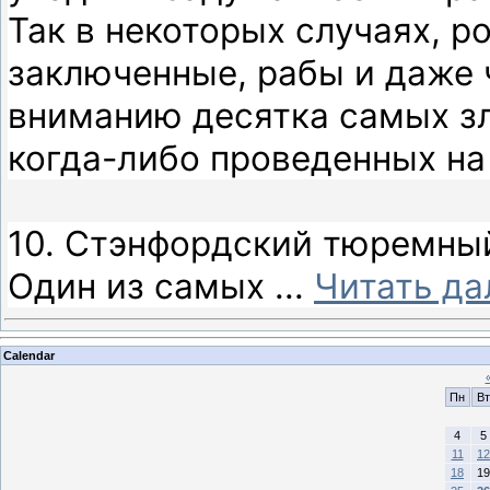
Так в некоторых случаях, 
заключенные, рабы и даже
вниманию десятка самых з
когда-либо проведенных на
10. Стэнфордский тюремны
Один из самых
...
Читать да
Calendar
Пн
Вт
4
5
11
12
18
19