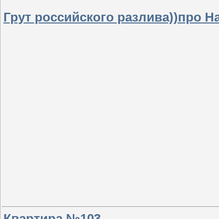
Грут российского разлива))про Н
Квартира №103