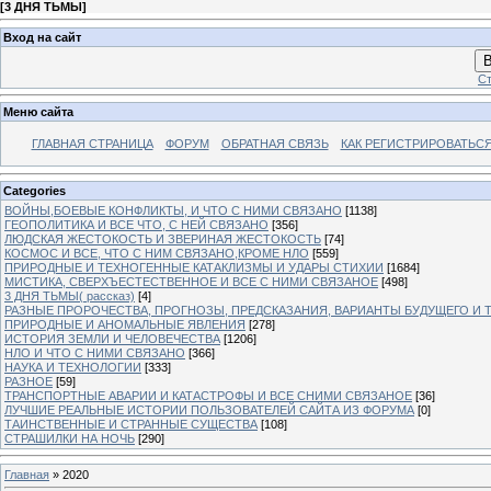
[
3 ДНЯ ТЬМЫ
]
Вход на сайт
В
Ст
Меню сайта
ГЛАВНАЯ СТРАНИЦА
ФОРУМ
ОБРАТНАЯ СВЯЗЬ
КАК РЕГИСТРИРОВАТЬСЯ.
Categories
ВОЙНЫ,БОЕВЫЕ КОНФЛИКТЫ, И ЧТО С НИМИ СВЯЗАНО
[1138]
ГЕОПОЛИТИКА И ВСЕ ЧТО, С НЕЙ СВЯЗАНО
[356]
ЛЮДСКАЯ ЖЕСТОКОСТЬ И ЗВЕРИНАЯ ЖЕСТОКОСТЬ
[74]
КОСМОС И ВСЕ, ЧТО С НИМ СВЯЗАНО,КРОМЕ НЛО
[559]
ПРИРОДНЫЕ И ТЕХНОГЕННЫЕ КАТАКЛИЗМЫ И УДАРЫ СТИХИИ
[1684]
МИСТИКА, СВЕРХЪЕСТЕСТВЕННОЕ И ВСЕ С НИМИ СВЯЗАНОЕ
[498]
3 ДНЯ ТЬМЫ( рассказ)
[4]
РАЗНЫЕ ПРОРОЧЕСТВА, ПРОГНОЗЫ, ПРЕДСКАЗАНИЯ, ВАРИАНТЫ БУДУЩЕГО И Т
ПРИРОДНЫЕ И АНОМАЛЬНЫЕ ЯВЛЕНИЯ
[278]
ИСТОРИЯ ЗЕМЛИ И ЧЕЛОВЕЧЕСТВА
[1206]
НЛО И ЧТО С НИМИ СВЯЗАНО
[366]
НАУКА И ТЕХНОЛОГИИ
[333]
РАЗНОЕ
[59]
ТРАНСПОРТНЫЕ АВАРИИ И КАТАСТРОФЫ И ВСЕ СНИМИ СВЯЗАНОЕ
[36]
ЛУЧШИЕ РЕАЛЬНЫЕ ИСТОРИИ ПОЛЬЗОВАТЕЛЕЙ САЙТА ИЗ ФОРУМА
[0]
ТАИНСТВЕННЫЕ И СТРАННЫЕ СУЩЕСТВА
[108]
СТРАШИЛКИ НА НОЧЬ
[290]
Главная
»
2020