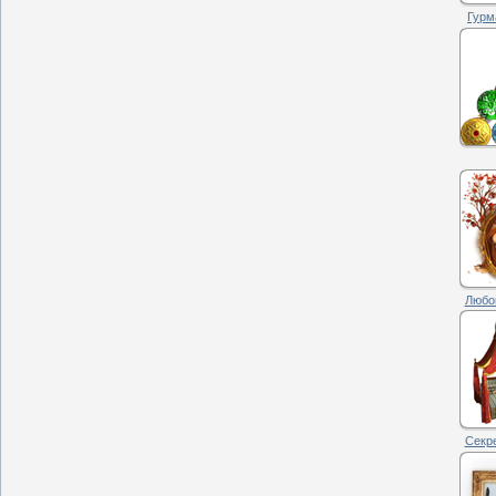
Гурм
Любов
Секре