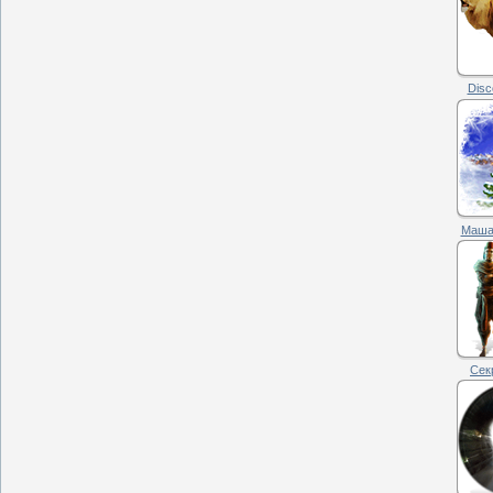
Disc
Маша.
Сек