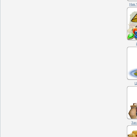
Ник 
Ц
Заг