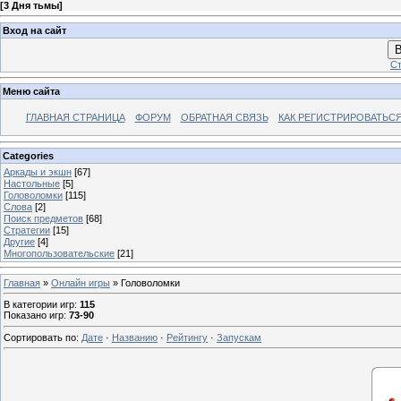
[
3 Дня тьмы
]
Вход на сайт
В
Ст
Меню сайта
ГЛАВНАЯ СТРАНИЦА
ФОРУМ
ОБРАТНАЯ СВЯЗЬ
КАК РЕГИСТРИРОВАТЬСЯ.
Categories
Аркады и экшн
[67]
Настольные
[5]
Головоломки
[115]
Слова
[2]
Поиск предметов
[68]
Стратегии
[15]
Другие
[4]
Многопользовательские
[21]
Главная
»
Онлайн игры
» Головоломки
В категории игр
:
115
Показано игр
:
73-90
Сортировать по
:
Дате
·
Названию
·
Рейтингу
·
Запускам